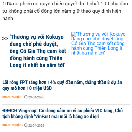
10% cổ phiếu có quyền biểu quyết do ít nhất 100 nhà đầu
tư không phải cổ đông lớn nắm giữ theo quy định hiện
hành
'Thương vụ với Kokuyo
đang chờ phê duyệt,
ông Cô Gia Thọ cam kết
đồng hành cùng Thiên
Long ít nhất ba năm tới'
Lãi ròng FPT tăng hơn 14% quý đầu năm, thắng thầu 8 dự án
quy mô hơn 10 triệu USD
DOANH NGHIỆP
-
23-04-2026
ĐHĐCĐ Vingroup: Cổ đông cảm ơn vì cổ phiếu VIC tăng, Chủ
tịch khẳng định 'VinFast mãi mãi là hãng xe điện'
DOANH NGHIỆP
-
22-04-2026