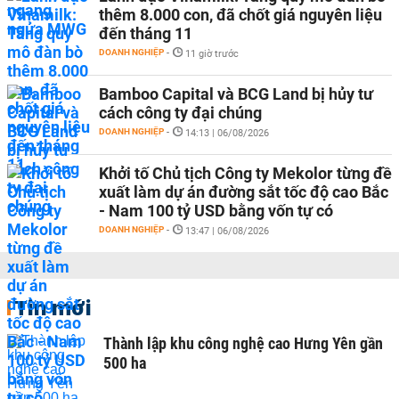
thêm 8.000 con, đã chốt giá nguyên liệu
đến tháng 11
DOANH NGHIỆP
-
11 giờ trước
Bamboo Capital và BCG Land bị hủy tư
cách công ty đại chúng
DOANH NGHIỆP
-
14:13 | 06/08/2026
Khởi tố Chủ tịch Công ty Mekolor từng đề
xuất làm dự án đường sắt tốc độ cao Bắc
- Nam 100 tỷ USD bằng vốn tự có
DOANH NGHIỆP
-
13:47 | 06/08/2026
Tin mới
Thành lập khu công nghệ cao Hưng Yên gần
500 ha