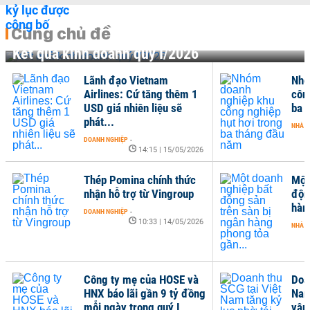
Cùng chủ đề
Kết quả kinh doanh quý I/2026
Lãnh đạo Vietnam
Nhó
Airlines: Cứ tăng thêm 1
côn
USD giá nhiên liệu sẽ
ba 
phát...
NHÀ Đ
DOANH NGHIỆP
-
14:15 | 15/05/2026
Thép Pomina chính thức
Một
nhận hỗ trợ từ Vingroup
độn
hàn
DOANH NGHIỆP
-
10:33 | 14/05/2026
NHÀ Đ
Công ty mẹ của HOSE và
Doa
HNX báo lãi gần 9 tỷ đồng
Nam
mỗi ngày trong quý I
vận