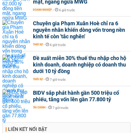
mặt, ngang ngửa MWG
DOANH NGHIỆP
-
6 giờ trước
Chuyên gia Phạm Xuân Hoè chỉ ra 6
nguyên nhân khiến dòng vốn trong nền
kinh tế còn 'tắc nghẽn'
THỜI SỰ
-
6 giờ trước
Đề xuất miễn 30% thuế thu nhập cho hộ
kinh doanh, doanh nghiệp có doanh thu
dưới 10 tỷ đồng
THỜI SỰ
-
7 giờ trước
BIDV sắp phát hành gần 500 triệu cổ
phiếu, tăng vốn lên gần 77.800 tỷ
TÀI CHÍNH
-
7 giờ trước
LIÊN KẾT NỔI BẬT