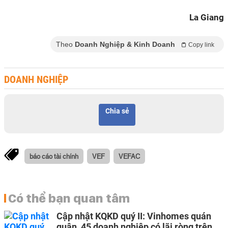
La Giang
Theo
Doanh Nghiệp & Kinh Doanh
Copy link
DOANH NGHIỆP
Chia sẻ
báo cáo tài chính
VEF
VEFAC
Có thể bạn quan tâm
Cập nhật KQKD quý II: Vinhomes quán
quân, 45 doanh nghiệp có lãi ròng trên