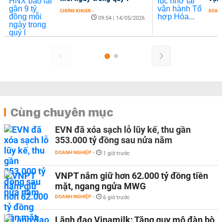
CHỨNG KHOÁN
-
DOANH
09:54 | 14/05/2026
Cùng chuyên mục
EVN đã xóa sạch lỗ lũy kế, thu gần
353.000 tỷ đồng sau nửa năm
DOANH NGHIỆP
-
1 giờ trước
VNPT nắm giữ hơn 62.000 tỷ đồng tiền
mặt, ngang ngửa MWG
DOANH NGHIỆP
-
6 giờ trước
Lãnh đạo Vinamilk: Tăng quy mô đàn bò