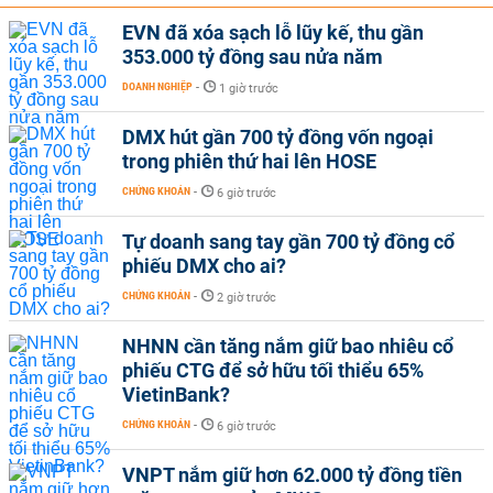
EVN đã xóa sạch lỗ lũy kế, thu gần
353.000 tỷ đồng sau nửa năm
DOANH NGHIỆP
-
1 giờ trước
DMX hút gần 700 tỷ đồng vốn ngoại
trong phiên thứ hai lên HOSE
CHỨNG KHOÁN
-
6 giờ trước
Tự doanh sang tay gần 700 tỷ đồng cổ
phiếu DMX cho ai?
CHỨNG KHOÁN
-
2 giờ trước
NHNN cần tăng nắm giữ bao nhiêu cổ
phiếu CTG để sở hữu tối thiểu 65%
VietinBank?
CHỨNG KHOÁN
-
6 giờ trước
VNPT nắm giữ hơn 62.000 tỷ đồng tiền