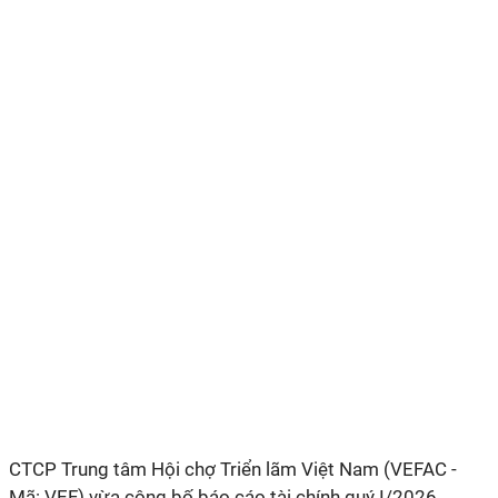
CTCP Trung tâm Hội chợ Triển lãm Việt Nam (VEFAC -
Mã: VEF) vừa công bố báo cáo tài chính quý I/2026.