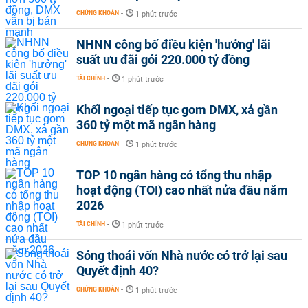
CHỨNG KHOÁN
-
1 phút trước
NHNN công bố điều kiện 'hưởng' lãi
suất ưu đãi gói 220.000 tỷ đồng
TÀI CHÍNH
-
1 phút trước
Khối ngoại tiếp tục gom DMX, xả gần
360 tỷ một mã ngân hàng
CHỨNG KHOÁN
-
1 phút trước
TOP 10 ngân hàng có tổng thu nhập
hoạt động (TOI) cao nhất nửa đầu năm
2026
TÀI CHÍNH
-
1 phút trước
Sóng thoái vốn Nhà nước có trở lại sau
Quyết định 40?
CHỨNG KHOÁN
-
1 phút trước