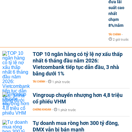
đưa lãi
suất cao
nhất
chạm
8%/năm
TÀI CHÍNH
-
2 giờ trước
TOP 10 ngân hàng có tỷ lệ nợ xấu thấp
nhất 6 tháng đầu năm 2026:
Vietcombank tiếp tục dẫn đầu, 3 nhà
băng dưới 1%
TÀI CHÍNH
-
1 phút trước
Vingroup chuyển nhượng hơn 4,8 triệu
cổ phiếu VHM
CHỨNG KHOÁN
-
1 phút trước
Tự doanh mua ròng hơn 300 tỷ đồng,
DMX vẫn bị bán mạnh