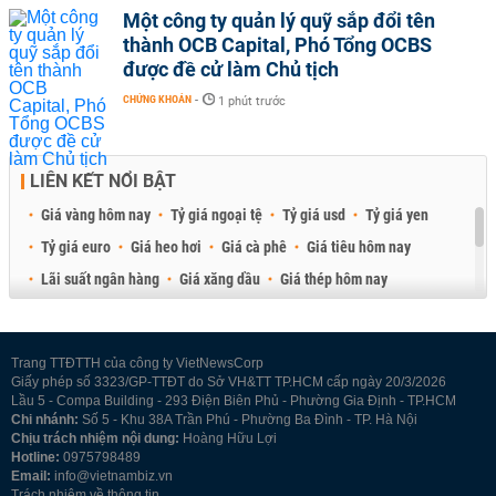
Một công ty quản lý quỹ sắp đổi tên
thành OCB Capital, Phó Tổng OCBS
được đề cử làm Chủ tịch
CHỨNG KHOÁN
-
1 phút trước
LIÊN KẾT NỔI BẬT
Giá vàng hôm nay
Tỷ giá ngoại tệ
Tỷ giá usd
Tỷ giá yen
Tỷ giá euro
Giá heo hơi
Giá cà phê
Giá tiêu hôm nay
Lãi suất ngân hàng
Giá xăng dầu
Giá thép hôm nay
Giá sầu riêng
Giá thịt heo
Giá gạo
Giá cao su
Best Retail Brokers
Diễn đàn đầu tư Việt Nam 2026
Trang TTĐTTH của công ty VietNewsCorp
Giấy phép số 3323/GP-TTĐT do Sở VH&TT TP.HCM cấp ngày 20/3/2026
Lầu 5 - Compa Building - 293 Điện Biên Phủ - Phường Gia Định - TP.HCM
Chi nhánh:
Số 5 - Khu 38A Trần Phú - Phường Ba Đình - TP. Hà Nội
Chịu trách nhiệm nội dung:
Hoàng Hữu Lợi
Hotline:
0975798489
Email:
info@vietnambiz.vn
Trách nhiệm về thông tin