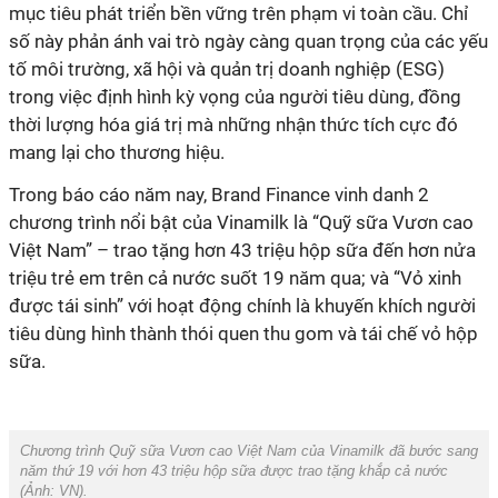
mục tiêu phát triển bền vững trên phạm vi toàn cầu. Chỉ
số này phản ánh vai trò ngày càng quan trọng của các yếu
tố môi trường, xã hội và quản trị doanh nghiệp (ESG)
trong việc định hình kỳ vọng của người tiêu dùng, đồng
thời lượng hóa giá trị mà những nhận thức tích cực đó
mang lại cho thương hiệu.
Trong báo cáo năm nay, Brand Finance vinh danh 2
chương trình nổi bật của Vinamilk là “Quỹ sữa Vươn cao
Việt Nam” – trao tặng hơn 43 triệu hộp sữa đến hơn nửa
triệu trẻ em trên cả nước suốt 19 năm qua; và “Vỏ xinh
được tái sinh” với hoạt động chính là khuyến khích người
tiêu dùng hình thành thói quen thu gom và tái chế vỏ hộp
sữa.
Chương trình Quỹ sữa Vươn cao Việt Nam của Vinamilk đã bước sang
năm thứ 19 với hơn 43 triệu hộp sữa được trao tặng khắp cả nước
(Ảnh: VN).