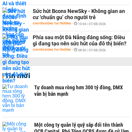
Sức hút Bcons NewSky - Không gian an
cư ‘chuẩn gu’ cho người trẻ
CHUYỂN ĐỘNG THỊ TRƯỜNG
-
10:04 | 07/08/2026
Phía sau một Đà Nẵng đáng sống: Điều
gì đang tạo nên sức hút của đô thị biển?
CHUYỂN ĐỘNG THỊ TRƯỜNG
-
08:00 | 07/08/2026
Tin mới
Tự doanh mua ròng hơn 300 tỷ đồng, DMX
vẫn bị bán mạnh
Một công ty quản lý quỹ sắp đổi tên thành
OCB Capital, Phó Tổng OCBS được đề cử làm