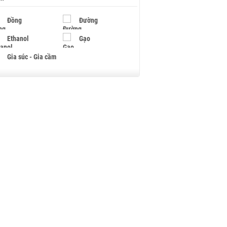
Đồng
Đường
Ethanol
Gạo
Gia súc - Gia cầm
Giấy
Gỗ
Hạt điều
Hồ tiêu - Hạt tiêu
Khí đốt
Kim loại khác
Mắc ca
Muối
Ngũ cốc
Nhựa - Hạt nhựa
Palladium
Phân bón