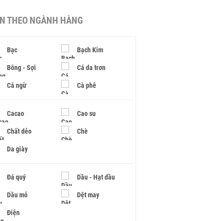
IN THEO NGÀNH HÀNG
Bạc
Bạch Kim
Bông - Sợi
Cá da trơn
Cá ngừ
Cà phê
Cacao
Cao su
Chất dẻo
Chè
Da giày
Đá quý
Dầu - Hạt dầu
Dầu mỏ
Dệt may
Điện