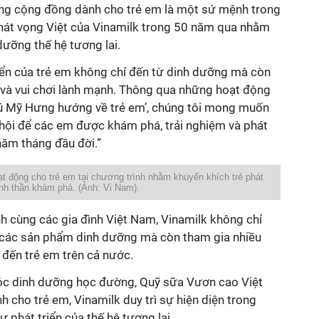
ng cộng đồng dành cho trẻ em là một sứ mệnh trong
khát vọng Việt của Vinamilk trong 50 năm qua nhằm
ưỡng thế hệ tương lai.
riển của trẻ em không chỉ đến từ dinh dưỡng mà còn
 và vui chơi lành mạnh. Thông qua những hoạt động
ú Mỹ Hưng hướng về trẻ em’, chúng tôi mong muốn
hội để các em được khám phá, trải nghiệm và phát
năm tháng đầu đời.”
oạt động cho trẻ em tại chương trình nhằm khuyến khích trẻ phát
tinh thần khám phá. (Ảnh: Vi Nam).
 cùng các gia đình Việt Nam, Vinamilk không chỉ
ển các sản phẩm dinh dưỡng mà còn tham gia nhiều
đến trẻ em trên cả nước.
óc dinh dưỡng học đường, Quỹ sữa Vươn cao Việt
cho trẻ em, Vinamilk duy trì sự hiện diện trong
 phát triển của thế hệ tương lai.