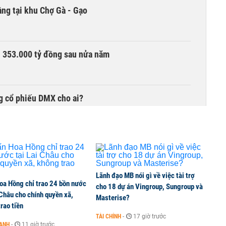
ng tại khu Chợ Gà - Gạo
ần 353.000 tỷ đồng sau nửa năm
g cổ phiếu DMX cho ai?
chọn nhà đầu tư công trình thành phố cảng hàng
Lãnh đạo MB nói gì về việc tài trợ
oa Hồng chỉ trao 24 bồn nước
cho 18 dự án Vingroup, Sungroup và
 Châu cho chính quyền xã,
TCK, ai đã mua vào?
Masterise?
rao tiền
TÀI CHÍNH
-
17 giờ trước
OANH
-
11 giờ trước