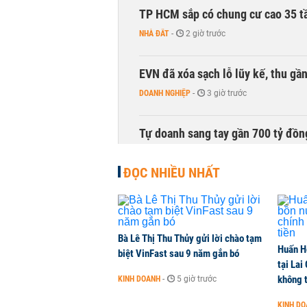
TP HCM sắp có chung cư cao 35 tầ
NHÀ ĐẤT
-
2 giờ trước
EVN đã xóa sạch lỗ lũy kế, thu g
DOANH NGHIỆP
-
3 giờ trước
Tự doanh sang tay gần 700 tỷ đồn
CHỨNG KHOÁN
-
3 giờ trước
ĐỌC NHIỀU NHẤT
Thu hồi 89 ha đất để đấu giá lựa 
không
NHÀ ĐẤT
-
4 giờ trước
Bà Lê Thị Thu Thủy gửi lời chào tạm
Huấn H
biệt VinFast sau 9 năm gắn bó
tại Lai
Dòng tiền ngoại bất ngờ trở lại T
không t
KINH DOANH
-
5 giờ trước
CHỨNG KHOÁN
-
4 giờ trước
KINH D