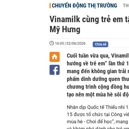
CHUYỂN ĐỘNG THỊ TRƯỜNG
TH
Vinamilk cùng trẻ em 
Mỹ Hưng
16:05 | 02/06/2026
Chia sẻ
Cuối tuần vừa qua, Vinam
hướng về trẻ em” lần thứ 1
mang đến không gian trải 
phẩm dinh dưỡng quen thuộ
chương trình cộng đồng hư
tạo nên một mùa hè sôi độ
Nhân dịp Quốc tế Thiếu nhi 
15 được tổ chức tại Công viê
mùa hè - Chơi để học”, mang 
và khám phá dành cho trẻ e