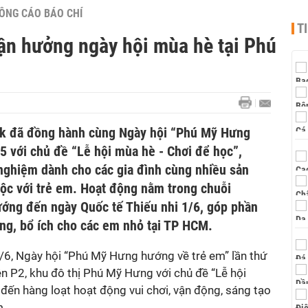
ÔNG CÁO BÁO CHÍ
T
tận hưởng ngày hội mùa hè tại Phú
ilk đã đồng hành cùng Ngày hội “Phú Mỹ Hưng
5 với chủ đề “Lễ hội mùa hè - Chơi để học”,
nghiệm dành cho các gia đình cùng nhiều sản
c với trẻ em. Hoạt động nằm trong chuỗi
ớng đến ngày Quốc tế Thiếu nhi 1/6, góp phần
ng, bổ ích cho các em nhỏ tại TP HCM.
1/6, Ngày hội “Phú Mỹ Hưng hướng về trẻ em” lần thứ
n P2, khu đô thị Phú Mỹ Hưng với chủ đề “Lễ hội
đến hàng loạt hoạt động vui chơi, vận động, sáng tạo
m.