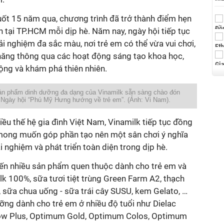
ốt 15 năm qua, chương trình đã trở thành điểm hẹn
h tại TP.HCM mỗi dịp hè. Năm nay, ngày hội tiếp tục
 nghiệm đa sắc màu, nơi trẻ em có thể vừa vui chơi,
 năng thông qua các hoạt động sáng tạo khoa học,
ộng và khám phá thiên nhiên.
sản phẩm dinh dưỡng đa dạng của Vinamilk sẵn sàng chào đón
 Ngày hội “Phú Mỹ Hưng hướng về trẻ em”. (Ảnh: Vi Nam).
iều thế hệ gia đình Việt Nam, Vinamilk tiếp tục đồng
mong muốn góp phần tạo nên một sân chơi ý nghĩa
 nghiệm và phát triển toàn diện trong dịp hè.
đến nhiều sản phẩm quen thuộc dành cho trẻ em và
lk 100%, sữa tươi tiệt trùng Green Farm A2, thạch
 sữa chua uống - sữa trái cây SUSU, kem Gelato, …
ỡng dành cho trẻ em ở nhiều độ tuổi như Dielac
Grow Plus, Optimum Gold, Optimum Colos, Optimum