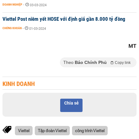
DOANH NGHIỆP
-
03-03-2024
Viettel Post niêm yết HOSE với định giá gần 8.000 tỷ đồng
CHỨNG KHOÁN
-
01-03-2024
MT
Theo
Báo Chính Phủ
Copy link
KINH DOANH
Chia sẻ
Viettel
Tập đoàn Viettel
công trình Viettel