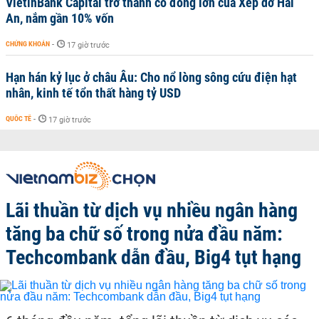
VietinBank Capital trở thành cổ đông lớn của Xếp dỡ Hải
An, nắm gần 10% vốn
CHỨNG KHOÁN
-
17 giờ trước
Hạn hán kỷ lục ở châu Âu: Cho nổ lòng sông cứu điện hạt
nhân, kinh tế tổn thất hàng tỷ USD
QUỐC TẾ
-
17 giờ trước
Lãi thuần từ dịch vụ nhiều ngân hàng
tăng ba chữ số trong nửa đầu năm:
Techcombank dẫn đầu, Big4 tụt hạng