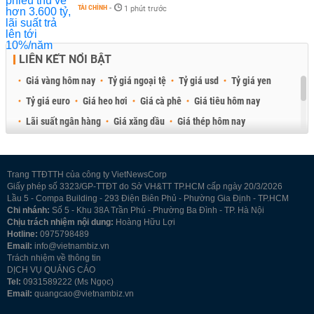
TÀI CHÍNH
-
1 phút trước
LIÊN KẾT NỔI BẬT
Giá vàng hôm nay
Tỷ giá ngoại tệ
Tỷ giá usd
Tỷ giá yen
Tỷ giá euro
Giá heo hơi
Giá cà phê
Giá tiêu hôm nay
Lãi suất ngân hàng
Giá xăng dầu
Giá thép hôm nay
Giá sầu riêng
Giá thịt heo
Giá gạo
Giá cao su
Best Retail Brokers
Diễn đàn đầu tư Việt Nam 2026
Trang TTĐTTH của công ty VietNewsCorp
Giấy phép số 3323/GP-TTĐT do Sở VH&TT TP.HCM cấp ngày 20/3/2026
Lầu 5 - Compa Building - 293 Điện Biên Phủ - Phường Gia Định - TP.HCM
Chi nhánh:
Số 5 - Khu 38A Trần Phú - Phường Ba Đình - TP. Hà Nội
Chịu trách nhiệm nội dung:
Hoàng Hữu Lợi
Hotline:
0975798489
Email:
info@vietnambiz.vn
Trách nhiệm về thông tin
DỊCH VỤ QUẢNG CÁO
Tel:
0931589222 (Ms Ngọc)
Email:
quangcao@vietnambiz.vn