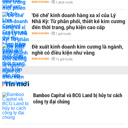
KINH DOANH
-
1 phút trước
'Đế chế’ kinh doanh hàng xa xỉ của Lý
Nhã Kỳ: Từ phân phối, thiết kế kim cương
đến thời trang, phụ kiện cao cấp
KINH DOANH
-
1 giờ trước
Đề xuất kinh doanh kim cương là ngành,
nghề có điều kiện như vàng
KINH DOANH
-
12 giờ trước
Tin mới
Bamboo Capital và BCG Land bị hủy tư cách
công ty đại chúng