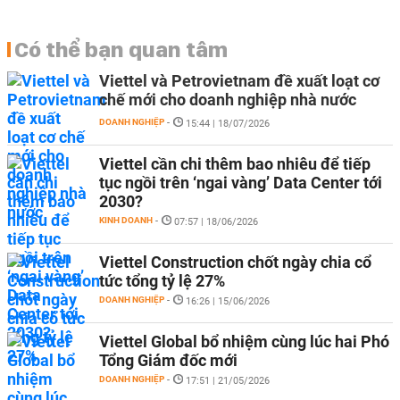
Có thể bạn quan tâm
Viettel và Petrovietnam đề xuất loạt cơ
chế mới cho doanh nghiệp nhà nước
DOANH NGHIỆP
-
15:44 | 18/07/2026
Viettel cần chi thêm bao nhiêu để tiếp
tục ngồi trên ‘ngai vàng’ Data Center tới
2030?
KINH DOANH
-
07:57 | 18/06/2026
Viettel Construction chốt ngày chia cổ
tức tổng tỷ lệ 27%
DOANH NGHIỆP
-
16:26 | 15/06/2026
Viettel Global bổ nhiệm cùng lúc hai Phó
Tổng Giám đốc mới
DOANH NGHIỆP
-
17:51 | 21/05/2026