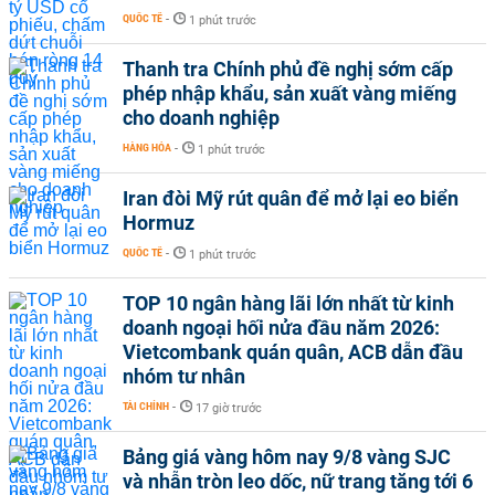
QUỐC TẾ
-
1 phút trước
Thanh tra Chính phủ đề nghị sớm cấp
phép nhập khẩu, sản xuất vàng miếng
cho doanh nghiệp
HÀNG HÓA
-
1 phút trước
Iran đòi Mỹ rút quân để mở lại eo biển
Hormuz
QUỐC TẾ
-
1 phút trước
TOP 10 ngân hàng lãi lớn nhất từ kinh
doanh ngoại hối nửa đầu năm 2026:
Vietcombank quán quân, ACB dẫn đầu
nhóm tư nhân
TÀI CHÍNH
-
17 giờ trước
Bảng giá vàng hôm nay 9/8 vàng SJC
và nhẫn tròn leo dốc, nữ trang tăng tới 6