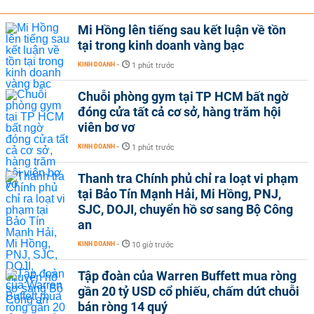
Mi Hồng lên tiếng sau kết luận về tồn
tại trong kinh doanh vàng bạc
KINH DOANH
-
1 phút trước
Chuỗi phòng gym tại TP HCM bất ngờ
đóng cửa tất cả cơ sở, hàng trăm hội
viên bơ vơ
KINH DOANH
-
1 phút trước
Thanh tra Chính phủ chỉ ra loạt vi phạm
tại Bảo Tín Mạnh Hải, Mi Hồng, PNJ,
SJC, DOJI, chuyển hồ sơ sang Bộ Công
an
KINH DOANH
-
10 giờ trước
Tập đoàn của Warren Buffett mua ròng
gần 20 tỷ USD cổ phiếu, chấm dứt chuỗi
bán ròng 14 quý