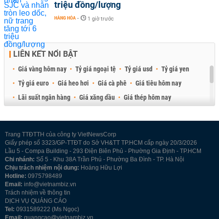
triệu đồng/lượng
HÀNG HÓA
-
1 giờ trước
LIÊN KẾT NỔI BẬT
Giá vàng hôm nay
Tỷ giá ngoại tệ
Tỷ giá usd
Tỷ giá yen
Tỷ giá euro
Giá heo hơi
Giá cà phê
Giá tiêu hôm nay
Lãi suất ngân hàng
Giá xăng dầu
Giá thép hôm nay
Giá sầu riêng
Giá thịt heo
Giá gạo
Giá cao su
Best Retail Brokers
Diễn đàn đầu tư Việt Nam 2026
Trang TTĐTTH của công ty VietNewsCorp
Giấy phép số 3323/GP-TTĐT do Sở VH&TT TP.HCM cấp ngày 20/3/2026
Lầu 5 - Compa Building - 293 Điện Biên Phủ - Phường Gia Định - TP.HCM
Chi nhánh:
Số 5 - Khu 38A Trần Phú - Phường Ba Đình - TP. Hà Nội
Chịu trách nhiệm nội dung:
Hoàng Hữu Lợi
Hotline:
0975798489
Email:
info@vietnambiz.vn
Trách nhiệm về thông tin
DỊCH VỤ QUẢNG CÁO
Tel:
0931589222 (Ms Ngọc)
Email:
quangcao@vietnambiz.vn