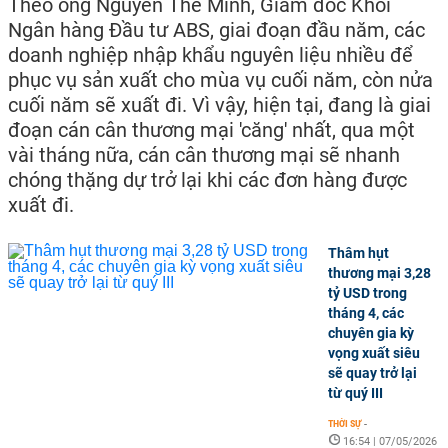
Theo ông Nguyễn Thế Minh, Giám đốc Khối
Ngân hàng Đầu tư ABS, giai đoạn đầu năm, các
doanh nghiệp nhập khẩu nguyên liệu nhiều để
phục vụ sản xuất cho mùa vụ cuối năm, còn nửa
cuối năm sẽ xuất đi. Vì vậy, hiện tại, đang là giai
đoạn cán cân thương mại 'căng' nhất, qua một
vài tháng nữa, cán cân thương mại sẽ nhanh
chóng thặng dự trở lại khi các đơn hàng được
xuất đi.
Thâm hụt
thương mại 3,28
tỷ USD trong
tháng 4, các
chuyên gia kỳ
vọng xuất siêu
sẽ quay trở lại
từ quý III
THỜI SỰ
-
16:54 | 07/05/2026