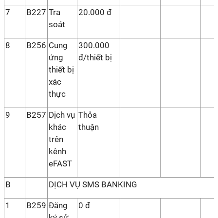
7
B227
Tra
20.000 đ
soát
8
B256
Cung
300.000
ứng
đ/thiết bị
thiết bị
xác
thực
9
B257
Dịch vụ
Thỏa
khác
thuận
trên
kênh
eFAST
B
DỊCH VỤ SMS BANKING
1
B259
Đăng
0 đ
ký sử