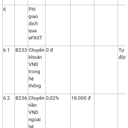
6
Phí
giao
dịch
qua
eFAST
6.1
B233
Chuyển
0 đ
Tự
khoản
độn
VND
trong
hệ
thống
6.2
B236
Chuyển
0,02%
18.000 đ
tiền
VND
ngoài
hệ