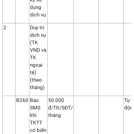
dụng
dịch vụ
2
Duy trì
dịch vụ
(TK
VND và
TK
ngoại
tệ)
(theo
tháng)
B260
Báo
50.000
Tự
SMS
đ/TK/SĐT/
độn
khi
tháng
TKTT
có biến