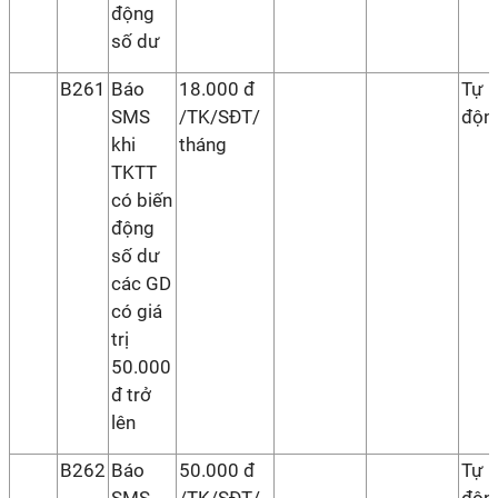
động
số dư
B261
Báo
18.000 đ
Tự
SMS
/TK/SĐT/
độn
khi
tháng
TKTT
có biến
động
số dư
các GD
có giá
trị
50.000
đ trở
lên
B262
Báo
50.000 đ
Tự