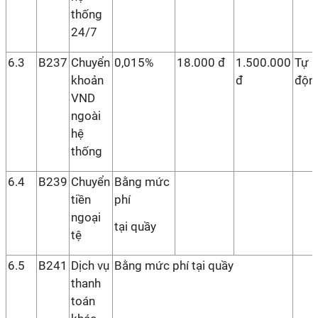
thống
24/7
6.3
B237
Chuyển
0,015%
18.000 đ
1.500.000
Tự
khoản
đ
độn
VND
ngoài
hệ
thống
6.4
B239
Chuyển
Bằng mức
tiền
phí
ngoại
tại quầy
tệ
6.5
B241
Dịch vụ
Bằng mức phí tại quầy
thanh
toán