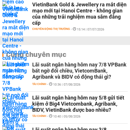
VietinBank Gold & Jewellery ra mắt diện
mạo mới tại Hanoi Centre - không gian
của những trải nghiệm mua sắm đẳng
cấp
CHUYỂN ĐỘNG THỊ TRƯỜNG
-
15:14 | 07/07/2026
Cùng chuyên mục
Lãi suất ngân hàng hôm nay 7/8 VPBank
bất ngờ đổi chiều, VietcomBank,
Agribank và BIDV có động thái gì?
TÀI CHÍNH
-
10:36 | 07/08/2026
Lãi suất ngân hàng hôm nay 5/8 gửi tiết
kiệm ở Big4 Vietcombank, Agribank,
BIDV, VietinBank được bao nhiêu?
TÀI CHÍNH
-
10:40 | 05/08/2026
Lãi suất ngân hàng hôm nay 3/8