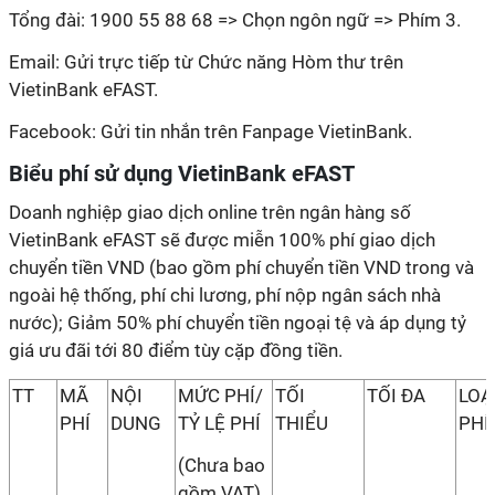
Tổng đài: 1900 55 88 68 => Chọn ngôn ngữ => Phím 3.
Email: Gửi trực tiếp từ Chức năng Hòm thư trên
VietinBank eFAST.
Facebook: Gửi tin nhắn trên Fanpage VietinBank.
Biểu phí sử dụng VietinBank eFAST
Doanh nghiệp giao dịch online trên ngân hàng số
VietinBank eFAST sẽ được miễn 100% phí giao dịch
chuyển tiền VND (bao gồm phí chuyển tiền VND trong và
ngoài hệ thống, phí chi lương, phí nộp ngân sách nhà
nước); Giảm 50% phí chuyển tiền ngoại tệ và áp dụng tỷ
giá ưu đãi tới 80 điểm tùy cặp đồng tiền.
TT
MÃ
NỘI
MỨC PHÍ/
TỐI
TỐI ĐA
LOẠ
PHÍ
DUNG
TỶ LỆ PHÍ
THIỂU
PHÍ
(Chưa bao
gồm VAT)