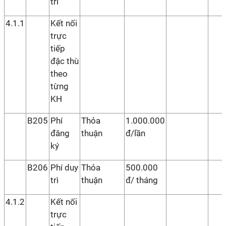
trì
4.1.1
Kết nối
trực
tiếp
đặc thù
theo
từng
KH
B205
Phí
Thỏa
1.000.000
đăng
thuận
đ/lần
ký
B206
Phí duy
Thỏa
500.000
trì
thuận
đ/ tháng
4.1.2
Kết nối
trực