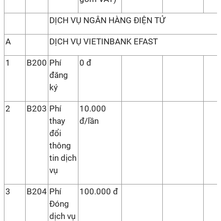
DỊCH VỤ NGÂN HÀNG ĐIỆN TỬ
A
DỊCH VỤ VIETINBANK EFAST
1
B200
Phí
0 đ
đăng
ký
2
B203
Phí
10.000
thay
đ/lần
đổi
thông
tin dịch
vụ
3
B204
Phí
100.000 đ
Đóng
dịch vụ