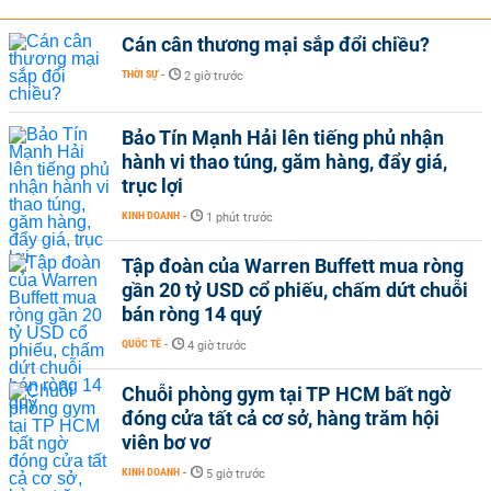
Cán cân thương mại sắp đổi chiều?
THỜI SỰ
-
2 giờ trước
Bảo Tín Mạnh Hải lên tiếng phủ nhận
hành vi thao túng, găm hàng, đẩy giá,
trục lợi
KINH DOANH
-
1 phút trước
Tập đoàn của Warren Buffett mua ròng
gần 20 tỷ USD cổ phiếu, chấm dứt chuỗi
bán ròng 14 quý
QUỐC TẾ
-
4 giờ trước
Chuỗi phòng gym tại TP HCM bất ngờ
đóng cửa tất cả cơ sở, hàng trăm hội
viên bơ vơ
KINH DOANH
-
5 giờ trước