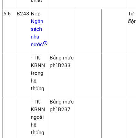
khác
6.6
B248
Nộp
Tự
Ngân
độn
sách
nhà
nước
- TK
Bằng mức
KBNN
phí B233
trong
hệ
thống
- TK
Bằng mức
KBNN
phí B237
ngoài
hệ
thống