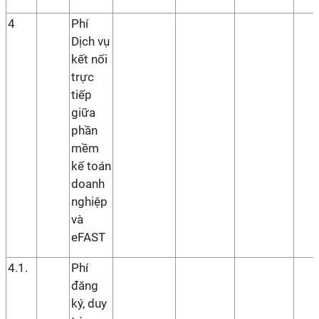
4
Phí
Dịch vụ
kết nối
trực
tiếp
giữa
phần
mềm
kế toán
doanh
nghiệp
và
eFAST
4.1.
Phí
đăng
ký, duy