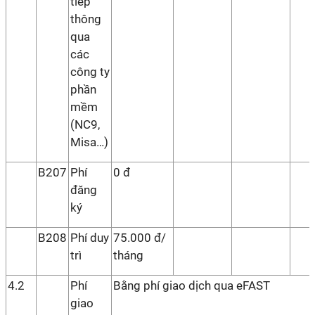
tiếp
thông
qua
các
công ty
phần
mềm
(NC9,
Misa…)
B207
Phí
0 đ
đăng
ký
B208
Phí duy
75.000 đ/
trì
tháng
4.2
Phí
Bằng phí giao dịch qua eFAST
giao