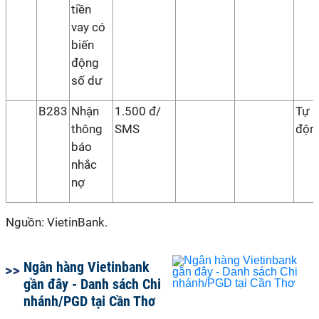
tiền
vay có
biến
động
số dư
B283
Nhận
1.500 đ/
Tự
thông
SMS
độn
báo
nhắc
nợ
Nguồn: VietinBank.
Ngân hàng Vietinbank
gần đây - Danh sách Chi
nhánh/PGD tại Cần Thơ