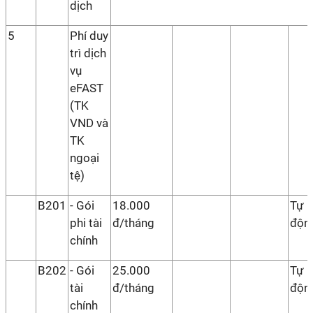
dịch
5
Phí duy
trì dịch
vụ
eFAST
(TK
VND và
TK
ngoại
tệ)
B201
- Gói
18.000
Tự
phi tài
đ/tháng
độn
chính
B202
- Gói
25.000
Tự
tài
đ/tháng
độn
chính