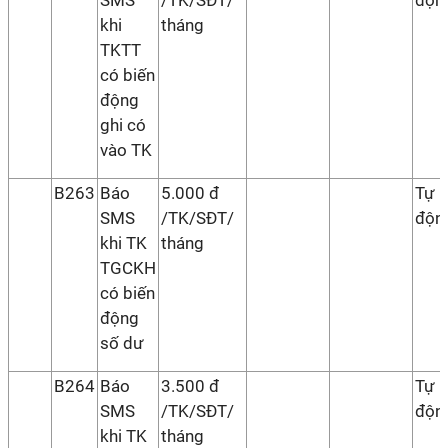
SMS
/TK/SĐT/
độn
khi
tháng
TKTT
có biến
động
ghi có
vào TK
B263
Báo
5.000 đ
Tự
SMS
/TK/SĐT/
độn
khi TK
tháng
TGCKH
có biến
động
số dư
B264
Báo
3.500 đ
Tự
SMS
/TK/SĐT/
độn
khi TK
tháng