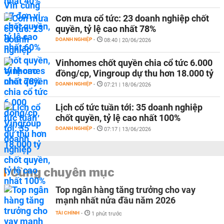
Cơn mưa cổ tức: 23 doanh nghiệp chốt
quyền, tỷ lệ cao nhất 78%
DOANH NGHIỆP
-
08:40 | 20/06/2026
Vinhomes chốt quyền chia cổ tức 6.000
đồng/cp, Vingroup dự thu hơn 18.000 tỷ
DOANH NGHIỆP
-
07:21 | 18/06/2026
Lịch cổ tức tuần tới: 35 doanh nghiệp
chốt quyền, tỷ lệ cao nhất 100%
DOANH NGHIỆP
-
07:17 | 13/06/2026
Cùng chuyên mục
Top ngân hàng tăng trưởng cho vay
mạnh nhất nửa đầu năm 2026
TÀI CHÍNH
-
1 phút trước