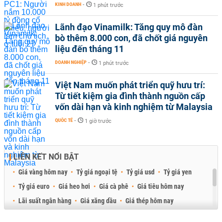
KINH DOANH
-
1 phút trước
Lãnh đạo Vinamilk: Tăng quy mô đàn
bò thêm 8.000 con, đã chốt giá nguyên
liệu đến tháng 11
DOANH NGHIỆP
-
1 phút trước
Việt Nam muốn phát triển quỹ hưu trí:
Từ tiết kiệm gia đình thành nguồn cấp
vốn dài hạn và kinh nghiệm từ Malaysia
QUỐC TẾ
-
1 giờ trước
LIÊN KẾT NỔI BẬT
Giá vàng hôm nay
Tỷ giá ngoại tệ
Tỷ giá usd
Tỷ giá yen
Tỷ giá euro
Giá heo hơi
Giá cà phê
Giá tiêu hôm nay
Lãi suất ngân hàng
Giá xăng dầu
Giá thép hôm nay
Giá sầu riêng
Giá thịt heo
Giá gạo
Giá cao su