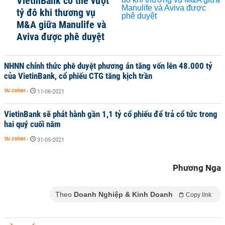
VietinBank có thể vượt
tỷ đô khi thương vụ
M&A giữa Manulife và
Aviva được phê duyệt
NHNN chính thức phê duyệt phương án tăng vốn lên 48.000 tỷ
của VietinBank, cổ phiếu CTG tăng kịch trần
TÀI CHÍNH
-
11-06-2021
VietinBank sẽ phát hành gần 1,1 tỷ cổ phiếu để trả cổ tức trong
hai quý cuối năm
TÀI CHÍNH
-
31-05-2021
Phương Nga
Theo
Doanh Nghiệp & Kinh Doanh
Copy link