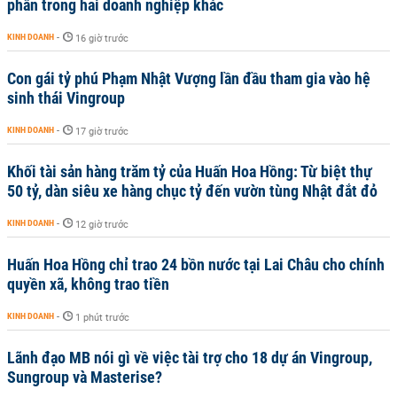
phần trong hai doanh nghiệp khác
KINH DOANH
-
16 giờ trước
Con gái tỷ phú Phạm Nhật Vượng lần đầu tham gia vào hệ
sinh thái Vingroup
KINH DOANH
-
17 giờ trước
Khối tài sản hàng trăm tỷ của Huấn Hoa Hồng: Từ biệt thự
50 tỷ, dàn siêu xe hàng chục tỷ đến vườn tùng Nhật đắt đỏ
KINH DOANH
-
12 giờ trước
Huấn Hoa Hồng chỉ trao 24 bồn nước tại Lai Châu cho chính
quyền xã, không trao tiền
KINH DOANH
-
1 phút trước
Lãnh đạo MB nói gì về việc tài trợ cho 18 dự án Vingroup,
Sungroup và Masterise?