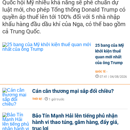
Quốc hội Mỹ nhiều khả năng sẽ phê chuẩn dự
luật mới, cho phép Tổng thống Donald Trump có
quyền áp thuế lên tới 100% đối với 5 nhà nhập
khẩu hàng đầu dầu khí của Nga, có thể bao gồm
cả Trung Quốc.
25 bang của Mỹ
khởi kiện thuế
quan mới nhất
của ông Trump
QUỐC TẾ
-
07:41 | 04/08/2026
Cán cân thương mại sắp đổi chiều?
THỜI SỰ
-
1 giờ trước
Bảo Tín Mạnh Hải lên tiếng phủ nhận
hành vi thao túng, găm hàng, đẩy giá,
trục lợi