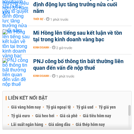
định động lực tăng trưởng nửa cuối
năm
THỜI SỰ
-
1 phút trước
Mi Hồng lên tiếng sau kết luận về tồn
tại trong kinh doanh vàng bạc
KINH DOANH
-
2 giờ trước
PNJ công bố thông tin bất thường liên
quan đến vấn đề nộp thuế
KINH DOANH
-
1 phút trước
LIÊN KẾT NỔI BẬT
Giá vàng hôm nay
Tỷ giá ngoại tệ
Tỷ giá usd
Tỷ giá yen
Tỷ giá euro
Giá heo hơi
Giá cà phê
Giá tiêu hôm nay
Lãi suất ngân hàng
Giá xăng dầu
Giá thép hôm nay
Giá sầu riêng
Giá thịt heo
Giá gạo
Giá cao su