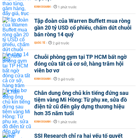
KINH DOANH
-
1 phút trước
Tập đoàn của Warren Buffett mua ròng
gần 20 tỷ USD cổ phiếu, chấm dứt chuỗi
bán ròng 14 quý
QUỐC TẾ
-
2 giờ trước
Chuỗi phòng gym tại TP HCM bất ngờ
đóng cửa tất cả cơ sở, hàng trăm hội
viên bơ vơ
KINH DOANH
-
3 giờ trước
Chân dung ông chủ kín tiếng đứng sau
tiệm vàng Mi Hồng: Từ phụ xe, sửa đồ
điện tử cũ đến gây dựng thương hiệu
hơn 35 năm tuổi
KINH DOANH
-
1 phút trước
SSI Research chỉ ra hai yếu tố quyết