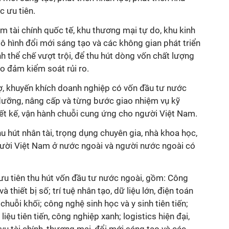
 ưu tiên.
 tài chính quốc tế, khu thương mại tự do, khu kinh
ô hình đổi mới sáng tạo và các không gian phát triển
h thể chế vượt trội, để thu hút dòng vốn chất lượng
ảo đảm kiểm soát rủi ro.
ợ, khuyến khích doanh nghiệp có vốn đầu tư nước
 dưỡng, nâng cấp và từng bước giao nhiệm vụ kỹ
hiết kế, vận hành chuỗi cung ứng cho người Việt Nam.
u hút nhân tài, trọng dụng chuyên gia, nhà khoa học,
gười Việt Nam ở nước ngoài và người nước ngoài có
ưu tiên thu hút vốn đầu tư nước ngoài, gồm: Công
à thiết bị số; trí tuệ nhân tạo, dữ liệu lớn, điện toán
chuỗi khối; công nghệ sinh học và y sinh tiên tiến;
iệu tiên tiến, công nghiệp xanh; logistics hiện đại,