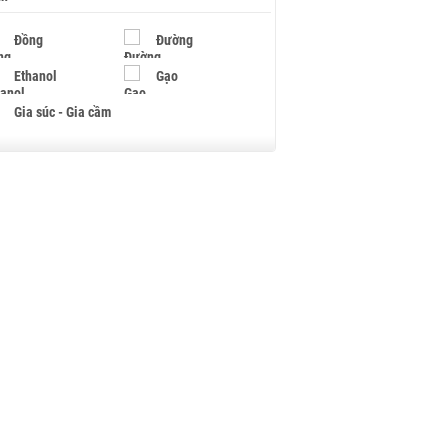
Đồng
Đường
Ethanol
Gạo
Gia súc - Gia cầm
Giấy
Gỗ
Hạt điều
Hồ tiêu - Hạt tiêu
Khí đốt
Kim loại khác
Mắc ca
Muối
Ngũ cốc
Nhựa - Hạt nhựa
Palladium
Phân bón