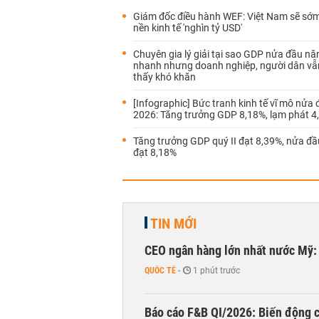
Giám đốc điều hành WEF: Việt Nam sẽ sớ
nền kinh tế 'nghìn tỷ USD'
Chuyên gia lý giải tại sao GDP nửa đầu n
nhanh nhưng doanh nghiệp, người dân v
thấy khó khăn
[Infographic] Bức tranh kinh tế vĩ mô nửa
2026: Tăng trưởng GDP 8,18%, lạm phát 4
Tăng trưởng GDP quý II đạt 8,39%, nửa đ
đạt 8,18%
TIN MỚI
CEO ngân hàng lớn nhất nước Mỹ: 
QUỐC TẾ
-
1 phút trước
Báo cáo F&B QI/2026: Biến động c