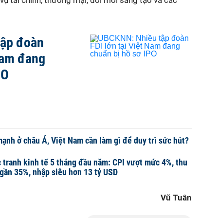
vụ tài chính, thương mại, đổi mới sáng tạo và các
tập đoàn
 Nam đang
PO
mạnh ở châu Á, Việt Nam cần làm gì để duy trì sức hút?
c tranh kinh tế 5 tháng đầu năm: CPI vượt mức 4%, thu
 gần 35%, nhập siêu hơn 13 tỷ USD
Vũ Tuân