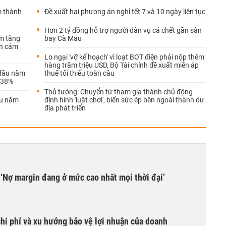
m thành
Đề xuất hai phương án nghỉ tết 7 và 10 ngày liên tục
Hơn 2 tỷ đồng hỗ trợ người dân vụ cá chết gần sân
ăm tăng
bay Cà Mau
ẫn cảm
Lo ngại 'vỡ kế hoạch' vì loạt BOT điện phải nộp thêm
hàng trăm triệu USD, Bộ Tài chính đề xuất miễn áp
 đầu năm
thuế tối thiểu toàn cầu
,38%
Thủ tướng: Chuyển từ tham gia thành chủ động
ầu năm
định hình 'luật chơi', biến sức ép bên ngoài thành dư
địa phát triển
‘Nợ margin đang ở mức cao nhất mọi thời đại’
hi phí và xu hướng bảo vệ lợi nhuận của doanh