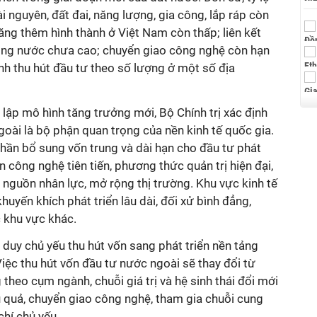
i nguyên, đất đai, năng lượng, gia công, lắp ráp còn
ị tăng thêm hình thành ở Việt Nam còn thấp; liên kết
ong nước chưa cao; chuyển giao công nghệ còn hạn
nh thu hút đầu tư theo số lượng ở một số địa
lập mô hình tăng trưởng mới, Bộ Chính trị xác định
goài là bộ phận quan trọng của nền kinh tế quốc gia.
hần bổ sung vốn trung và dài hạn cho đầu tư phát
n công nghệ tiên tiến, phương thức quản trị hiện đại,
nguồn nhân lực, mở rộng thị trường. Khu vực kinh tế
yến khích phát triển lâu dài, đối xử bình đẳng,
 khu vực khác.
duy chủ yếu thu hút vốn sang phát triển nền tảng
Việc thu hút vốn đầu tư nước ngoài sẽ thay đổi từ
 theo cụm ngành, chuỗi giá trị và hệ sinh thái đổi mới
ệu quả, chuyển giao công nghệ, tham gia chuỗi cung
 chí chủ yếu.