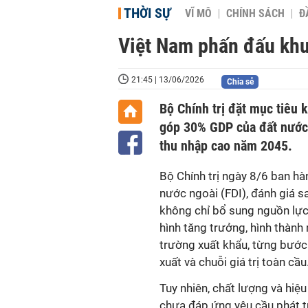
THỜI SỰ
VĨ MÔ
CHÍNH SÁCH
Đ
Việt Nam phấn đấu kh
21:45 | 13/06/2026
Chia sẻ
Bộ Chính trị đặt mục tiêu 
góp 30% GDP của đất nước,
thu nhập cao năm 2045.
Bộ Chính trị ngày 8/6 ban hà
nước ngoài (FDI), đánh giá 
không chỉ bổ sung nguồn lự
hình tăng trưởng, hình thành
trường xuất khẩu, từng bước
xuất và chuỗi giá trị toàn cầu
Tuy nhiên, chất lượng và hiệu
chưa đáp ứng yêu cầu phát tr