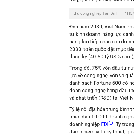
Khu công nghiệp Tân Bình, TP HC
Đến năm 2030, Việt Nam ph
tư kinh doanh, năng lực cạnh
năng lực tiếp nhận các dự á
2030, toàn quốc đặt mục tiê
đăng ký (40-50 tỷ USD/năm);
Trong đó, 75% vốn đầu tư nướ
lực về công nghệ, vốn và quả
danh sách Fortune 500 có hoạ
đoàn công nghệ hàng đầu thế 
và phát triển (R&D) tại Việt 
Tỷ lệ nội địa hóa trung bình
phấn đấu 10.000 doanh nghiệ
doanh nghiệp
FDI
. Tỷ trọn
đảm nhiệm vị trí kỹ thuật, qu