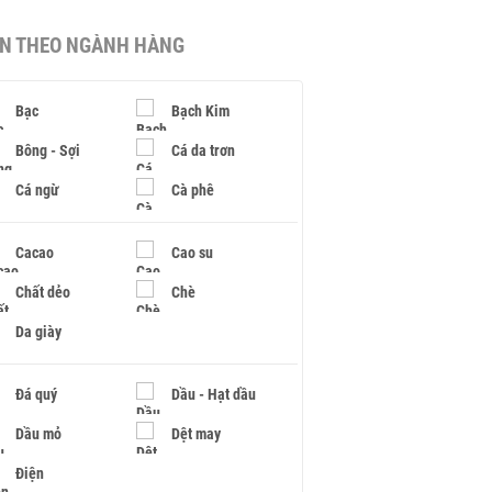
IN THEO NGÀNH HÀNG
Bạc
Bạch Kim
Bông - Sợi
Cá da trơn
Cá ngừ
Cà phê
Cacao
Cao su
Chất dẻo
Chè
Da giày
Đá quý
Dầu - Hạt dầu
Dầu mỏ
Dệt may
Điện