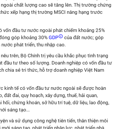
 ngoài chất lượng cao sẽ tăng lên. Thị trường chứng
chức xếp hạng thị trường MSCI nâng hạng trước
có vốn đầu tư nước ngoài phát chiếm khoảng 25%
, đóng góp khoảng 30%
GDP
của đất nước; góp
nước phát triển, thu nhập cao.
nêu trên, Bộ Chính trị yêu cầu khắc phục tình trạng
út đầu tư theo số lượng. Doanh nghiệp có vốn đầu tư
 chia sẻ tri thức, hỗ trợ doanh nghiệp Việt Nam
ực kinh tế có vốn đầu tư nước ngoài sẽ được hoàn
p, đất đai, quy hoạch, xây dựng, thuế, hải quan,
 hối, chứng khoán, sở hữu trí tuệ, dữ liệu, lao động,
ới sáng tạo...
ện và sử dụng công nghệ tiên tiến, thân thiện môi
mới sáng tạo, phát triển nhân lực, phát triển nhà