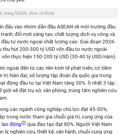
M, tháng 5/2026.
(Ảnh: Lê Bình)
ấn đấu vào nhóm dẫn đầu ASEAN về môi trường đầu
 tranh, đổi mới sáng tạo, chất lượng dịch vụ công và
n đầu tư nước ngoài chất lượng cao. Giai đoạn 2026-
u thu hút 200-300 tỷ USD vốn đầu tư nước ngoài
 vốn thực hiện 150-200 tỷ USD (30-40 tỷ USD/năm).
c ngoài đến từ các nền kinh tế phát triển, có tiềm
n trị hiện đại; số lượng tập đoàn đa quốc gia trong
t động đầu tư tại Việt Nam tăng 30%. Ít nhất 3 tập
giới sẽ đặt trụ sở, văn phòng, trung tâm nghiên cứu
Nam.
 trong các ngành công nghiệp chủ lực đạt 45-50%;
p trong nước tham gia chuỗi giá trị, cung ứng của
g
lao động
qua đào tạo đạt 80%. Người Việt Nam
ản lý, nghiên cứu, thiết kế, vận hành, chuỗi cung ứng