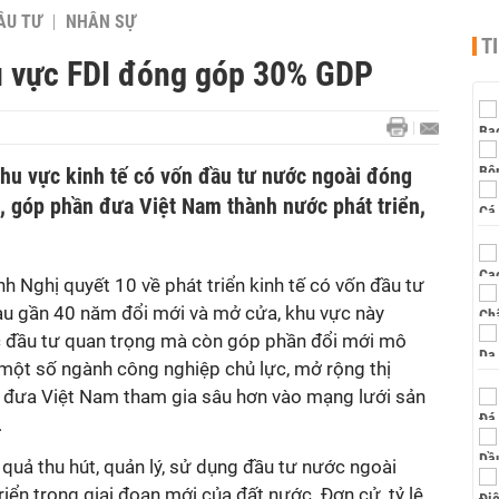
ẦU TƯ
NHÂN SỰ
T
u vực FDI đóng góp 30% GDP
khu vực kinh tế có vốn đầu tư nước ngoài đóng
 góp phần đưa Việt Nam thành nước phát triển,
nh Nghị quyết 10 về phát triển kinh tế có vốn đầu tư
sau gần 40 năm đổi mới và mở cửa, khu vực này
c đầu tư quan trọng mà còn góp phần đổi mới mô
 một số ngành công nghiệp chủ lực, mở rộng thị
 đưa Việt Nam tham gia sâu hơn vào mạng lưới sản
.
 quả thu hút, quản lý, sử dụng đầu tư nước ngoài
iển trong giai đoạn mới của đất nước. Đơn cử, tỷ lệ