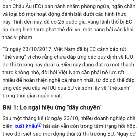
ban Châu Âu (EC) ban hành nhằm phòng ngừa, ngăn chặn
và loại bỏ mọi hoạt động đánh bắt dưới các hình thức
này. Tính đến nay, đã có 25 quốc gia, vùng lãnh thổ bị EC
áp dụng hình thức phạt thẻ đối với mặt hàng hải sản khai
thác vi phạm.
Từ ngày 23/10/2017, Việt Nam đã bị EC cảnh báo rút
“thẻ vàng” vì cho rằng chưa đáp ứng các quy định về IUU
do thị trường này đưa ra. Điều này đang đặt ra một thách
thức không nhỏ, đòi hỏi Việt Nam cần phải nỗ lực rất
nhiều để hoàn thiện nghề cá nhanh nhất, từ đó có thể đáp
ứng các yêu cầu về IUU của EU và sớm lấy về “thẻ xanh”
trong thời gian ngắn nhất.
Bài 1: Lo ngại hiệu ứng "dây chuyền"
Sau một tháng kể từ ngày 23/10, nhiều doanh nghiệp chế
biến,
xuất khẩu
hải sản vẫn còn trong tâm trạng hồi hộp,
theo dõi siết sao mọi động thái từ thị trường EU. Nguy cơ