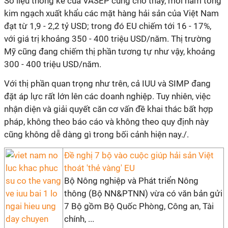
Số liệu thống kê của VASEP cũng cho thấy, mỗi năm tổng
kim ngạch xuất khẩu các mặt hàng hải sản của Việt Nam
đạt từ 1,9 - 2,2 tỷ USD; trong đó EU chiếm tới 16 - 17%,
với giá trị khoảng 350 - 400 triệu USD/năm. Thị trường
Mỹ cũng đang chiếm thị phần tương tự như vậy, khoảng
300 - 400 triệu USD/năm.
Với thị phần quan trọng như trên, cả IUU và SIMP đang
đặt áp lực rất lớn lên các doanh nghiệp. Tuy nhiên, việc
nhận diện và giải quyết căn cơ vấn đề khai thác bất hợp
pháp, không theo báo cáo và không theo quy định này
cũng không dễ dàng gì trong bối cảnh hiện nay./.
Đề nghị 7 bộ vào cuộc giúp hải sản Việt
thoát 'thẻ vàng' EU
Bộ Nông nghiệp và Phát triển Nông
thông (Bộ NN&PTNN) vừa có văn bản gửi
7 Bộ gồm Bộ Quốc Phòng, Công an, Tài
chính, ...