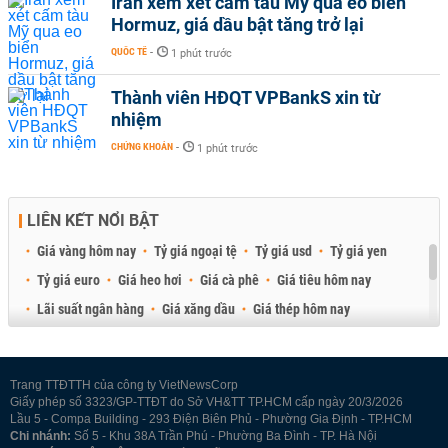
Iran xem xét cấm tàu Mỹ qua eo biển
Hormuz, giá dầu bật tăng trở lại
QUỐC TẾ
-
1 phút trước
Thành viên HĐQT VPBankS xin từ
nhiệm
CHỨNG KHOÁN
-
1 phút trước
LIÊN KẾT NỔI BẬT
Giá vàng hôm nay
Tỷ giá ngoại tệ
Tỷ giá usd
Tỷ giá yen
Tỷ giá euro
Giá heo hơi
Giá cà phê
Giá tiêu hôm nay
Lãi suất ngân hàng
Giá xăng dầu
Giá thép hôm nay
Giá sầu riêng
Giá thịt heo
Giá gạo
Giá cao su
Best Retail Brokers
Diễn đàn đầu tư Việt Nam 2026
Trang TTĐTTH của công ty VietNewsCorp
Giấy phép số 3323/GP-TTĐT do Sở VH&TT TP.HCM cấp ngày 20/3/2026
Lầu 5 - Compa Building - 293 Điện Biên Phủ - Phường Gia Định - TP.HCM
Chi nhánh:
Số 5 - Khu 38A Trần Phú - Phường Ba Đình - TP. Hà Nội