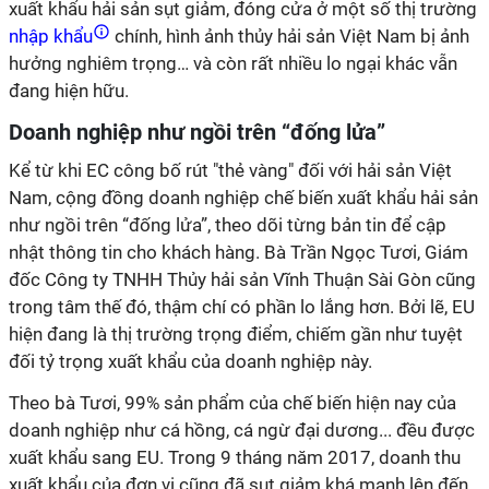
xuất khẩu hải sản sụt giảm, đóng cửa ở một số thị trường
nhập khẩu
chính, hình ảnh thủy hải sản Việt Nam bị ảnh
hưởng nghiêm trọng… và còn rất nhiều lo ngại khác vẫn
đang hiện hữu.
Doanh nghiệp như ngồi trên “đống lửa”
Kể từ khi EC công bố rút "thẻ vàng" đối với hải sản Việt
Nam, cộng đồng doanh nghiệp chế biến xuất khẩu hải sản
như ngồi trên “đống lửa”, theo dõi từng bản tin để cập
nhật thông tin cho khách hàng. Bà Trần Ngọc Tươi, Giám
đốc Công ty TNHH Thủy hải sản Vĩnh Thuận Sài Gòn cũng
trong tâm thế đó, thậm chí có phần lo lắng hơn. Bởi lẽ, EU
hiện đang là thị trường trọng điểm, chiếm gần như tuyệt
đối tỷ trọng xuất khẩu của doanh nghiệp này.
Theo bà Tươi, 99% sản phẩm của chế biến hiện nay của
doanh nghiệp như cá hồng, cá ngừ đại dương... đều được
xuất khẩu sang EU. Trong 9 tháng năm 2017, doanh thu
xuất khẩu của đơn vị cũng đã sụt giảm khá mạnh lên đến