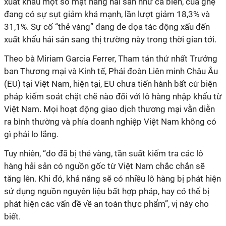
xuất khẩu một số mặt hàng hải sản như cá biển, cua ghẹ
đang có sự sụt giảm khá mạnh, lần lượt giảm 18,3% và
31,1%. Sự cố “thẻ vàng” đang đe dọa tác động xấu đến
xuất khẩu hải sản sang thị trường này trong thời gian tới.
Theo bà Miriam Garcia Ferrer, Tham tán thứ nhất Trưởng
ban Thương mại và Kinh tế, Phái đoàn Liên minh Châu Âu
(EU) tại Việt Nam, hiện tại, EU chưa tiến hành bất cứ biện
pháp kiểm soát chặt chẽ nào đối với lô hàng nhập khẩu từ
Việt Nam. Mọi hoạt động giao dịch thương mại vẫn diễn
ra bình thường và phía doanh nghiệp Việt Nam không có
gì phải lo lắng.
Tuy nhiên, “do đã bị thẻ vàng, tần suất kiểm tra các lô
hàng hải sản có nguồn gốc từ Việt Nam chắc chắn sẽ
tăng lên. Khi đó, khả năng sẽ có nhiều lô hàng bị phát hiện
sử dụng nguồn nguyên liệu bất hợp pháp, hay có thể bị
phát hiện các vấn đề về an toàn thực phẩm”, vị này cho
biết.