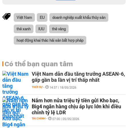
Việt Nam
EU
doanh nghiệp xuất khẩu thủy sản
thẻ xanh
IUU
thẻ vàng
hoạt động khai thác hải sản bất hợp pháp
Có thể bạn quan tâm
Việt Nam dẫn đầu tăng trưởng ASEAN-6,
gấp gần ba lần vị trí thấp nhất
THỜI SỰ
-
14:37 | 18/05/2026
Nắm hơn nửa triệu tỷ tiền gửi Kho bạc,
Big4 ngân hàng chịu áp lực lớn khi điều
chỉnh tỷ lệ LDR
TÀI CHÍNH
-
07:00 | 05/05/2026