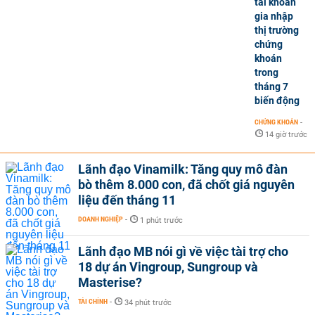
tài khoản
gia nhập
thị trường
chứng
khoán
trong
tháng 7
biến động
CHỨNG KHOÁN
-
14 giờ trước
Lãnh đạo Vinamilk: Tăng quy mô đàn
bò thêm 8.000 con, đã chốt giá nguyên
liệu đến tháng 11
DOANH NGHIỆP
-
1 phút trước
Lãnh đạo MB nói gì về việc tài trợ cho
18 dự án Vingroup, Sungroup và
Masterise?
TÀI CHÍNH
-
34 phút trước