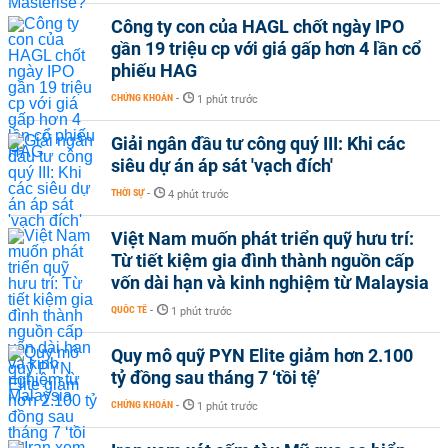
Công ty con của HAGL chốt ngày IPO
gần 19 triệu cp với giá gấp hơn 4 lần cổ
phiếu HAG
CHỨNG KHOÁN
-
1 phút trước
Giải ngân đầu tư công quý III: Khi các
siêu dự án áp sát 'vạch đích'
THỜI SỰ
-
4 phút trước
Việt Nam muốn phát triển quỹ hưu trí:
Từ tiết kiệm gia đình thành nguồn cấp
vốn dài hạn và kinh nghiệm từ Malaysia
QUỐC TẾ
-
1 phút trước
Quy mô quỹ PYN Elite giảm hơn 2.100
tỷ đồng sau tháng 7 ‘tồi tệ’
CHỨNG KHOÁN
-
1 phút trước