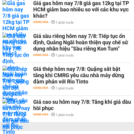
Giá gas hôm nay 7/8 giá gas 12kg tại TP
HCM giảm bao nhiêu so với các khu vực
khác?
HÀNG HÓA
-
1 phút trước
Giá sầu riêng hôm nay 7/8: Tiếp tục ổn
định, Quảng Ngãi hoàn thiện quy chế sử
dụng nhãn hiệu "Sầu riêng Kon Tum"
HÀNG HÓA
-
1 phút trước
Giá thép hôm nay 7/8: Quặng sắt bật
tăng khi CMRG yêu cầu nhà máy dừng
đàm phán với Rio Tinto
HÀNG HÓA
-
1 phút trước
Giá cao su hôm nay 7/8: Tăng khi giá dầu
hồi phục
HÀNG HÓA
-
1 phút trước