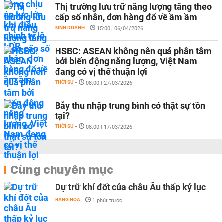
Thị trường lưu trữ năng lượng tăng theo
cấp số nhân, đơn hàng đổ về ầm ầm
KINH DOANH
-
15:00 | 06/04/2026
HSBC: ASEAN không nên quá phân tâm
bởi biến động năng lượng, Việt Nam
đang có vị thế thuận lợi
THỜI SỰ
-
08:00 | 27/03/2026
Bẫy thu nhập trung bình có thật sự tồn
tại?
THỜI SỰ
-
08:00 | 17/03/2026
Cùng chuyên mục
Dự trữ khí đốt của châu Âu thấp kỷ lục
HÀNG HÓA
-
1 phút trước