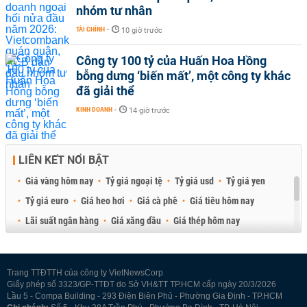
nhóm tư nhân
TÀI CHÍNH
-
10 giờ trước
Công ty 100 tỷ của Huấn Hoa Hồng
bỗng dưng ‘biến mất’, một công ty khác
đã giải thể
KINH DOANH
-
14 giờ trước
LIÊN KẾT NỔI BẬT
Giá vàng hôm nay
Tỷ giá ngoại tệ
Tỷ giá usd
Tỷ giá yen
Tỷ giá euro
Giá heo hơi
Giá cà phê
Giá tiêu hôm nay
Lãi suất ngân hàng
Giá xăng dầu
Giá thép hôm nay
Giá sầu riêng
Giá thịt heo
Giá gạo
Giá cao su
Best Retail Brokers
Diễn đàn đầu tư Việt Nam 2026
Trang TTĐTTH của công ty VietNewsCorp
Giấy phép số 3323/GP-TTĐT do Sở VH&TT TP.HCM cấp ngày 20/3/2026
Lầu 5 - Compa Building - 293 Điện Biên Phủ - Phường Gia Định - TP.HCM