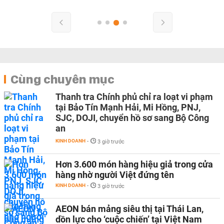
Cùng chuyên mục
Thanh tra Chính phủ chỉ ra loạt vi phạm
tại Bảo Tín Mạnh Hải, Mi Hồng, PNJ,
SJC, DOJI, chuyển hồ sơ sang Bộ Công
an
KINH DOANH
-
3 giờ trước
Hơn 3.600 món hàng hiệu giả trong cửa
hàng nhờ người Việt đứng tên
KINH DOANH
-
3 giờ trước
AEON bán mảng siêu thị tại Thái Lan,
dồn lực cho ‘cuộc chiến’ tại Việt Nam