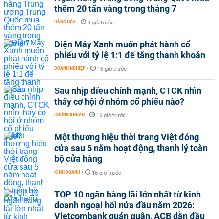
thêm 20 tấn vàng trong tháng 7
HÀNG HÓA
-
8 giờ trước
Điện Máy Xanh muốn phát hành cổ
phiếu với tỷ lệ 1:1 để tăng thanh khoản
DOANH NGHIỆP
-
16 giờ trước
Sau nhịp điều chỉnh mạnh, CTCK nhìn
thấy cơ hội ở nhóm cổ phiếu nào?
CHỨNG KHOÁN
-
16 giờ trước
Một thương hiệu thời trang Việt đóng
cửa sau 5 năm hoạt động, thanh lý toàn
bộ cửa hàng
KINH DOANH
-
16 giờ trước
TOP 10 ngân hàng lãi lớn nhất từ kinh
doanh ngoại hối nửa đầu năm 2026:
Vietcombank quán quân, ACB dẫn đầu