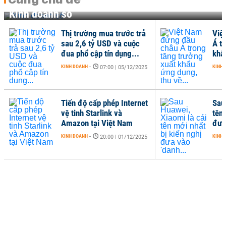
Kinh doanh số
Thị trường mua trước trả
Việ
sau 2,6 tỷ USD và cuộc
Á t
đua phổ cập tín dụng...
khẩ
KINH DOANH
-
KINH 
07:00 | 05/12/2025
Tiến độ cấp phép Internet
Sau
vệ tinh Starlink và
tên 
Amazon tại Việt Nam
đưa
KINH DOANH
-
KINH 
20:00 | 01/12/2025