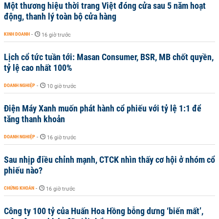
Một thương hiệu thời trang Việt đóng cửa sau 5 năm hoạt
động, thanh lý toàn bộ cửa hàng
KINH DOANH
-
16 giờ trước
Lịch cổ tức tuần tới: Masan Consumer, BSR, MB chốt quyền,
tỷ lệ cao nhất 100%
DOANH NGHIỆP
-
10 giờ trước
Điện Máy Xanh muốn phát hành cổ phiếu với tỷ lệ 1:1 để
tăng thanh khoản
DOANH NGHIỆP
-
16 giờ trước
Sau nhịp điều chỉnh mạnh, CTCK nhìn thấy cơ hội ở nhóm cổ
phiếu nào?
CHỨNG KHOÁN
-
16 giờ trước
Công ty 100 tỷ của Huấn Hoa Hồng bỗng dưng ‘biến mất’,