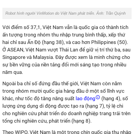
Robot hình người VinMotion do Việt Nam phát triển. Ảnh: Trần Quỳnh
Với điểm số 37,1, Việt Nam vẫn là quốc gia có thành tích
ấn tượng trong nhóm thu nhập trung bình thấp, xếp thứ
hai chỉ sau Ấn Độ (hạng 38), và cao hơn Philippines (50).
Ở ASEAN, Việt Nam vượt Thái Lan để giữ vị trí thứ ba, sau
Singapore và Malaysia. Đây được xem là minh chứng cho
sự bền vững của nền tảng đổi mới sáng tạo trong nhiều
năm qua.
Ngoài ba chỉ số đứng đầu thế giới, Việt Nam còn nằm
trong nhóm mười quốc gia hàng đầu ở một số lĩnh vực
khác, như tốc độ tăng năng suất
lao động
(hạng 4), số
lượng ứng dụng di động được tạo ra (hạng 7), tỷ lệ chi
cho nghiên cứu phát triển do doanh nghiệp trang trải trên
tổng chi nghiên cứu, phát triển (hạng 8).
Theo WIPO, Việt Nam là một trong chín quốc gia thu nhập