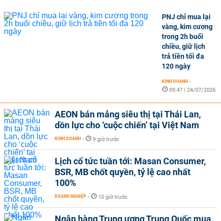
PNJ chỉ mua lại
vàng, kim cương
trong 2h buổi
chiều, giữ lịch
trả tiền tối đa
120 ngày
KINH DOANH
-
09:47 | 24/07/2026
AEON bán mảng siêu thị tại Thái Lan,
dồn lực cho ‘cuộc chiến’ tại Việt Nam
KINH DOANH
-
9 giờ trước
Lịch cổ tức tuần tới: Masan Consumer,
BSR, MB chốt quyền, tỷ lệ cao nhất
100%
DOANH NGHIỆP
-
10 giờ trước
Ngân hàng Trung ương Trung Quốc mua