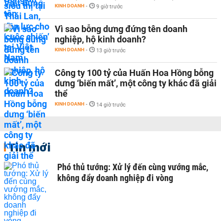
KINH DOANH
-
9 giờ trước
Vì sao bỗng dưng đứng tên doanh
nghiệp, hộ kinh doanh?
KINH DOANH
-
13 giờ trước
Công ty 100 tỷ của Huấn Hoa Hồng bỗng
dưng ‘biến mất’, một công ty khác đã giải
thể
KINH DOANH
-
14 giờ trước
Tin mới
Phó thủ tướng: Xử lý đến cùng vướng mắc,
không đẩy doanh nghiệp đi vòng