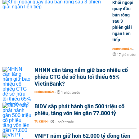
Khối ngoại
quay đầu
bán ròng
sau 3
phiên giải
ngân liên
tiếp
CHỨNG KHOÁN
-
17 giờ trước
NHNN cần tăng nắm giữ bao nhiêu cổ
phiếu CTG để sở hữu tối thiểu 65%
VietinBank?
CHỨNG KHOÁN
-
1 phút trước
BIDV sắp phát hành gần 500 triệu cổ
phiếu, tăng vốn lên gần 77.800 tỷ
TÀI CHÍNH
-
1 phút trước
VNPT nắm giữ hơn 62.000 tỷ đồng tiền