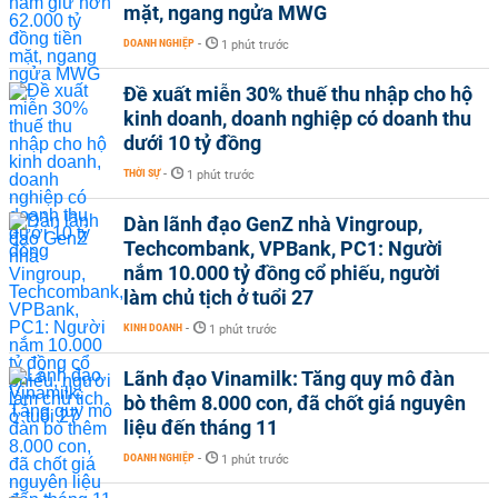
mặt, ngang ngửa MWG
DOANH NGHIỆP
-
1 phút trước
Đề xuất miễn 30% thuế thu nhập cho hộ
kinh doanh, doanh nghiệp có doanh thu
dưới 10 tỷ đồng
THỜI SỰ
-
1 phút trước
Dàn lãnh đạo GenZ nhà Vingroup,
Techcombank, VPBank, PC1: Người
nắm 10.000 tỷ đồng cổ phiếu, người
làm chủ tịch ở tuổi 27
KINH DOANH
-
1 phút trước
Lãnh đạo Vinamilk: Tăng quy mô đàn
bò thêm 8.000 con, đã chốt giá nguyên
liệu đến tháng 11
DOANH NGHIỆP
-
1 phút trước