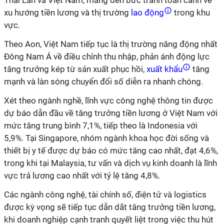
Thái Lan và Việt Nam, mang đến bức tranh toàn cảnh về
xu hướng tiền lương và thị trường
lao động
trong khu
vực.
Theo Aon, Việt Nam tiếp tục là thị trường năng động nhất
Đông Nam Á về điều chỉnh thu nhập, phản ánh động lực
tăng trưởng kép từ sản xuất phục hồi,
xuất khẩu
tăng
mạnh và làn sóng chuyển đổi số diễn ra nhanh chóng.
Xét theo ngành nghề, lĩnh vực công nghệ thông tin được
dự báo dẫn đầu về tăng trưởng tiền lương ở Việt Nam với
mức tăng trung bình 7,1%, tiếp theo là Indonesia với
5,9%. Tại Singapore, nhóm ngành khoa học đời sống và
thiết bị y tế được dự báo có mức tăng cao nhất, đạt 4,6%,
trong khi tại Malaysia, tư vấn và dịch vụ kinh doanh là lĩnh
vực trả lương cao nhất với tỷ lệ tăng 4,8%.
Các ngành công nghệ, tài chính số, điện tử và logistics
được kỳ vọng sẽ tiếp tục dẫn dắt tăng trưởng tiền lương,
khi doanh nghiệp cạnh tranh quyết liệt trong việc thu hút