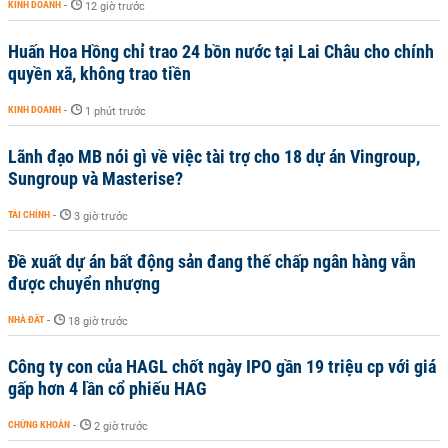
KINH DOANH
-
12 giờ trước
Huấn Hoa Hồng chỉ trao 24 bồn nước tại Lai Châu cho chính
quyền xã, không trao tiền
KINH DOANH
-
1 phút trước
Lãnh đạo MB nói gì về việc tài trợ cho 18 dự án Vingroup,
Sungroup và Masterise?
TÀI CHÍNH
-
3 giờ trước
Đề xuất dự án bất động sản đang thế chấp ngân hàng vẫn
được chuyển nhượng
NHÀ ĐẤT
-
18 giờ trước
Công ty con của HAGL chốt ngày IPO gần 19 triệu cp với giá
gấp hơn 4 lần cổ phiếu HAG
CHỨNG KHOÁN
-
2 giờ trước