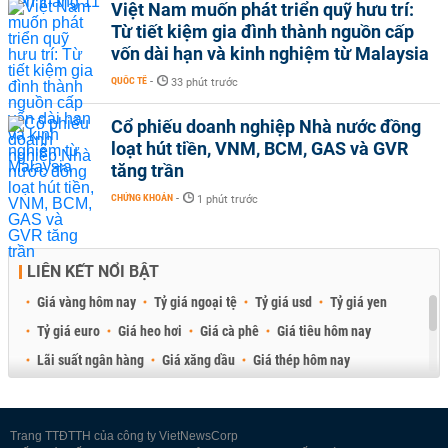
Việt Nam muốn phát triển quỹ hưu trí:
Từ tiết kiệm gia đình thành nguồn cấp
vốn dài hạn và kinh nghiệm từ Malaysia
QUỐC TẾ
-
33 phút trước
Cổ phiếu doanh nghiệp Nhà nước đồng
loạt hút tiền, VNM, BCM, GAS và GVR
tăng trần
CHỨNG KHOÁN
-
1 phút trước
LIÊN KẾT NỔI BẬT
Giá vàng hôm nay
Tỷ giá ngoại tệ
Tỷ giá usd
Tỷ giá yen
Tỷ giá euro
Giá heo hơi
Giá cà phê
Giá tiêu hôm nay
Lãi suất ngân hàng
Giá xăng dầu
Giá thép hôm nay
Giá sầu riêng
Giá thịt heo
Giá gạo
Giá cao su
Best Retail Brokers
Diễn đàn đầu tư Việt Nam 2026
Trang TTĐTTH của công ty VietNewsCorp