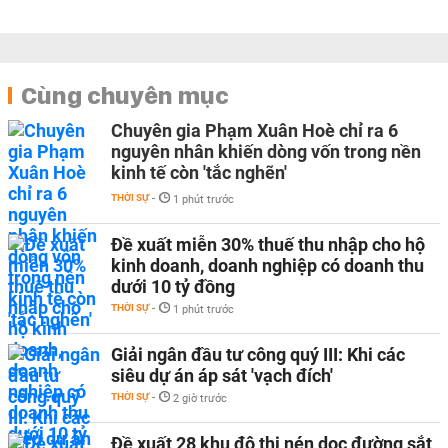
Cùng chuyên mục
Chuyên gia Phạm Xuân Hoè chỉ ra 6
nguyên nhân khiến dòng vốn trong nền
kinh tế còn 'tắc nghẽn'
THỜI SỰ
-
1 phút trước
Đề xuất miễn 30% thuế thu nhập cho hộ
kinh doanh, doanh nghiệp có doanh thu
dưới 10 tỷ đồng
THỜI SỰ
-
1 phút trước
Giải ngân đầu tư công quý III: Khi các
siêu dự án áp sát 'vạch đích'
THỜI SỰ
-
2 giờ trước
Đề xuất 28 khu đô thị nén dọc đường sắt