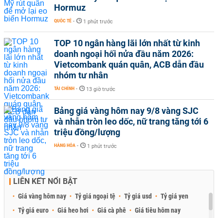
Hormuz
QUỐC TẾ
-
1 phút trước
TOP 10 ngân hàng lãi lớn nhất từ kinh
doanh ngoại hối nửa đầu năm 2026:
Vietcombank quán quân, ACB dẫn đầu
nhóm tư nhân
TÀI CHÍNH
-
13 giờ trước
Bảng giá vàng hôm nay 9/8 vàng SJC
và nhẫn tròn leo dốc, nữ trang tăng tới 6
triệu đồng/lượng
HÀNG HÓA
-
1 phút trước
LIÊN KẾT NỔI BẬT
Giá vàng hôm nay
Tỷ giá ngoại tệ
Tỷ giá usd
Tỷ giá yen
Tỷ giá euro
Giá heo hơi
Giá cà phê
Giá tiêu hôm nay