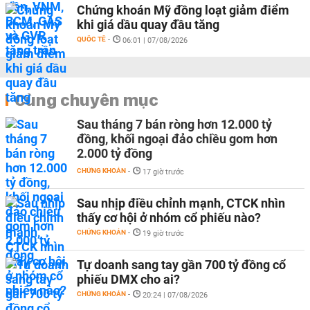
Chứng khoán Mỹ đồng loạt giảm điểm
khi giá dầu quay đầu tăng
QUỐC TẾ
-
06:01 | 07/08/2026
Cùng chuyên mục
Sau tháng 7 bán ròng hơn 12.000 tỷ
đồng, khối ngoại đảo chiều gom hơn
2.000 tỷ đồng
CHỨNG KHOÁN
-
17 giờ trước
Sau nhịp điều chỉnh mạnh, CTCK nhìn
thấy cơ hội ở nhóm cổ phiếu nào?
CHỨNG KHOÁN
-
19 giờ trước
Tự doanh sang tay gần 700 tỷ đồng cổ
phiếu DMX cho ai?
CHỨNG KHOÁN
-
20:24 | 07/08/2026