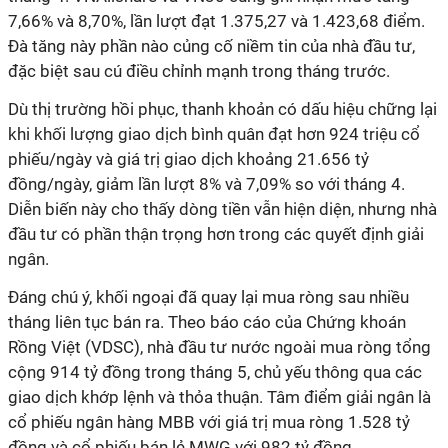
7,66% và 8,70%, lần lượt đạt 1.375,27 và 1.423,68 điểm.
Đà tăng này phần nào củng cố niềm tin của nhà đầu tư,
đặc biệt sau cú điều chỉnh mạnh trong tháng trước.
Dù thị trường hồi phục, thanh khoản có dấu hiệu chững lại
khi khối lượng giao dịch bình quân đạt hơn 924 triệu cổ
phiếu/ngày và giá trị giao dịch khoảng 21.656 tỷ
đồng/ngày, giảm lần lượt 8% và 7,09% so với tháng 4.
Diễn biến này cho thấy dòng tiền vẫn hiện diện, nhưng nhà
đầu tư có phần thận trọng hơn trong các quyết định giải
ngân.
Đáng chú ý, khối ngoại đã quay lại mua ròng sau nhiều
tháng liên tục bán ra. Theo báo cáo của Chứng khoán
Rồng Việt (VDSC), nhà đầu tư nước ngoài mua ròng tổng
cộng 914 tỷ đồng trong tháng 5, chủ yếu thông qua các
giao dịch khớp lệnh và thỏa thuận. Tâm điểm giải ngân là
cổ phiếu ngân hàng MBB với giá trị mua ròng 1.528 tỷ
đồng và cổ phiếu bán lẻ MWG với 982 tỷ đồng.