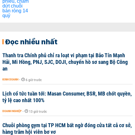
Đọc nhiều nhất
Thanh tra Chính phủ chỉ ra loạt vi phạm tại Bảo Tín Mạnh
Hải, Mi Hồng, PNJ, SJC, DOJI, chuyển hồ sơ sang Bộ Công
an
KINH DOANH
-
6 giờ trước
Lịch cổ tức tuần tới: Masan Consumer, BSR, MB chốt quyền,
tỷ lệ cao nhất 100%
DOANH NGHIỆP
-
13 giờ trước
Chuỗi phòng gym tại TP HCM bất ngờ đóng cửa tất cả cơ sở,
hàng trăm hội viên bơ vơ