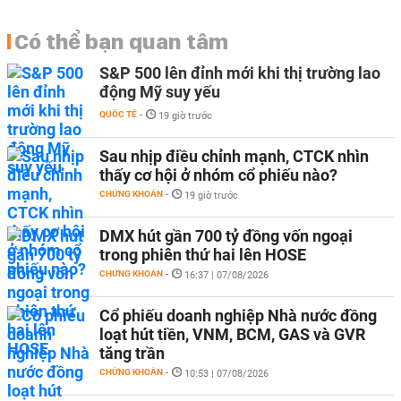
Có thể bạn quan tâm
S&P 500 lên đỉnh mới khi thị trường lao
động Mỹ suy yếu
QUỐC TẾ
-
19 giờ trước
Sau nhịp điều chỉnh mạnh, CTCK nhìn
thấy cơ hội ở nhóm cổ phiếu nào?
CHỨNG KHOÁN
-
19 giờ trước
DMX hút gần 700 tỷ đồng vốn ngoại
trong phiên thứ hai lên HOSE
CHỨNG KHOÁN
-
16:37 | 07/08/2026
Cổ phiếu doanh nghiệp Nhà nước đồng
loạt hút tiền, VNM, BCM, GAS và GVR
tăng trần
CHỨNG KHOÁN
-
10:53 | 07/08/2026