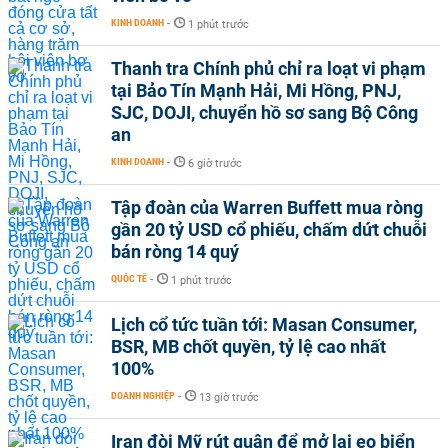
KINH DOANH
-
1 phút trước
Thanh tra Chính phủ chỉ ra loạt vi phạm
tại Bảo Tín Mạnh Hải, Mi Hồng, PNJ,
SJC, DOJI, chuyển hồ sơ sang Bộ Công
an
KINH DOANH
-
6 giờ trước
Tập đoàn của Warren Buffett mua ròng
gần 20 tỷ USD cổ phiếu, chấm dứt chuỗi
bán ròng 14 quý
QUỐC TẾ
-
1 phút trước
Lịch cổ tức tuần tới: Masan Consumer,
BSR, MB chốt quyền, tỷ lệ cao nhất
100%
DOANH NGHIỆP
-
13 giờ trước
Iran đòi Mỹ rút quân để mở lại eo biển