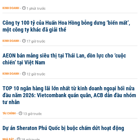
KINH DOANH
-
1 phút trước
Công ty 100 tỷ của Huấn Hoa Hồng bỗng dưng ‘biến mất’,
một công ty khác đã giải thể
KINH DOANH
-
17 giờ trước
AEON bán mảng siêu thị tại Thái Lan, dồn lực cho ‘cuộc
chiến’ tại Việt Nam
KINH DOANH
-
12 giờ trước
TOP 10 ngân hàng lãi lớn nhất từ kinh doanh ngoại hối nửa
đầu năm 2026: Vietcombank quán quân, ACB dẫn đầu nhóm
tư nhân
TÀI CHÍNH
-
13 giờ trước
Dự án Sheraton Phú Quốc bị buộc chấm dứt hoạt động
NHÀ ĐẤT
-
18 giờ trước