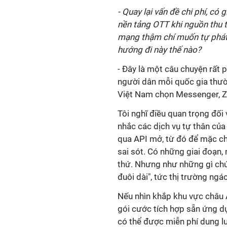
- Quay lại vấn đề chi phí, có
nền tảng OTT khi nguồn thu t
mạng thậm chí muốn tự phát 
hướng đi này thế nào?
- Đây là một câu chuyện rất 
người dân mỗi quốc gia thườ
Việt Nam chọn Messenger, Za
Tôi nghĩ điều quan trọng đối 
nhắc các dịch vụ tự thân của
qua API mở, từ đó để mặc cho
sai sót. Có những giai đoạn
thứ. Nhưng như những gì chún
đuôi dài", tức thị trường ngá
Nếu nhìn khắp khu vực châu 
gói cước tích hợp sẵn ứng dụ
có thể được miễn phí dung 