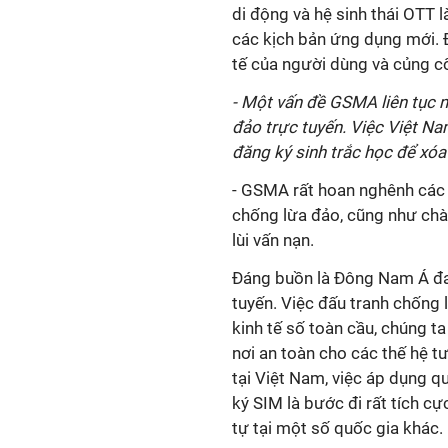
di động và hệ sinh thái OTT 
các kịch bản ứng dụng mới. Đ
tế của người dùng và củng cố
- Một vấn đề GSMA liên tục n
đảo trực tuyến. Việc Việt Nam
đăng ký sinh trắc học để xóa
- GSMA rất hoan nghênh các 
chống lừa đảo, cũng như chà
lùi vấn nạn.
Đáng buồn là Đông Nam Á đa
tuyến. Việc đấu tranh chống 
kinh tế số toàn cầu, chúng ta
nơi an toàn cho các thế hệ tư
tại Việt Nam, việc áp dụng q
ký SIM là bước đi rất tích c
tự tại một số quốc gia khác.