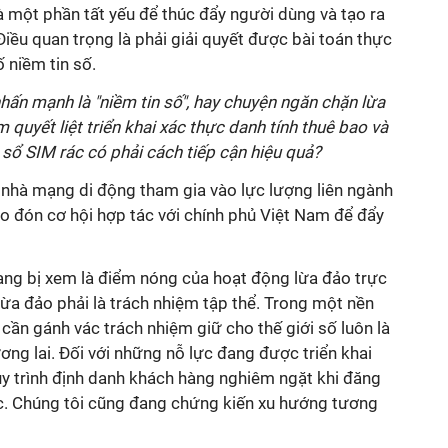
là một phần tất yếu để thúc đẩy người dùng và tạo ra
iều quan trọng là phải giải quyết được bài toán thực
 niềm tin số.
hấn mạnh là "niềm tin số", hay chuyện ngăn chặn lừa
 quyết liệt triển khai xác thực danh tính thuê bao và
 sổ SIM rác có phải cách tiếp cận hiệu quả?
nhà mạng di động tham gia vào lực lượng liên ngành
o đón cơ hội hợp tác với chính phủ Việt Nam để đẩy
ng bị xem là điểm nóng của hoạt động lừa đảo trực
lừa đảo phải là trách nhiệm tập thể. Trong một nền
 cần gánh vác trách nhiệm giữ cho thế giới số luôn là
ơng lai. Đối với những nỗ lực đang được triển khai
uy trình định danh khách hàng nghiêm ngặt khi đăng
ực. Chúng tôi cũng đang chứng kiến xu hướng tương