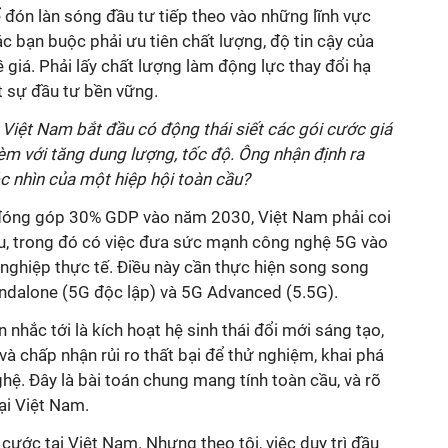
ể đón làn sóng đầu tư tiếp theo vào những lĩnh vực
ác bạn buộc phải ưu tiên chất lượng, độ tin cậy của
 giá. Phải lấy chất lượng làm động lực thay đổi hạ
 sự đầu tư bền vững.
i Việt Nam bắt đầu có động thái siết các gói cước giá
kèm với tăng dung lượng, tốc độ. Ông nhận định ra
c nhìn của một hiệp hội toàn cầu?
ố đóng góp 30% GDP vào năm 2030, Việt Nam phải coi
ầu, trong đó có việc đưa sức mạnh công nghệ 5G vào
nghiệp thực tế. Điều này cần thực hiện song song
andalone (5G độc lập) và 5G Advanced (5.5G).
nhắc tới là kích hoạt hệ sinh thái đổi mới sáng tạo,
và chấp nhận rủi ro thất bại để thử nghiệm, khai phá
hệ. Đây là bài toán chung mang tính toàn cầu, và rõ
ại Việt Nam.
 cước tại Việt Nam. Nhưng theo tôi, việc duy trì đầu