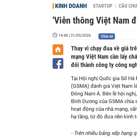
KINH DOANH
STARTUP
CÂU CHU
'Viễn thông Việt Nam đ
14:40 | 31/05/2026
Chia sẻ
Thay vì chạy đua về giá t
mạng Việt Nam cần lấy chất
đổi thành công ty công ngh
Tại Hội nghị Quốc gia Số Hà 
(GSMA) đánh giá Việt Nam là
Đông Nam Á. Bên lề hội nghị
Bình Dương của GSMA chia 
hoạt động của nhà mạng, vấn 
hạ tầng, từ đó đưa nền kinh t
- Trên nhiều bảng xếp hạng 