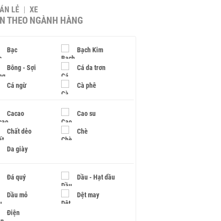
BÁN LẺ
XE
IN THEO NGÀNH HÀNG
Bạc
Bạch Kim
Bông - Sợi
Cá da trơn
Cá ngừ
Cà phê
Cacao
Cao su
Chất dẻo
Chè
Da giày
Đá quý
Dầu - Hạt dầu
Dầu mỏ
Dệt may
Điện