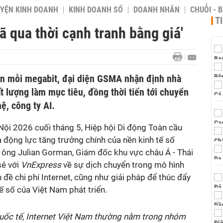
YỆN KINH DOANH
KINH DOANH SỐ
DOANH NHÂN
CHUỖI - 
T
ã qua thời cạnh tranh bằng giá'
rên mỗi megabit, đại diện GSMA nhận định nhà
 lượng làm mục tiêu, đồng thời tiến tới chuyển
ệ, công ty AI.
Nội 2026 cuối tháng 5, Hiệp hội Di động Toàn cầu
 động lực tăng trưởng chính của nền kinh tế số
, ông Julian Gorman, Giám đốc khu vực châu Á - Thái
sẻ với
VnExpress
về sự dịch chuyển trong mô hình
đề chi phí Internet, cũng như giải pháp để thúc đẩy
ế số của Việt Nam phát triển.
quốc tế, Internet Việt Nam thường nằm trong nhóm