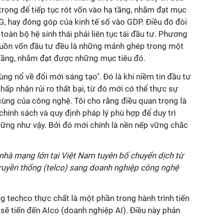
 trọng để tiếp tục rót vốn vào hạ tầng, nhằm đạt mục
G, hay đóng góp của kinh tế số vào GDP. Điều đó đòi
oàn bộ hệ sinh thái phải liên tục tái đầu tư. Phương
guồn vốn đầu tư đều là những mảnh ghép trong một
 tầng, nhằm đạt được những mục tiêu đó.
ng nổ về đổi mới sáng tạo". Đó là khi niềm tin đầu tư
hấp nhận rủi ro thất bại, từ đó mới có thể thực sự
cùng của công nghệ. Tôi cho rằng điều quan trọng là
chính sách và quy định pháp lý phù hợp để duy trì
ững như vậy. Bởi đó mới chính là nền nếp vững chắc
 nhà mạng lớn tại Việt Nam tuyên bố chuyển dịch từ
truyền thống (telco) sang doanh nghiệp công nghệ
ng techco thực chất là một phần trong hành trình tiến
ới sẽ tiến đến AIco (doanh nghiệp AI). Điều này phản