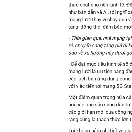
thực chất cho nền kinh tế. Đ
như bán dẫn và AI, tôi nghĩ c
mạng lưới thay vì chạy đua về
tầng, đồng thời đảm bảo một
- Thời gian qua, nhà mạng tạ
rẻ, chuyển sang tăng giá đi 
sao về xu hướng này dưới gó
- Để đạt mục tiêu kinh tế s
mạng lưới là ưu tiên hàng đ
các kịch bản ứng dụng công 
với việc tiến tới mạng 5G St
Một điểm quan trọng nữa cần 
nơi các bạn sẵn sàng đầu tư 
các giới hạn mới của công ng
ràng cũng là thách thức lớn t
Tôi không nắm chi tiết về giá