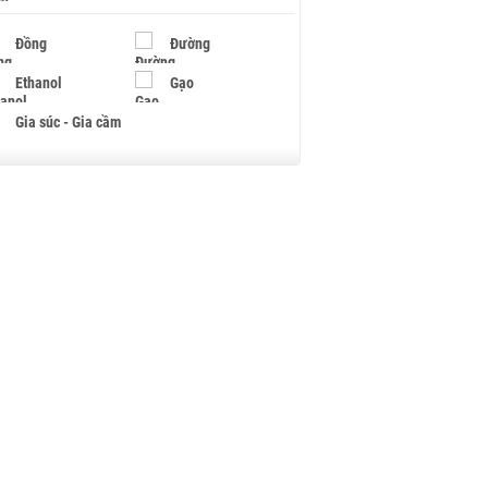
Đồng
Đường
Ethanol
Gạo
Gia súc - Gia cầm
Giấy
Gỗ
Hạt điều
Hồ tiêu - Hạt tiêu
Khí đốt
Kim loại khác
Mắc ca
Muối
Ngũ cốc
Nhựa - Hạt nhựa
Palladium
Phân bón