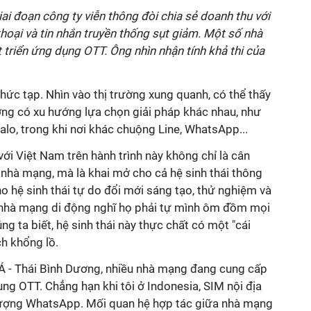
 giai đoạn công ty viễn thông đòi chia sẻ doanh thu với
hoại và tin nhắn truyền thống sụt giảm. Một số nhà
triển ứng dụng OTT. Ông nhìn nhận tính khả thi của
phức tạp. Nhìn vào thị trường xung quanh, có thể thấy
ng có xu hướng lựa chọn giải pháp khác nhau, như
lo, trong khi nơi khác chuộng Line, WhatsApp...
với Việt Nam trên hành trình này không chỉ là cân
 nhà mạng, mà là khai mở cho cả hệ sinh thái thông
 hệ sinh thái tự do đổi mới sáng tạo, thử nghiệm và
, nhà mạng di động nghĩ họ phải tự mình ôm đồm mọi
g ta biết, hệ sinh thái này thực chất có một "cái
ch khổng lồ.
Á - Thái Bình Dương, nhiều nhà mạng đang cung cấp
ng OTT. Chẳng hạn khi tôi ở Indonesia, SIM nội địa
lượng WhatsApp. Mối quan hệ hợp tác giữa nhà mạng