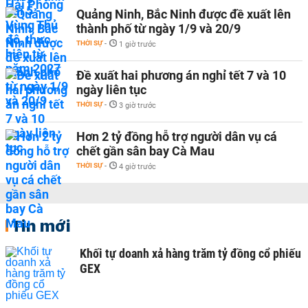
Quảng Ninh, Bắc Ninh được đề xuất lên
thành phố từ ngày 1/9 và 20/9
THỜI SỰ
-
1 giờ trước
Đề xuất hai phương án nghỉ tết 7 và 10
ngày liên tục
THỜI SỰ
-
3 giờ trước
Hơn 2 tỷ đồng hỗ trợ người dân vụ cá
chết gần sân bay Cà Mau
THỜI SỰ
-
4 giờ trước
Tin mới
Khối tự doanh xả hàng trăm tỷ đồng cổ phiếu
GEX