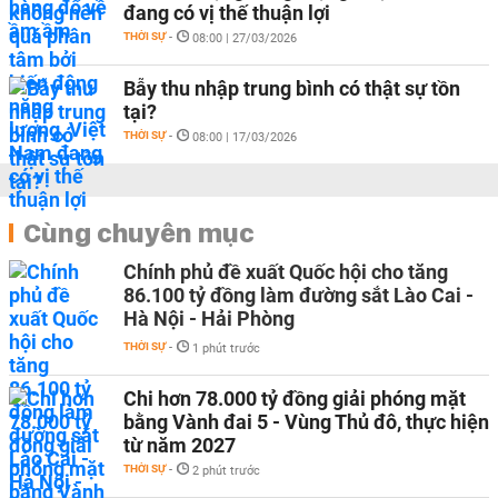
đang có vị thế thuận lợi
THỜI SỰ
-
08:00 | 27/03/2026
Bẫy thu nhập trung bình có thật sự tồn
tại?
THỜI SỰ
-
08:00 | 17/03/2026
Cùng chuyên mục
Chính phủ đề xuất Quốc hội cho tăng
86.100 tỷ đồng làm đường sắt Lào Cai -
Hà Nội - Hải Phòng
THỜI SỰ
-
1 phút trước
Chi hơn 78.000 tỷ đồng giải phóng mặt
bằng Vành đai 5 - Vùng Thủ đô, thực hiện
từ năm 2027
THỜI SỰ
-
2 phút trước