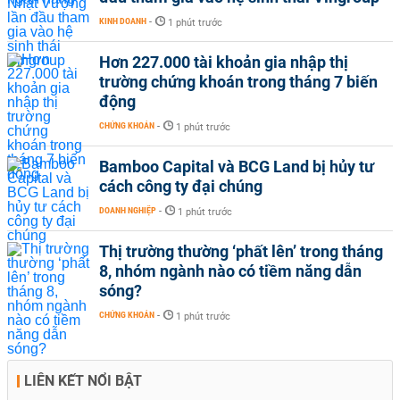
KINH DOANH
-
1 phút trước
Hơn 227.000 tài khoản gia nhập thị
trường chứng khoán trong tháng 7 biến
động
CHỨNG KHOÁN
-
1 phút trước
Bamboo Capital và BCG Land bị hủy tư
cách công ty đại chúng
DOANH NGHIỆP
-
1 phút trước
Thị trường thường ‘phất lên’ trong tháng
8, nhóm ngành nào có tiềm năng dẫn
sóng?
CHỨNG KHOÁN
-
1 phút trước
LIÊN KẾT NỔI BẬT