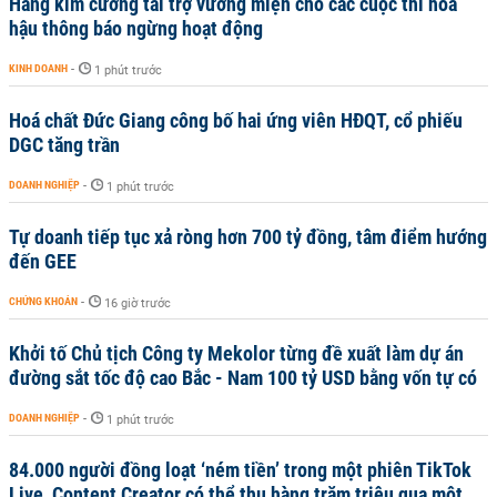
Hãng kim cương tài trợ vương miện cho các cuộc thi hoa
hậu thông báo ngừng hoạt động
KINH DOANH
-
1 phút trước
Hoá chất Đức Giang công bố hai ứng viên HĐQT, cổ phiếu
DGC tăng trần
DOANH NGHIỆP
-
1 phút trước
Tự doanh tiếp tục xả ròng hơn 700 tỷ đồng, tâm điểm hướng
đến GEE
CHỨNG KHOÁN
-
16 giờ trước
Khởi tố Chủ tịch Công ty Mekolor từng đề xuất làm dự án
đường sắt tốc độ cao Bắc - Nam 100 tỷ USD bằng vốn tự có
DOANH NGHIỆP
-
1 phút trước
84.000 người đồng loạt ‘ném tiền’ trong một phiên TikTok
Live, Content Creator có thể thu hàng trăm triệu qua một