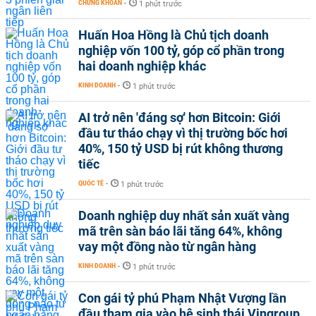
CHỨNG KHOÁN
-
1 phút trước
Huấn Hoa Hồng là Chủ tịch doanh
nghiệp vốn 100 tỷ, góp cổ phần trong
hai doanh nghiệp khác
KINH DOANH
-
1 phút trước
AI trở nên 'đáng sợ' hơn Bitcoin: Giới
đầu tư tháo chạy vì thị trường bốc hơi
40%, 150 tỷ USD bị rút không thương
tiếc
QUỐC TẾ
-
1 phút trước
Doanh nghiệp duy nhất sản xuất vàng
mã trên sàn báo lãi tăng 64%, không
vay một đồng nào từ ngân hàng
KINH DOANH
-
1 phút trước
Con gái tỷ phú Phạm Nhật Vượng lần
đầu tham gia vào hệ sinh thái Vingroup