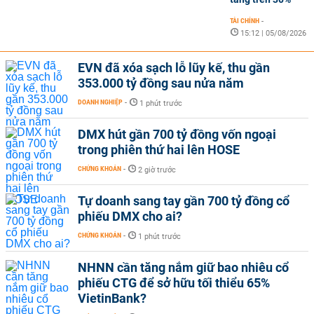
TÀI CHÍNH
-
15:12 | 05/08/2026
EVN đã xóa sạch lỗ lũy kế, thu gần
353.000 tỷ đồng sau nửa năm
DOANH NGHIỆP
-
1 phút trước
DMX hút gần 700 tỷ đồng vốn ngoại
trong phiên thứ hai lên HOSE
CHỨNG KHOÁN
-
2 giờ trước
Tự doanh sang tay gần 700 tỷ đồng cổ
phiếu DMX cho ai?
CHỨNG KHOÁN
-
1 phút trước
NHNN cần tăng nắm giữ bao nhiêu cổ
phiếu CTG để sở hữu tối thiểu 65%
VietinBank?