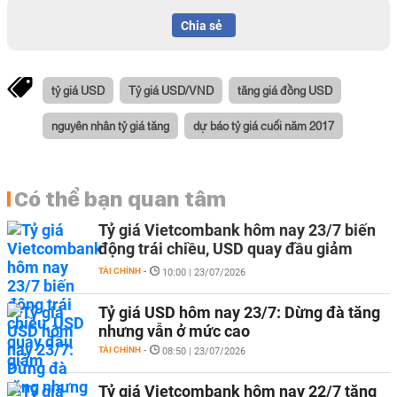
Chia sẻ
tỷ giá USD
Tỷ giá USD/VND
tăng giá đồng USD
nguyên nhân tỷ giá tăng
dự báo tỷ giá cuối năm 2017
Có thể bạn quan tâm
Tỷ giá Vietcombank hôm nay 23/7 biến
động trái chiều, USD quay đầu giảm
TÀI CHÍNH
-
10:00 | 23/07/2026
Tỷ giá USD hôm nay 23/7: Dừng đà tăng
nhưng vẫn ở mức cao
TÀI CHÍNH
-
08:50 | 23/07/2026
Tỷ giá Vietcombank hôm nay 22/7 tăng