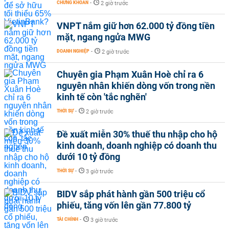
CHỨNG KHOÁN
-
2 giờ trước
VNPT nắm giữ hơn 62.000 tỷ đồng tiền
mặt, ngang ngửa MWG
DOANH NGHIỆP
-
2 giờ trước
Chuyên gia Phạm Xuân Hoè chỉ ra 6
nguyên nhân khiến dòng vốn trong nền
kinh tế còn 'tắc nghẽn'
THỜI SỰ
-
2 giờ trước
Đề xuất miễn 30% thuế thu nhập cho hộ
kinh doanh, doanh nghiệp có doanh thu
dưới 10 tỷ đồng
THỜI SỰ
-
3 giờ trước
BIDV sắp phát hành gần 500 triệu cổ
phiếu, tăng vốn lên gần 77.800 tỷ
TÀI CHÍNH
-
3 giờ trước