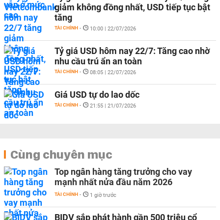
giảm không đồng nhất, USD tiếp tục bật
tăng
TÀI CHÍNH
-
10:00 | 22/07/2026
Tỷ giá USD hôm nay 22/7: Tăng cao nhờ
nhu cầu trú ẩn an toàn
TÀI CHÍNH
-
08:05 | 22/07/2026
Giá USD tự do lao dốc
TÀI CHÍNH
-
21:55 | 21/07/2026
Cùng chuyên mục
Top ngân hàng tăng trưởng cho vay
mạnh nhất nửa đầu năm 2026
TÀI CHÍNH
-
1 giờ trước
BIDV sắp phát hành gần 500 triệu cổ