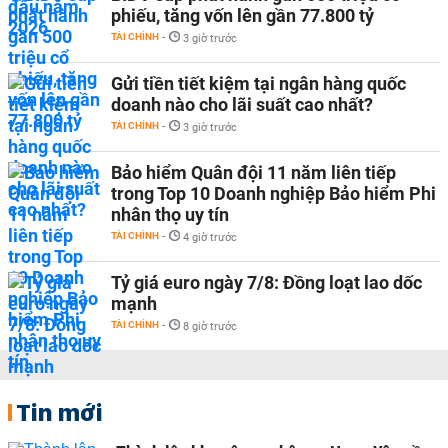
phiếu, tăng vốn lên gần 77.800 tỷ
TÀI CHÍNH
-
3 giờ trước
Gửi tiền tiết kiệm tại ngân hàng quốc
doanh nào cho lãi suất cao nhất?
TÀI CHÍNH
-
3 giờ trước
Bảo hiểm Quân đội 11 năm liên tiếp
trong Top 10 Doanh nghiệp Bảo hiểm Phi
nhân thọ uy tín
TÀI CHÍNH
-
4 giờ trước
Tỷ giá euro ngày 7/8: Đồng loạt lao dốc
mạnh
TÀI CHÍNH
-
8 giờ trước
Tin mới