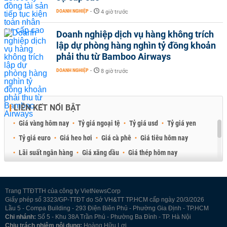
DOANH NGHIỆP
-
4 giờ trước
Doanh nghiệp dịch vụ hàng không trích
lập dự phòng hàng nghìn tỷ đồng khoản
phải thu từ Bamboo Airways
DOANH NGHIỆP
-
8 giờ trước
LIÊN KẾT NỔI BẬT
Giá vàng hôm nay
Tỷ giá ngoại tệ
Tỷ giá usd
Tỷ giá yen
Tỷ giá euro
Giá heo hơi
Giá cà phê
Giá tiêu hôm nay
Lãi suất ngân hàng
Giá xăng dầu
Giá thép hôm nay
Giá sầu riêng
Giá thịt heo
Giá gạo
Giá cao su
Best Retail Brokers
Diễn đàn đầu tư Việt Nam 2026
Trang TTĐTTH của công ty VietNewsCorp
Giấy phép số 3323/GP-TTĐT do Sở VH&TT TP.HCM cấp ngày 20/3/2026
Lầu 5 - Compa Building - 293 Điện Biên Phủ - Phường Gia Định - TP.HCM
Chi nhánh:
Số 5 - Khu 38A Trần Phú - Phường Ba Đình - TP. Hà Nội
Chịu trách nhiệm nội dung:
Hoàng Hữu Lợi