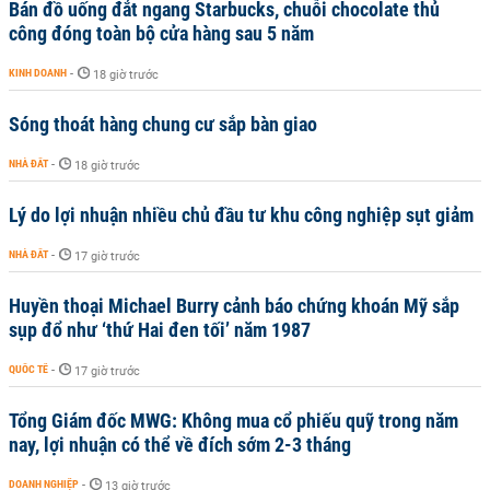
Bán đồ uống đắt ngang Starbucks, chuỗi chocolate thủ
công đóng toàn bộ cửa hàng sau 5 năm
KINH DOANH
-
18 giờ trước
Sóng thoát hàng chung cư sắp bàn giao
NHÀ ĐẤT
-
18 giờ trước
Lý do lợi nhuận nhiều chủ đầu tư khu công nghiệp sụt giảm
NHÀ ĐẤT
-
17 giờ trước
Huyền thoại Michael Burry cảnh báo chứng khoán Mỹ sắp
sụp đổ như ‘thứ Hai đen tối’ năm 1987
QUỐC TẾ
-
17 giờ trước
Tổng Giám đốc MWG: Không mua cổ phiếu quỹ trong năm
nay, lợi nhuận có thể về đích sớm 2-3 tháng
DOANH NGHIỆP
-
13 giờ trước