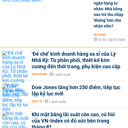
ngân hàng tư
nhân: Nhà băng
nào trả thu nhập
'khủng' hơn cho
nhân viên?
TÀI CHÍNH
-
10:33 | 28/07/2026
'Đế chế’ kinh doanh hàng xa xỉ của Lý
Nhã Kỳ: Từ phân phối, thiết kế kim
cương đến thời trang, phụ kiện cao cấp
KINH DOANH
-
1 phút trước
Dow Jones tăng hơn 250 điểm, tiếp tục
lập kỷ lục mới
QUỐC TẾ
-
1 phút trước
Khi mặt bằng lãi suất còn cao, cú hồi
của VN-Index có đủ sức bền trong
tháng 8?