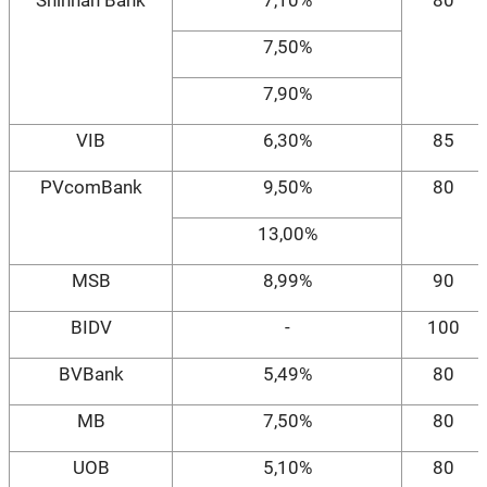
Shinhan Bank
7,10%
80
7,50%
7,90%
VIB
6,30%
85
PVcomBank
9,50%
80
13,00%
MSB
8,99%
90
BIDV
-
100
BVBank
5,49%
80
MB
7,50%
80
UOB
5,10%
80