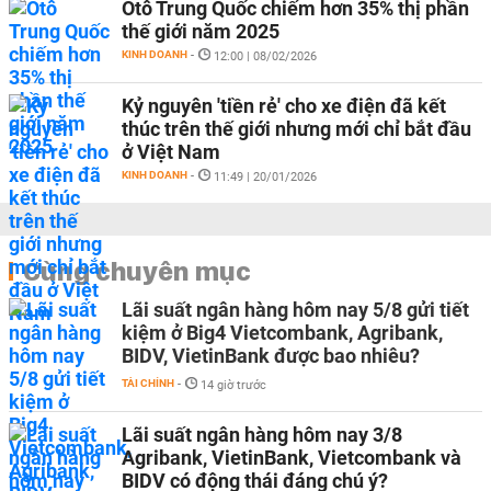
Ôtô Trung Quốc chiếm hơn 35% thị phần
thế giới năm 2025
KINH DOANH
-
12:00 | 08/02/2026
Kỷ nguyên 'tiền rẻ' cho xe điện đã kết
thúc trên thế giới nhưng mới chỉ bắt đầu
ở Việt Nam
KINH DOANH
-
11:49 | 20/01/2026
Cùng chuyên mục
Lãi suất ngân hàng hôm nay 5/8 gửi tiết
kiệm ở Big4 Vietcombank, Agribank,
BIDV, VietinBank được bao nhiêu?
TÀI CHÍNH
-
14 giờ trước
Lãi suất ngân hàng hôm nay 3/8
Agribank, VietinBank, Vietcombank và
BIDV có động thái đáng chú ý?