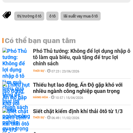
thị trường ô tô
ô tô
lãi suất vay mua ô tô
Có thể bạn quan tâm
Phó Thủ tướng: Không để lợi dụng nhập ô
tô làm quà biếu, quà tặng để trục lợi
chính sách
THỜI SỰ
-
07:23 | 23/06/2026
Thiếu hụt lao động, Ấn Độ gặp khó với
nhiều ngành công nghiệp quan trọng
HÀNG HÓA
-
10:57 | 15/04/2026
Siết chặt kiểm định khí thải ôtô từ 1/3
THỜI SỰ
-
06:49 | 11/02/2026