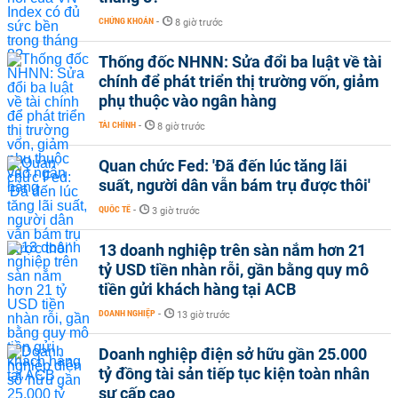
CHỨNG KHOÁN
-
8 giờ trước
Thống đốc NHNN: Sửa đổi ba luật về tài
chính để phát triển thị trường vốn, giảm
phụ thuộc vào ngân hàng
TÀI CHÍNH
-
8 giờ trước
Quan chức Fed: 'Đã đến lúc tăng lãi
suất, người dân vẫn bám trụ được thôi'
QUỐC TẾ
-
3 giờ trước
13 doanh nghiệp trên sàn nắm hơn 21
tỷ USD tiền nhàn rỗi, gần bằng quy mô
tiền gửi khách hàng tại ACB
DOANH NGHIỆP
-
13 giờ trước
Doanh nghiệp điện sở hữu gần 25.000
tỷ đồng tài sản tiếp tục kiện toàn nhân
sự cấp cao