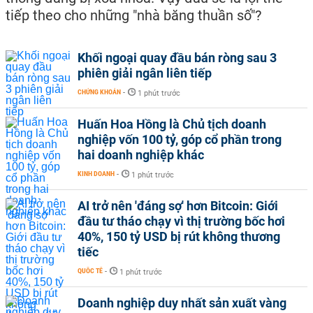
tiếp theo cho những "nhà băng thuần số"?
Khối ngoại quay đầu bán ròng sau 3
phiên giải ngân liên tiếp
CHỨNG KHOÁN
-
1 phút trước
Huấn Hoa Hồng là Chủ tịch doanh
nghiệp vốn 100 tỷ, góp cổ phần trong
hai doanh nghiệp khác
KINH DOANH
-
1 phút trước
AI trở nên 'đáng sợ' hơn Bitcoin: Giới
đầu tư tháo chạy vì thị trường bốc hơi
40%, 150 tỷ USD bị rút không thương
tiếc
QUỐC TẾ
-
1 phút trước
Doanh nghiệp duy nhất sản xuất vàng