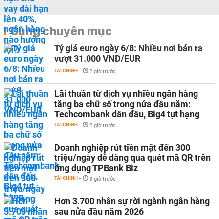
Cùng chuyên mục
Tỷ giá euro ngày 6/8: Nhiều nơi bán ra
vượt 31.000 VND/EUR
TÀI CHÍNH
-
2 giờ trước
Lãi thuần từ dịch vụ nhiều ngân hàng
tăng ba chữ số trong nửa đầu năm:
Techcombank dẫn đầu, Big4 tụt hạng
TÀI CHÍNH
-
2 giờ trước
Doanh nghiệp rút tiền mặt đến 300
triệu/ngày dễ dàng qua quét mã QR trên
ứng dụng TPBank Biz
TÀI CHÍNH
-
3 giờ trước
Hơn 3.700 nhân sự rời ngành ngân hàng
sau nửa đầu năm 2026