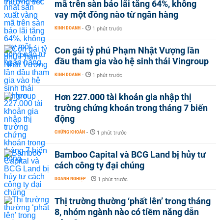
mã trên sàn báo lãi tăng 64%, không
vay một đồng nào từ ngân hàng
KINH DOANH
-
1 phút trước
Con gái tỷ phú Phạm Nhật Vượng lần
đầu tham gia vào hệ sinh thái Vingroup
KINH DOANH
-
1 phút trước
Hơn 227.000 tài khoản gia nhập thị
trường chứng khoán trong tháng 7 biến
động
CHỨNG KHOÁN
-
1 phút trước
Bamboo Capital và BCG Land bị hủy tư
cách công ty đại chúng
DOANH NGHIỆP
-
1 phút trước
Thị trường thường ‘phất lên’ trong tháng
8, nhóm ngành nào có tiềm năng dẫn