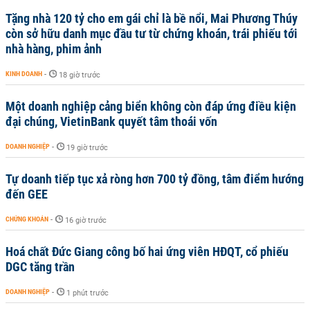
Tặng nhà 120 tỷ cho em gái chỉ là bề nổi, Mai Phương Thúy
còn sở hữu danh mục đầu tư từ chứng khoán, trái phiếu tới
nhà hàng, phim ảnh
KINH DOANH
-
18 giờ trước
Một doanh nghiệp cảng biển không còn đáp ứng điều kiện
đại chúng, VietinBank quyết tâm thoái vốn
DOANH NGHIỆP
-
19 giờ trước
Tự doanh tiếp tục xả ròng hơn 700 tỷ đồng, tâm điểm hướng
đến GEE
CHỨNG KHOÁN
-
16 giờ trước
Hoá chất Đức Giang công bố hai ứng viên HĐQT, cổ phiếu
DGC tăng trần
DOANH NGHIỆP
-
1 phút trước