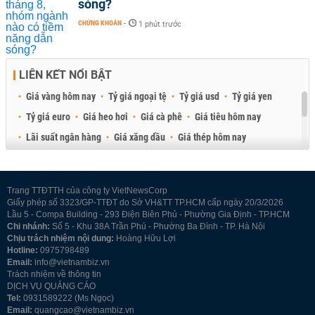
sóng?
CHỨNG KHOÁN
-
1 phút trước
LIÊN KẾT NỔI BẬT
Giá vàng hôm nay
Tỷ giá ngoại tệ
Tỷ giá usd
Tỷ giá yen
Tỷ giá euro
Giá heo hơi
Giá cà phê
Giá tiêu hôm nay
Lãi suất ngân hàng
Giá xăng dầu
Giá thép hôm nay
Giá sầu riêng
Giá thịt heo
Giá gạo
Giá cao su
Best Retail Brokers
Diễn đàn đầu tư Việt Nam 2026
Trang TTĐTTH của công ty VietNewsCorp
Giấy phép số 3323/GP-TTĐT do Sở VH&TT TP.HCM cấp ngày 20/3/2026
Lầu 5 - Compa Building - 293 Điện Biên Phủ - Phường Gia Định - TP.HCM
Chi nhánh:
Số 5 - Khu 38A Trần Phú - Phường Ba Đình - TP. Hà Nội
Chịu trách nhiệm nội dung:
Hoàng Hữu Lợi
Hotline:
0975798489
Email:
info@vietnambiz.vn
Trách nhiệm về thông tin
DỊCH VỤ QUẢNG CÁO
Tel:
0931589222 (Ms Ngọc)
Email:
quangcao@vietnambiz.vn