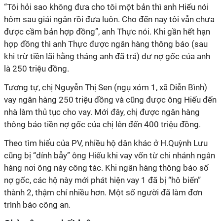
“Tôi hỏi sao không đưa cho tôi một bản thì anh Hiếu nói
hôm sau giải ngân rồi đưa luôn. Cho đến nay tôi vẫn chưa
được cầm bản hợp đồng”, anh Thực nói. Khi gần hết hạn
hợp đồng thì anh Thực được ngân hàng thông báo (sau
khi trừ tiền lãi hằng tháng anh đã trả) dư nợ gốc của anh
là 250 triệu đồng.
Tương tự, chị Nguyễn Thị Sen (ngụ xóm 1, xã Diễn Bình)
vay ngân hàng 250 triệu đồng và cũng được ông Hiếu đến
nhà làm thủ tục cho vay. Mới đây, chị được ngân hàng
thông báo tiền nợ gốc của chị lên đến 400 triệu đồng.
Theo tìm hiểu của PV, nhiều hộ dân khác ở H.Quỳnh Lưu
cũng bị “dính bẫy” ông Hiếu khi vay vốn từ chi nhánh ngân
hàng nơi ông này công tác. Khi ngân hàng thông báo số
nợ gốc, các hộ này mới phát hiện vay 1 đã bị “hô biến”
thành 2, thậm chí nhiều hơn. Một số người đã làm đơn
trình báo công an.