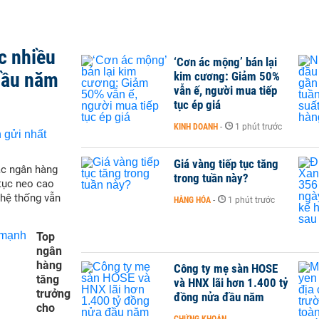
c nhiều
‘Cơn ác mộng’ bán lại
 đầu năm
kim cương: Giảm 50%
vẫn ế, người mua tiếp
tục ép giá
KINH DOANH
-
1 phút trước
Giá vàng tiếp tục tăng
ác ngân hàng
trong tuần này?
 tục neo cao
 hệ thống vẫn
HÀNG HÓA
-
1 phút trước
Top
ngân
hàng
Công ty mẹ sàn HOSE
tăng
và HNX lãi hơn 1.400 tỷ
trưởng
đồng nửa đầu năm
cho