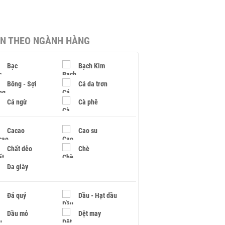
IN THEO NGÀNH HÀNG
Bạc
Bạch Kim
Bông - Sợi
Cá da trơn
Cá ngừ
Cà phê
Cacao
Cao su
Chất dẻo
Chè
Da giày
Đá quý
Dầu - Hạt dầu
Dầu mỏ
Dệt may