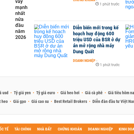
CHỨNG KHOÁN
-
vay
1 phút trước
mạnh
nhất
nửa
đầu
Diễn biến mới trong kế
năm
hoạch huy động 600
2026
triệu USD của BSR ở dự
án mở rộng nhà máy
Dung Quất
DOANH NGHIỆP
-
1 phút trước
á usd
Tỷ giá yen
Tỷ giá euro
Giá heo hơi
Giá cà phê
Giá tiêu hôm n
t heo
Giá gạo
Giá cao su
Best Retail Brokers
Diễn đàn đầu tư Việt N
ỐC TẾ
TÀI CHÍNH
NHÀ ĐẤT
CHỨNG KHOÁN
DOANH NGHIỆP
KINH DO