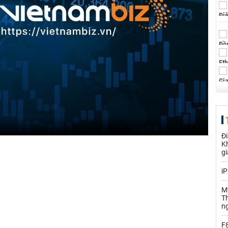
Đi
Kh
gi
iP
Mỹ
Th
n
F8