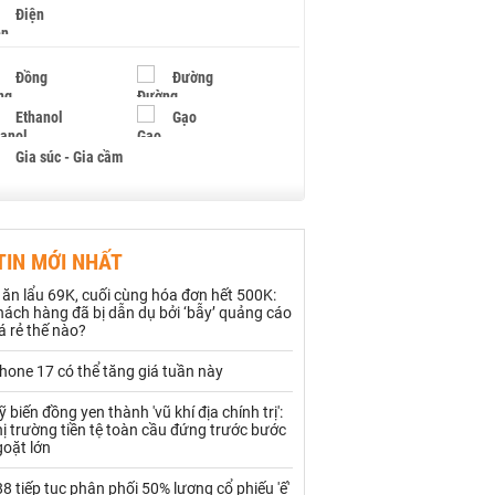
Điện
Đồng
Đường
Ethanol
Gạo
Gia súc - Gia cầm
Giấy
Gỗ
TIN MỚI NHẤT
Hạt điều
Hồ tiêu - Hạt tiêu
 ăn lẩu 69K, cuối cùng hóa đơn hết 500K:
Khí đốt
ách hàng đã bị dẫn dụ bởi ‘bẫy’ quảng cáo
á rẻ thế nào?
Kim loại khác
Mắc ca
hone 17 có thể tăng giá tuần này
Muối
Ngũ cốc
 biến đồng yen thành 'vũ khí địa chính trị':
ị trường tiền tệ toàn cầu đứng trước bước
Nhựa - Hạt nhựa
goặt lớn
8 tiếp tục phân phối 50% lượng cổ phiếu 'ế'