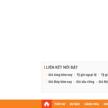
LIÊN KẾT NỔI BẬT
Giá vàng hôm nay
Tỷ giá ngoại tệ
Tỷ gi
Giá thép hôm nay
Giá sầu riêng
Giá thị
THỜI SỰ
DỰ BÁO
HÀNG HÓA
QU