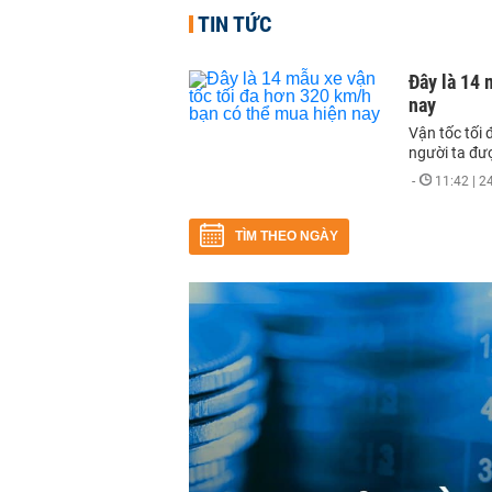
TIN TỨC
Đây là 14 
nay
Vận tốc tối 
người ta đư
-
11:42 | 
TÌM THEO NGÀY