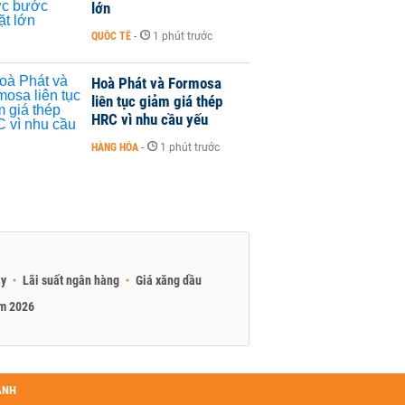
lớn
QUỐC TẾ
-
1 phút trước
Hoà Phát và Formosa
liên tục giảm giá thép
HRC vì nhu cầu yếu
HÀNG HÓA
-
1 phút trước
ay
Lãi suất ngân hàng
Giá xăng dầu
am 2026
ANH