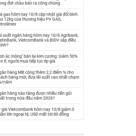
Palladium
Phân bón
rong đợt chào bán ra công chúng
Rau - Củ -Quả
Sắt thép
á gas hôm nay 10/8 cập nhật giá đổi bình
as 12kg của thương hiệu PV GAS,
etrolimex
Sữa
ãi suất ngân hàng hôm nay 10/8 Agribank,
ietinBank, VietcomBank và BIDV sắp điều
Than
Thức ăn chăn nuôi
hỉnh?
Thủy hải sản khác
Tôm
Cơn ác mộng’ bán lại kim cương: Giảm 50%
n ế, người mua tiếp tục ép giá
Vàng
gân hàng MB cộng thêm 2,2 điểm % cho
hách hàng mới, đưa lãi suất cao nhất chạm
VLXD khác
Xăng dầu
%/năm
Xi măng - Clynker
gân hàng nào tăng được nhiều tiền gửi
hất trong nửa đầu năm 2026?
ỷ giá Vietcombank hôm nay 10/8 giảm ở
ần lớn ngoại tệ, USD mất tới 80 đồng