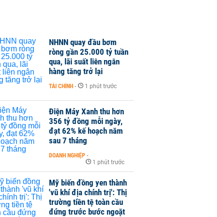
NHNN quay đầu bơm
ròng gần 25.000 tỷ tuần
qua, lãi suất liên ngân
hàng tăng trở lại
TÀI CHÍNH
-
1 phút trước
Điện Máy Xanh thu hơn
356 tỷ đồng mỗi ngày,
đạt 62% kế hoạch năm
sau 7 tháng
DOANH NGHIỆP
-
1 phút trước
Mỹ biến đồng yen thành
'vũ khí địa chính trị': Thị
trường tiền tệ toàn cầu
đứng trước bước ngoặt