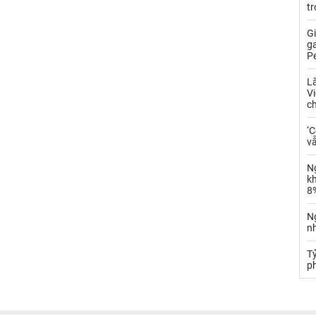
t
Gi
g
P
L
V
c
‘
vẫ
N
k
8
N
n
T
ph