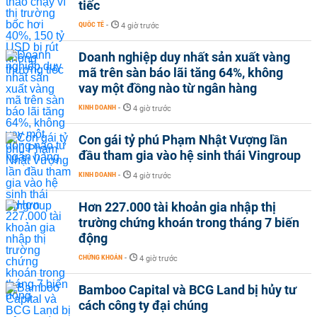
tiếc
QUỐC TẾ
-
4 giờ trước
Doanh nghiệp duy nhất sản xuất vàng
mã trên sàn báo lãi tăng 64%, không
vay một đồng nào từ ngân hàng
KINH DOANH
-
4 giờ trước
Con gái tỷ phú Phạm Nhật Vượng lần
đầu tham gia vào hệ sinh thái Vingroup
KINH DOANH
-
4 giờ trước
Hơn 227.000 tài khoản gia nhập thị
trường chứng khoán trong tháng 7 biến
động
CHỨNG KHOÁN
-
4 giờ trước
Bamboo Capital và BCG Land bị hủy tư
cách công ty đại chúng