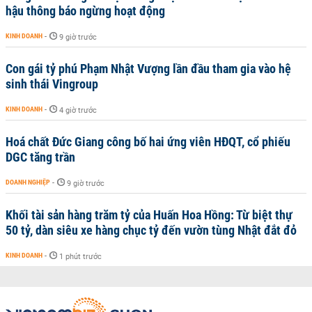
hậu thông báo ngừng hoạt động
KINH DOANH
-
9 giờ trước
Con gái tỷ phú Phạm Nhật Vượng lần đầu tham gia vào hệ
sinh thái Vingroup
KINH DOANH
-
4 giờ trước
Hoá chất Đức Giang công bố hai ứng viên HĐQT, cổ phiếu
DGC tăng trần
DOANH NGHIỆP
-
9 giờ trước
Khối tài sản hàng trăm tỷ của Huấn Hoa Hồng: Từ biệt thự
50 tỷ, dàn siêu xe hàng chục tỷ đến vườn tùng Nhật đắt đỏ
KINH DOANH
-
1 phút trước