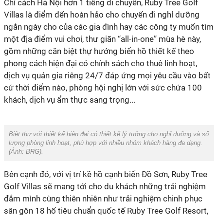
Chỉ cách Hà Nội hơn 1 tiếng di chuyển, Ruby Tree Golf
Villas là điểm đến hoàn hảo cho chuyến đi nghỉ dưỡng
ngắn ngày cho của các gia đình hay các công ty muốn tìm
một địa điểm vui chơi, thư giãn “all-in-one” mùa hè này,
gồm những căn biệt thự hướng biển hồ thiết kế theo
phong cách hiện đại có chính sách cho thuê linh hoạt,
dịch vụ quản gia riêng 24/7 đáp ứng mọi yêu cầu vào bất
cứ thời điểm nào, phòng hội nghị lớn với sức chứa 100
khách, dịch vụ ẩm thực sang trọng...
Biệt thự với thiết kế hiện đại có thiết kế lý tưởng cho nghỉ dưỡng và số
lượng phòng linh hoạt, phù hợp với nhiều nhóm khách hàng đa dạng.
(Ảnh: BRG).
Bên cạnh đó, với vị trí kề hồ cạnh biển Đồ Sơn, Ruby Tree
Golf Villas sẽ mang tới cho du khách những trải nghiệm
đắm mình cùng thiên nhiên như trải nghiệm chinh phục
sân gôn 18 hố tiêu chuẩn quốc tế Ruby Tree Golf Resort,