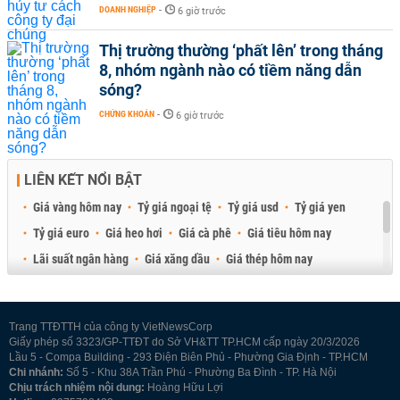
DOANH NGHIỆP
-
6 giờ trước
Thị trường thường ‘phất lên’ trong tháng
8, nhóm ngành nào có tiềm năng dẫn
sóng?
CHỨNG KHOÁN
-
6 giờ trước
LIÊN KẾT NỔI BẬT
Giá vàng hôm nay
Tỷ giá ngoại tệ
Tỷ giá usd
Tỷ giá yen
Tỷ giá euro
Giá heo hơi
Giá cà phê
Giá tiêu hôm nay
Lãi suất ngân hàng
Giá xăng dầu
Giá thép hôm nay
Giá sầu riêng
Giá thịt heo
Giá gạo
Giá cao su
Best Retail Brokers
Diễn đàn đầu tư Việt Nam 2026
Trang TTĐTTH của công ty VietNewsCorp
Giấy phép số 3323/GP-TTĐT do Sở VH&TT TP.HCM cấp ngày 20/3/2026
Lầu 5 - Compa Building - 293 Điện Biên Phủ - Phường Gia Định - TP.HCM
Chi nhánh:
Số 5 - Khu 38A Trần Phú - Phường Ba Đình - TP. Hà Nội
Chịu trách nhiệm nội dung:
Hoàng Hữu Lợi