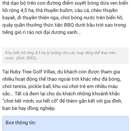
thả dạo bộ trên con đường điểm xuyết bóng dừa ven biển
hồ rộng 4,5 ha, thả thuyền buồm, câu cá, chèo thuyền
kayak, đi thuyền thiên nga, chơi bóng nước trên biển hồ,
quây quần thưởng thức tiệc BBQ dưới bầu trời sao trong
tiếng gió rì rào nơi đại dương xanh...
Khu biển hồ rộng 4,5 ha lý tưởng cho các hoạt động thể thao trên
nước. (Ảnh: BRG).
Tại Ruby Tree Golf Villas, du khách còn được tham gia
nhiều hoạt động thể thao ngoài trời khác như đá bóng,
chơi tennis, pickle ball, khu vui chơi trẻ em nhiều màu
sắc… Tất cả đem lại cho du khách những khoảnh khắc
“chơi hết mình, vui hết cỡ” để thêm gắn kết với gia đình,
bạn bè hay đồng nghiệp.
Box thông tin: