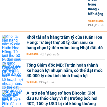
trong
tháng 7
biến động
CHỨNG KHOÁN
-
4 giờ trước
Khối tài sản hàng trăm tỷ của Huấn Hoa
Hồng: Từ biệt thự 50 tỷ, dàn siêu xe
hàng chục tỷ đến vườn tùng Nhật đắt đỏ
KINH DOANH
-
1 phút trước
Tổng Giám đốc MB: Tự tin hoàn thành
kế hoạch lợi nhuận năm, có thể đạt mốc
40.000 tỷ nếu tình hình thuận lợi
TÀI CHÍNH
-
3 giờ trước
AI trở nên 'đáng sợ' hơn Bitcoin: Giới
đầu tư tháo chạy vì thị trường bốc hơi
40%, 150 tỷ USD bị rút không thương