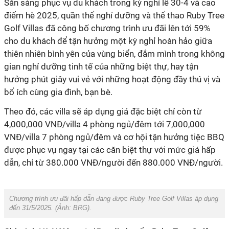
Sẵn sàng phục vụ du khách trong kỳ nghỉ lễ 30-4 và cao
điểm hè 2025, quần thể nghỉ dưỡng và thể thao Ruby Tree
Golf Villas đã công bố chương trình ưu đãi lên tới 59%
cho du khách để tận hưởng một kỳ nghỉ hoàn hảo giữa
thiên nhiên bình yên của vùng biển, đắm mình trong không
gian nghỉ dưỡng tinh tế của những biệt thự, hay tận
hưởng phút giây vui vẻ với những hoạt động đầy thú vị và
bổ ích cùng gia đình, bạn bè.
Theo đó, các villa sẽ áp dụng giá đặc biệt chỉ còn từ
4,000,000 VNĐ/villa 4 phòng ngủ/đêm tới 7,000,000
VNĐ/villa 7 phòng ngủ/đêm
và
cơ hội tận hưởng tiệc BBQ
được phục vụ ngay tại các căn biệt thự với mức giá hấp
dẫn, chỉ từ 380.000 VNĐ/người đến 880.000 VNĐ/người
.
Chương trình ưu đãi hấp dẫn đang được Ruby Tree Golf Villas áp dụng
đến 31/5/2025. (Ảnh: BRG).