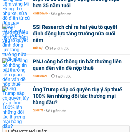
hơn 35 năm tuổi
KINH DOANH
-
3 giờ trước
SSI Research chỉ ra hai yếu tố quyết
định động lực tăng trưởng nửa cuối
năm
THỜI SỰ
-
24 phút trước
PNJ công bố thông tin bất thường liên
quan đến vấn đề nộp thuế
KINH DOANH
-
1 giờ trước
Ông Trump sắp có quyền tùy ý áp thuế
100% lên những đối tác thương mại
hàng đầu?
QUỐC TẾ
-
1 giờ trước