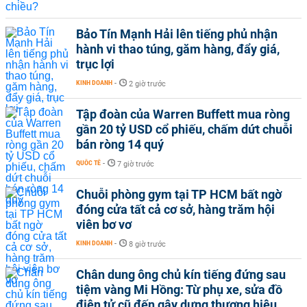
Bảo Tín Mạnh Hải lên tiếng phủ nhận
hành vi thao túng, găm hàng, đẩy giá,
trục lợi
KINH DOANH
-
2 giờ trước
Tập đoàn của Warren Buffett mua ròng
gần 20 tỷ USD cổ phiếu, chấm dứt chuỗi
bán ròng 14 quý
QUỐC TẾ
-
7 giờ trước
Chuỗi phòng gym tại TP HCM bất ngờ
đóng cửa tất cả cơ sở, hàng trăm hội
viên bơ vơ
KINH DOANH
-
8 giờ trước
Chân dung ông chủ kín tiếng đứng sau
tiệm vàng Mi Hồng: Từ phụ xe, sửa đồ
điện tử cũ đến gây dựng thương hiệu