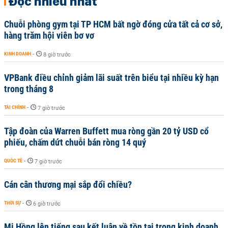
Đọc nhiều nhất
Chuỗi phòng gym tại TP HCM bất ngờ đóng cửa tất cả cơ sở,
hàng trăm hội viên bơ vơ
KINH DOANH
-
8 giờ trước
VPBank điều chỉnh giảm lãi suất trên biểu tại nhiều kỳ hạn
trong tháng 8
TÀI CHÍNH
-
7 giờ trước
Tập đoàn của Warren Buffett mua ròng gần 20 tỷ USD cổ
phiếu, chấm dứt chuỗi bán ròng 14 quý
QUỐC TẾ
-
7 giờ trước
Cán cân thương mại sắp đổi chiều?
THỜI SỰ
-
6 giờ trước
Mi Hồng lên tiếng sau kết luận về tồn tại trong kinh doanh