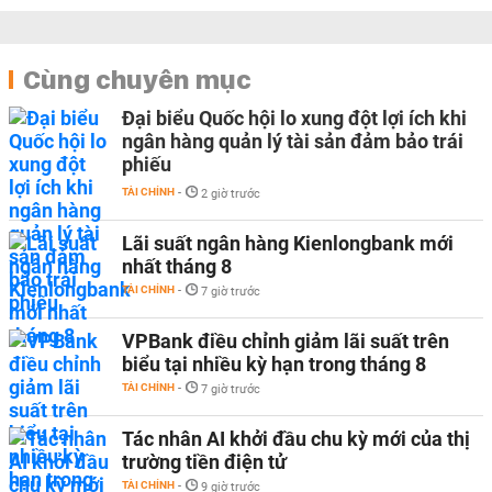
Cùng chuyên mục
Đại biểu Quốc hội lo xung đột lợi ích khi
ngân hàng quản lý tài sản đảm bảo trái
phiếu
TÀI CHÍNH
-
2 giờ trước
Lãi suất ngân hàng Kienlongbank mới
nhất tháng 8
TÀI CHÍNH
-
7 giờ trước
VPBank điều chỉnh giảm lãi suất trên
biểu tại nhiều kỳ hạn trong tháng 8
TÀI CHÍNH
-
7 giờ trước
Tác nhân AI khởi đầu chu kỳ mới của thị
trường tiền điện tử
TÀI CHÍNH
-
9 giờ trước