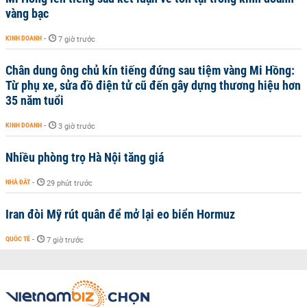
vàng bạc
KINH DOANH
-
7 giờ trước
Chân dung ông chủ kín tiếng đứng sau tiệm vàng Mi Hồng:
Từ phụ xe, sửa đồ điện tử cũ đến gây dựng thương hiệu hơn
35 năm tuổi
KINH DOANH
-
3 giờ trước
Nhiều phòng trọ Hà Nội tăng giá
NHÀ ĐẤT
-
29 phút trước
Iran đòi Mỹ rút quân để mở lại eo biển Hormuz
QUỐC TẾ
-
7 giờ trước