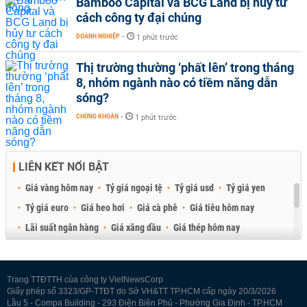
Bamboo Capital và BCG Land bị hủy tư
cách công ty đại chúng
DOANH NGHIỆP
-
1 phút trước
Thị trường thường ‘phất lên’ trong tháng
8, nhóm ngành nào có tiềm năng dẫn
sóng?
CHỨNG KHOÁN
-
1 phút trước
LIÊN KẾT NỔI BẬT
Giá vàng hôm nay
Tỷ giá ngoại tệ
Tỷ giá usd
Tỷ giá yen
Tỷ giá euro
Giá heo hơi
Giá cà phê
Giá tiêu hôm nay
Lãi suất ngân hàng
Giá xăng dầu
Giá thép hôm nay
Giá sầu riêng
Giá thịt heo
Giá gạo
Giá cao su
Best Retail Brokers
Diễn đàn đầu tư Việt Nam 2026
Trang TTĐTTH của công ty VietNewsCorp
Giấy phép số 3323/GP-TTĐT do Sở VH&TT TP.HCM cấp ngày 20/3/2026
Lầu 5 - Compa Building - 293 Điện Biên Phủ - Phường Gia Định - TP.HCM