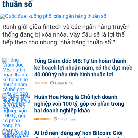
thuần số
Ranh giới giữa fintech và các ngân hàng truyền
thống đang bị xóa nhòa. Vậy đâu sẽ là lợi thế
tiếp theo cho những "nhà băng thuần số"?
Tổng Giám đốc MB: Tự tin hoàn thành
kế hoạch lợi nhuận năm, có thể đạt mốc
40.000 tỷ nếu tình hình thuận lợi
TÀI CHÍNH
-
1 phút trước
Huấn Hoa Hồng là Chủ tịch doanh
nghiệp vốn 100 tỷ, góp cổ phần trong
hai doanh nghiệp khác
KINH DOANH
-
1 phút trước
AI trở nên 'đáng sợ' hơn Bitcoin: Giới