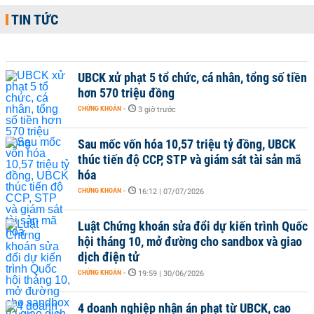
TIN TỨC
UBCK xử phạt 5 tổ chức, cá nhân, tổng số tiền
hơn 570 triệu đồng
CHỨNG KHOÁN
-
3 giờ trước
Sau mốc vốn hóa 10,57 triệu tỷ đồng, UBCK
thúc tiến độ CCP, STP và giám sát tài sản mã
hóa
CHỨNG KHOÁN
-
16:12 | 07/07/2026
Luật Chứng khoán sửa đổi dự kiến trình Quốc
hội tháng 10, mở đường cho sandbox và giao
dịch điện tử
CHỨNG KHOÁN
-
19:59 | 30/06/2026
4 doanh nghiệp nhận án phạt từ UBCK, cao