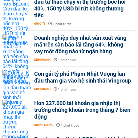
đầu tư tháo chạy vì thị trường bốc hơi
40%, 150 tỷ USD bị rút không thương
tiếc
QUỐC TẾ
-
1 phút trước
Doanh nghiệp duy nhất sản xuất vàng
mã trên sàn báo lãi tăng 64%, không
vay một đồng nào từ ngân hàng
KINH DOANH
-
1 phút trước
Con gái tỷ phú Phạm Nhật Vượng lần
đầu tham gia vào hệ sinh thái Vingroup
KINH DOANH
-
1 phút trước
Hơn 227.000 tài khoản gia nhập thị
trường chứng khoán trong tháng 7 biến
động
CHỨNG KHOÁN
-
1 phút trước