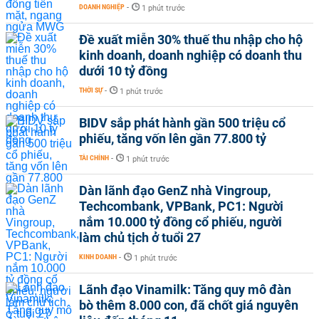
DOANH NGHIỆP
-
1 phút trước
Đề xuất miễn 30% thuế thu nhập cho hộ
kinh doanh, doanh nghiệp có doanh thu
dưới 10 tỷ đồng
THỜI SỰ
-
1 phút trước
BIDV sắp phát hành gần 500 triệu cổ
phiếu, tăng vốn lên gần 77.800 tỷ
TÀI CHÍNH
-
1 phút trước
Dàn lãnh đạo GenZ nhà Vingroup,
Techcombank, VPBank, PC1: Người
nắm 10.000 tỷ đồng cổ phiếu, người
làm chủ tịch ở tuổi 27
KINH DOANH
-
1 phút trước
Lãnh đạo Vinamilk: Tăng quy mô đàn
bò thêm 8.000 con, đã chốt giá nguyên