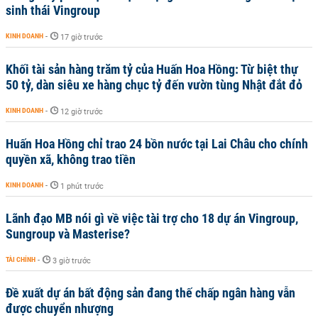
sinh thái Vingroup
KINH DOANH
-
17 giờ trước
Khối tài sản hàng trăm tỷ của Huấn Hoa Hồng: Từ biệt thự
50 tỷ, dàn siêu xe hàng chục tỷ đến vườn tùng Nhật đắt đỏ
KINH DOANH
-
12 giờ trước
Huấn Hoa Hồng chỉ trao 24 bồn nước tại Lai Châu cho chính
quyền xã, không trao tiền
KINH DOANH
-
1 phút trước
Lãnh đạo MB nói gì về việc tài trợ cho 18 dự án Vingroup,
Sungroup và Masterise?
TÀI CHÍNH
-
3 giờ trước
Đề xuất dự án bất động sản đang thế chấp ngân hàng vẫn
được chuyển nhượng