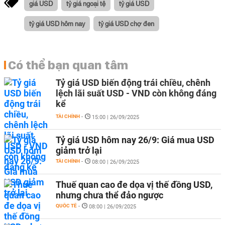
giá USD
tỷ giá ngoại tệ
tỷ giá USD
tỷ giá USD hôm nay
tỷ giá USD chợ đen
Có thể bạn quan tâm
Tỷ giá USD biến động trái chiều, chênh
lệch lãi suất USD - VND còn không đáng
kể
TÀI CHÍNH
-
15:00 | 26/09/2025
Tỷ giá USD hôm nay 26/9: Giá mua USD
giảm trở lại
TÀI CHÍNH
-
08:00 | 26/09/2025
Thuế quan cao đe dọa vị thế đồng USD,
nhưng chưa thể đảo ngược
QUỐC TẾ
-
08:00 | 26/09/2025