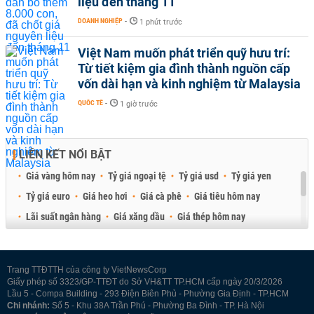
liệu đến tháng 11
DOANH NGHIỆP
-
1 phút trước
Việt Nam muốn phát triển quỹ hưu trí:
Từ tiết kiệm gia đình thành nguồn cấp
vốn dài hạn và kinh nghiệm từ Malaysia
QUỐC TẾ
-
1 giờ trước
LIÊN KẾT NỔI BẬT
Giá vàng hôm nay
Tỷ giá ngoại tệ
Tỷ giá usd
Tỷ giá yen
Tỷ giá euro
Giá heo hơi
Giá cà phê
Giá tiêu hôm nay
Lãi suất ngân hàng
Giá xăng dầu
Giá thép hôm nay
Giá sầu riêng
Giá thịt heo
Giá gạo
Giá cao su
Best Retail Brokers
Diễn đàn đầu tư Việt Nam 2026
Trang TTĐTTH của công ty VietNewsCorp
Giấy phép số 3323/GP-TTĐT do Sở VH&TT TP.HCM cấp ngày 20/3/2026
Lầu 5 - Compa Building - 293 Điện Biên Phủ - Phường Gia Định - TP.HCM
Chi nhánh:
Số 5 - Khu 38A Trần Phú - Phường Ba Đình - TP. Hà Nội