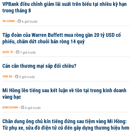
VPBank điều chỉnh giảm lãi suất trên biểu tại nhiều kỳ hạn
trong tháng 8
TÀI CHÍNH
-
6 giờ trước
Tập đoàn của Warren Buffett mua ròng gần 20 tỷ USD cổ
phiếu, chấm dứt chuỗi bán ròng 14 quý
QUỐC TẾ
-
7 giờ trước
Cán cân thương mại sắp đổi chiều?
THỜI SỰ
-
5 giờ trước
Mi Hồng lên tiếng sau kết luận về tồn tại trong kinh doanh
vàng bạc
KINH DOANH
-
6 giờ trước
Chân dung ông chủ kín tiếng đứng sau tiệm vàng Mi Hồng:
Từ phụ xe, sửa đồ điện tử cũ đến gây dựng thương hiệu hơn