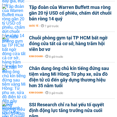
Tập đoàn của Warren Buffett mua ròng
gần 20 tỷ USD cổ phiếu, chấm dứt chuỗi
bán ròng 14 quý
QUỐC TẾ
-
7 giờ trước
Chuỗi phòng gym tại TP HCM bất ngờ
đóng cửa tất cả cơ sở, hàng trăm hội
viên bơ vơ
KINH DOANH
-
8 giờ trước
Chân dung ông chủ kín tiếng đứng sau
tiệm vàng Mi Hồng: Từ phụ xe, sửa đồ
điện tử cũ đến gây dựng thương hiệu
hơn 35 năm tuổi
KINH DOANH
-
3 giờ trước
SSI Research chỉ ra hai yếu tố quyết
định động lực tăng trưởng nửa cuối
năm