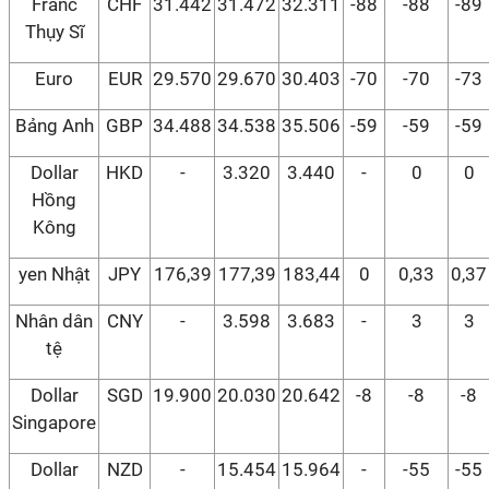
Franc
CHF
31.442
31.472
32.311
-88
-88
-89
Thụy Sĩ
Euro
EUR
29.570
29.670
30.403
-70
-70
-73
Bảng Anh
GBP
34.488
34.538
35.506
-59
-59
-59
Dollar
HKD
-
3.320
3.440
-
0
0
Hồng
Kông
yen Nhật
JPY
176,39
177,39
183,44
0
0,33
0,37
Nhân dân
CNY
-
3.598
3.683
-
3
3
tệ
Dollar
SGD
19.900
20.030
20.642
-8
-8
-8
Singapore
Dollar
NZD
-
15.454
15.964
-
-55
-55