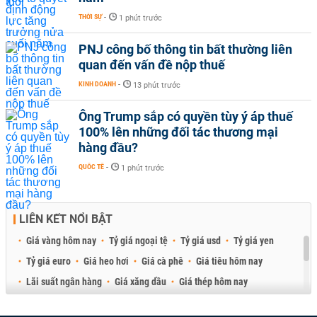
THỜI SỰ
-
1 phút trước
PNJ công bố thông tin bất thường liên
quan đến vấn đề nộp thuế
KINH DOANH
-
13 phút trước
Ông Trump sắp có quyền tùy ý áp thuế
100% lên những đối tác thương mại
hàng đầu?
QUỐC TẾ
-
1 phút trước
LIÊN KẾT NỔI BẬT
Giá vàng hôm nay
Tỷ giá ngoại tệ
Tỷ giá usd
Tỷ giá yen
Tỷ giá euro
Giá heo hơi
Giá cà phê
Giá tiêu hôm nay
Lãi suất ngân hàng
Giá xăng dầu
Giá thép hôm nay
Giá sầu riêng
Giá thịt heo
Giá gạo
Giá cao su