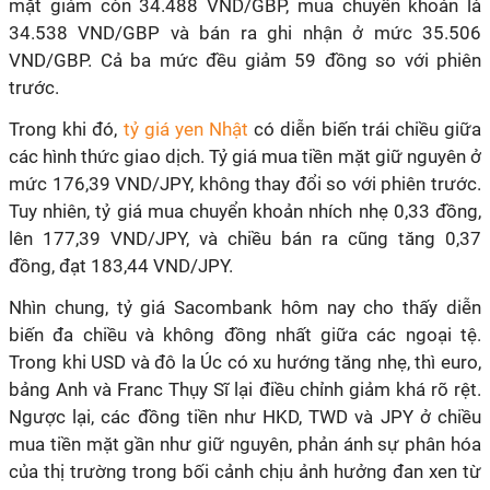
mặt giảm còn 34.488 VND/GBP, mua chuyển khoản là
34.538 VND/GBP và bán ra ghi nhận ở mức 35.506
VND/GBP. Cả ba mức đều giảm 59 đồng so với phiên
trước.
Trong khi đó,
tỷ giá yen Nhật
có diễn biến trái chiều giữa
các hình thức giao dịch. Tỷ giá mua tiền mặt giữ nguyên ở
mức 176,39 VND/JPY, không thay đổi so với phiên trước.
Tuy nhiên, tỷ giá mua chuyển khoản nhích nhẹ 0,33 đồng,
lên 177,39 VND/JPY, và chiều bán ra cũng tăng 0,37
đồng, đạt 183,44 VND/JPY.
Nhìn chung, tỷ giá Sacombank hôm nay cho thấy diễn
biến đa chiều và không đồng nhất giữa các ngoại tệ.
Trong khi USD và đô la Úc có xu hướng tăng nhẹ, thì euro,
bảng Anh và Franc Thụy Sĩ lại điều chỉnh giảm khá rõ rệt.
Ngược lại, các đồng tiền như HKD, TWD và JPY ở chiều
mua tiền mặt gần như giữ nguyên, phản ánh sự phân hóa
của thị trường trong bối cảnh chịu ảnh hưởng đan xen từ