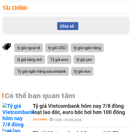
TÀI CHÍNH
Chia sẻ
tỷ giá ngoại tệ
tỷ giá USD
tỷ giá ngân hàng
tỷ giá bảng anh
Tỷ giá euro
tỷ giá yen
Tỷ giá ngân hàng sacombank
tỷ giá won
Có thể bạn quan tâm
Tỷ giá Vietcombank hôm nay 7/8 đồng
loạt lao dốc, euro bốc hơi hơn 100 đồng
TÀI CHÍNH
-
10:00 | 07/08/2026