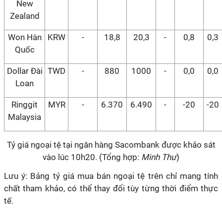
New
Zealand
Won Hàn
KRW
-
18,8
20,3
-
0,8
0,3
Quốc
Dollar Đài
TWD
-
880
1000
-
0,0
0,0
Loan
Ringgit
MYR
-
6.370
6.490
-
-20
-20
Malaysia
Tỷ giá ngoại tệ tại ngân hàng Sacombank được khảo sát
vào lúc 10h20. (Tổng hợp:
Minh Thư
)
Lưu ý: Bảng tỷ giá mua bán ngoại tệ trên chỉ mang tính
chất tham khảo, có thể thay đổi tùy từng thời điểm thực
tế.