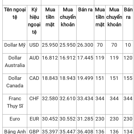
Tên ngoại
Ký
Mua
Mua
Bán ra
Mua
Mua
Bán
tệ
hiệu
tiền
chuyển
tiền
chuyển
ra
ngoại
mặt
khoản
mặt
khoản
tệ
Dollar Mỹ
USD
25.950
25.950
26.300
70
70
10
Dollar
AUD
16.812
16.912
17.445
119
119
120
Australia
Dollar
CAD
18.843
18.943
19.499
151
151
155
Canada
Franc
CHF
32.580
32.610
33.434
344
344
344
Thụy Sĩ
Euro
EUR
30.452
30.552
31.285
230
230
230
Bảng Anh
GBP
35.397
35.447
36.408
136
136
134