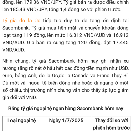
đồng, lên 179,36 VND/JPY. Tỷ giá bán ra được điều chỉnh
lên 185,43 VND/JPY, tăng 1,4 đồng so với phiên trước.
Tỷ giá đô la Úc
tiếp tục duy trì đà tăng ổn định tại
Sacombank. Tỷ giá mua tiền mặt và chuyển khoản đồng
loạt tăng 119 đồng, lên mức 16.812 VND/AUD và 16.912
VND/AUD. Giá bán ra cũng tăng 120 đồng, đạt 17.445
VND/AUD.
Nhìn chung, tỷ giá Sacombank hôm nay ghi nhận xu
hướng tăng rõ nét ở hầu hết các đồng tiền mạnh như USD,
euro, bảng Anh, đô la Úc,đô la Canada và Franc Thụy Sĩ.
Dù một vài ngoại tệ biến động nhẹ hoặc đi ngang ở một
số chiều, thị trường nhìn chung vẫn cho thấy áp lực giảm
giá đối với VND.
Bảng tỷ giá ngoại tệ ngân hàng Sacombank hôm nay
Loại ngoại tệ
Ngày 1/7/2025
Thay đổi so với
phiên hôm trước