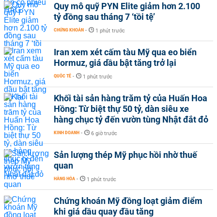
Quy mô quỹ PYN Elite giảm hơn 2.100
tỷ đồng sau tháng 7 ‘tồi tệ’
CHỨNG KHOÁN
-
1 phút trước
Iran xem xét cấm tàu Mỹ qua eo biển
Hormuz, giá dầu bật tăng trở lại
QUỐC TẾ
-
1 phút trước
Khối tài sản hàng trăm tỷ của Huấn Hoa
Hồng: Từ biệt thự 50 tỷ, dàn siêu xe
hàng chục tỷ đến vườn tùng Nhật đắt đỏ
KINH DOANH
-
6 giờ trước
Sản lượng thép Mỹ phục hồi nhờ thuế
quan
HÀNG HÓA
-
1 phút trước
Chứng khoán Mỹ đồng loạt giảm điểm
khi giá dầu quay đầu tăng