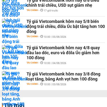
Tỷ giá Vietcombank hôm nay 6/8 điều
chỉnh trái chiều, USD sụt giảm nhẹ
TÀI CHÍNH
-
17 giờ trước
Tỷ giá Vietcombank hôm nay 5/8 biến
động trái chiều, đôla Úc bật tăng hơn 100
đồng
TÀI CHÍNH
-
10:00 | 05/08/2026
Tỷ giá Vietcombank hôm nay 4/8 quay
đầu lao dốc, euro và đôla Úc giảm hơn
100 đồng
TÀI CHÍNH
-
10:00 | 04/08/2026
Tỷ giá Vietcombank hôm nay 3/8 đồng
loạt tăng, bảng Anh vọt hơn 100 đồng
TÀI CHÍNH
-
10:00 | 03/08/2026
Tin mới