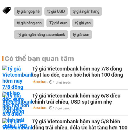
tỷ giá ngoại tệ
tỷ giá USD
tỷ giá ngân hàng
tỷ giá bảng anh
Tỷ giá euro
tỷ giá yen
Tỷ giá ngân hàng sacombank
tỷ giá won
Có thể bạn quan tâm
Tỷ giá Vietcombank hôm nay 7/8 đồng
loạt lao dốc, euro bốc hơi hơn 100 đồng
TÀI CHÍNH
-
1 phút trước
Tỷ giá Vietcombank hôm nay 6/8 điều
chỉnh trái chiều, USD sụt giảm nhẹ
TÀI CHÍNH
-
17 giờ trước
Tỷ giá Vietcombank hôm nay 5/8 biến
động trái chiều, đôla Úc bật tăng hơn 100