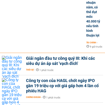
nhuận
năm, có
thể đạt
mốc
40.000 tỷ
nếu tình
hình
thuận lợi
TÀI CHÍNH
-
9 giờ trước
Giải ngân đầu tư công quý III: Khi các
siêu dự án áp sát 'vạch đích'
THỜI SỰ
-
1 phút trước
Công ty con của HAGL chốt ngày IPO
gần 19 triệu cp với giá gấp hơn 4 lần cổ
phiếu HAG
CHỨNG KHOÁN
-
1 phút trước