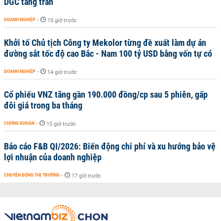
DGC tăng trần
DOANH NGHIỆP
-
15 giờ trước
Khởi tố Chủ tịch Công ty Mekolor từng đề xuất làm dự án
đường sắt tốc độ cao Bắc - Nam 100 tỷ USD bằng vốn tự có
DOANH NGHIỆP
-
14 giờ trước
Cổ phiếu VNZ tăng gần 190.000 đồng/cp sau 5 phiên, gấp
đôi giá trong ba tháng
CHỨNG KHOÁN
-
15 giờ trước
Báo cáo F&B QI/2026: Biến động chi phí và xu hướng bảo vệ
lợi nhuận của doanh nghiệp
CHUYỂN ĐỘNG THỊ TRƯỜNG
-
17 giờ trước