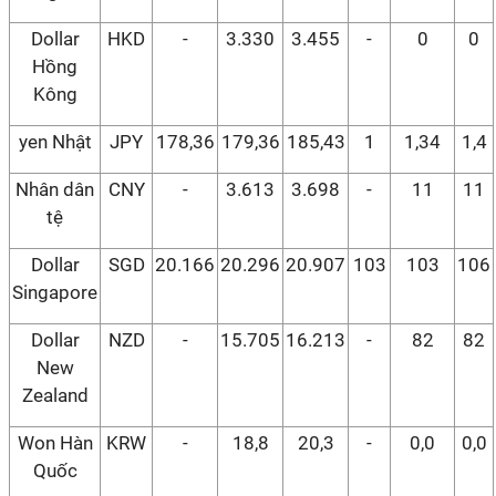
Dollar
HKD
-
3.330
3.455
-
0
0
Hồng
Kông
yen Nhật
JPY
178,36
179,36
185,43
1
1,34
1,4
Nhân dân
CNY
-
3.613
3.698
-
11
11
tệ
Dollar
SGD
20.166
20.296
20.907
103
103
106
Singapore
Dollar
NZD
-
15.705
16.213
-
82
82
New
Zealand
Won Hàn
KRW
-
18,8
20,3
-
0,0
0,0
Quốc