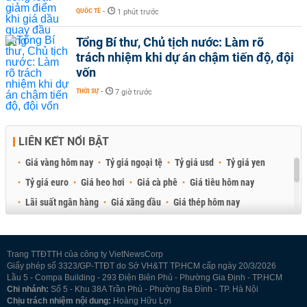
QUỐC TẾ
-
1 phút trước
Tổng Bí thư, Chủ tịch nước: Làm rõ
trách nhiệm khi dự án chậm tiến độ, đội
vốn
THỜI SỰ
-
7 giờ trước
LIÊN KẾT NỔI BẬT
Giá vàng hôm nay
Tỷ giá ngoại tệ
Tỷ giá usd
Tỷ giá yen
Tỷ giá euro
Giá heo hơi
Giá cà phê
Giá tiêu hôm nay
Lãi suất ngân hàng
Giá xăng dầu
Giá thép hôm nay
Giá sầu riêng
Giá thịt heo
Giá gạo
Giá cao su
Best Retail Brokers
Diễn đàn đầu tư Việt Nam 2026
Trang TTĐTTH của công ty VietNewsCorp
Giấy phép số 3323/GP-TTĐT do Sở VH&TT TP.HCM cấp ngày 20/3/2026
Lầu 5 - Compa Building - 293 Điện Biên Phủ - Phường Gia Định - TP.HCM
Chi nhánh:
Số 5 - Khu 38A Trần Phú - Phường Ba Đình - TP. Hà Nội
Chịu trách nhiệm nội dung:
Hoàng Hữu Lợi