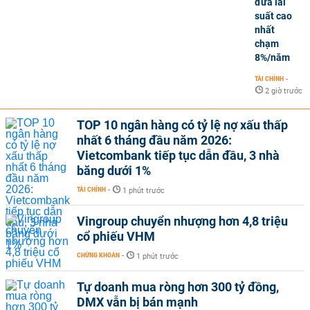
đưa lãi
suất cao
nhất
chạm
8%/năm
TÀI CHÍNH
-
2 giờ trước
TOP 10 ngân hàng có tỷ lệ nợ xấu thấp
nhất 6 tháng đầu năm 2026:
Vietcombank tiếp tục dẫn đầu, 3 nhà
băng dưới 1%
TÀI CHÍNH
-
1 phút trước
Vingroup chuyển nhượng hơn 4,8 triệu
cổ phiếu VHM
CHỨNG KHOÁN
-
1 phút trước
Tự doanh mua ròng hơn 300 tỷ đồng,
DMX vẫn bị bán mạnh