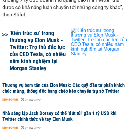
khoảng 7 tỷ USD doanh thu quảng cáo mà Twitter thu
được có khả năng luân chuyển tới những công ty khác”,
theo Stifel.
'Kiến trúc sư' trong
thương vụ Elon Musk -
Twitter: Trợ thủ đắc lực
của CEO Tesla, có nhiều
năm kinh nghiệm tại
Morgan Stanley
Thương vụ bom tấn của Elon Musk: Các quỹ đầu tư phấn khích
chúc mừng, thống đốc bang chèo kéo chuyển trụ sở Twitter
KINH DOANH
-
26-04-2022
Nhà sáng lập Jack Dorsey có thể 'đút túi' gần 1 tỷ USD khi
Twitter chính thức về tay Elon Musk
KINH DOANH
-
26-04-2022