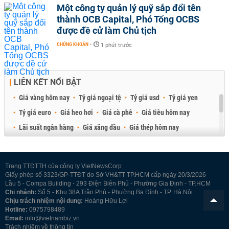
Một công ty quản lý quỹ sắp đổi tên
thành OCB Capital, Phó Tổng OCBS
được đề cử làm Chủ tịch
CHỨNG KHOÁN
-
1 phút trước
LIÊN KẾT NỔI BẬT
Giá vàng hôm nay
Tỷ giá ngoại tệ
Tỷ giá usd
Tỷ giá yen
Tỷ giá euro
Giá heo hơi
Giá cà phê
Giá tiêu hôm nay
Lãi suất ngân hàng
Giá xăng dầu
Giá thép hôm nay
Giá sầu riêng
Giá thịt heo
Giá gạo
Giá cao su
Best Retail Brokers
Diễn đàn đầu tư Việt Nam 2026
Trang TTĐTTH của công ty VietNewsCorp
Giấy phép số 3323/GP-TTĐT do Sở VH&TT TP.HCM cấp ngày 20/3/2026
Lầu 5 - Compa Building - 293 Điện Biên Phủ - Phường Gia Định - TP.HCM
Chi nhánh:
Số 5 - Khu 38A Trần Phú - Phường Ba Đình - TP. Hà Nội
Chịu trách nhiệm nội dung:
Hoàng Hữu Lợi
Hotline:
0975798489
Email:
info@vietnambiz.vn
Trách nhiệm về thông tin