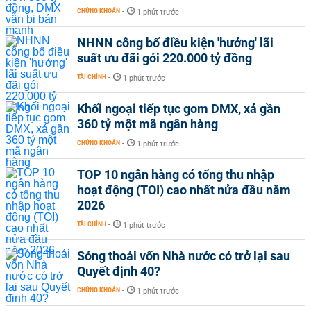
CHỨNG KHOÁN
-
1 phút trước
NHNN công bố điều kiện 'hưởng' lãi
suất ưu đãi gói 220.000 tỷ đồng
TÀI CHÍNH
-
1 phút trước
Khối ngoại tiếp tục gom DMX, xả gần
360 tỷ một mã ngân hàng
CHỨNG KHOÁN
-
1 phút trước
TOP 10 ngân hàng có tổng thu nhập
hoạt động (TOI) cao nhất nửa đầu năm
2026
TÀI CHÍNH
-
1 phút trước
Sóng thoái vốn Nhà nước có trở lại sau
Quyết định 40?
CHỨNG KHOÁN
-
1 phút trước