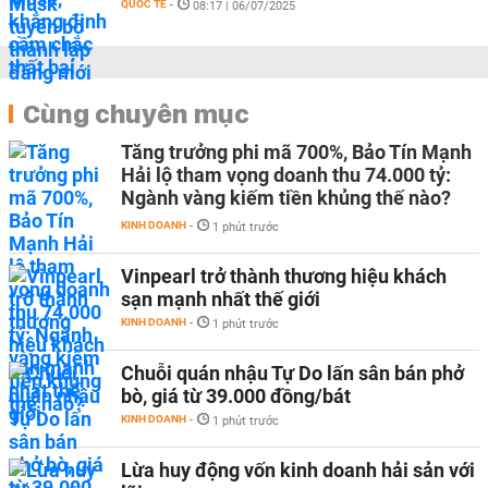
QUỐC TẾ
-
08:17 | 06/07/2025
Cùng chuyên mục
Tăng trưởng phi mã 700%, Bảo Tín Mạnh
Hải lộ tham vọng doanh thu 74.000 tỷ:
Ngành vàng kiếm tiền khủng thế nào?
KINH DOANH
-
1 phút trước
Vinpearl trở thành thương hiệu khách
sạn mạnh nhất thế giới
KINH DOANH
-
1 phút trước
Chuỗi quán nhậu Tự Do lấn sân bán phở
bò, giá từ 39.000 đồng/bát
KINH DOANH
-
1 phút trước
Lừa huy động vốn kinh doanh hải sản với