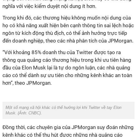
nghĩa với việc kiểm duyệt nội dung ít hơn.
Trong khi đó, các thương hiệu không muốn nội dung của
họ có khả năng xuất hiện bên cạnh thông tin sai lệch hoặc
ngôn từ kích động thù địch, có thể ảnh hưởng trực tiếp
đến doanh nghiệp, theo các nhà phân tích của JPMorgan.
“Với khoảng 85% doanh thu của Twitter được tạo ra
thông qua quảng cáo thương hiệu trong khi ưu tiên hàng
đầu của Elon Musk lại là tự do ngôn luận, các nhà quảng
cáo có thể dành sự ưu tiên cho những kênh khác an toàn
hơn”, theo JPMorgan.
Một số mạng xã hội khác có thể hưởng lợi khi Twitter về tay Elon
Musk. (Ảnh:
CNBC
).
Đồng thời, các chuyên gia của JPMorgan suy đoán những
kênh khác có thể thu hút được những nhà quảng cáo