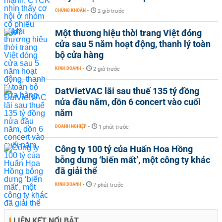
CHỨNG KHOÁN
-
2 giờ trước
Một thương hiệu thời trang Việt đóng
cửa sau 5 năm hoạt động, thanh lý toàn
bộ cửa hàng
KINH DOANH
-
2 giờ trước
DatVietVAC lãi sau thuế 135 tỷ đồng
nửa đầu năm, dồn 6 concert vào cuối
năm
DOANH NGHIỆP
-
1 phút trước
Công ty 100 tỷ của Huấn Hoa Hồng
bỗng dưng ‘biến mất’, một công ty khác
đã giải thể
KINH DOANH
-
7 phút trước
LIÊN KẾT NỔI BẬT