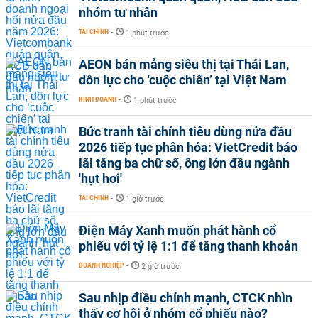
nhóm tư nhân
TÀI CHÍNH
-
1 phút trước
AEON bán mảng siêu thị tại Thái Lan,
dồn lực cho ‘cuộc chiến’ tại Việt Nam
KINH DOANH
-
1 phút trước
Bức tranh tài chính tiêu dùng nửa đầu
2026 tiếp tục phân hóa: VietCredit báo
lãi tăng ba chữ số, ông lớn đầu ngành
'hụt hơi'
TÀI CHÍNH
-
1 giờ trước
Điện Máy Xanh muốn phát hành cổ
phiếu với tỷ lệ 1:1 để tăng thanh khoản
DOANH NGHIỆP
-
2 giờ trước
Sau nhịp điều chỉnh mạnh, CTCK nhìn
thấy cơ hội ở nhóm cổ phiếu nào?