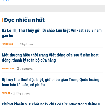
Đọc nhiều nhất
Bà Lê Thị Thu Thủy gửi lời chào tạm biệt VinFast sau 9 năm
gắn bó
KINH DOANH
-
15 giờ trước
Một thương hiệu thời trang Việt đóng cửa sau 5 năm hoạt
động, thanh lý toàn bộ cửa hàng
KINH DOANH
-
2 giờ trước
Bị truy thu thuế đặc biệt, giới siêu giàu Trung Quốc hoảng
loạn bán tài sản, cổ phiếu
QUỐC TẾ
-
17 giờ trước
Chứng khoán VIX chốt ngày chia cổ tức ngay trong tháng 8