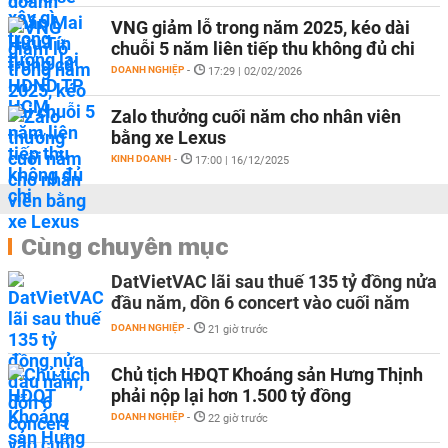
VNG giảm lỗ trong năm 2025, kéo dài
chuỗi 5 năm liên tiếp thu không đủ chi
DOANH NGHIỆP
-
17:29 | 02/02/2026
Zalo thưởng cuối năm cho nhân viên
bằng xe Lexus
KINH DOANH
-
17:00 | 16/12/2025
Cùng chuyên mục
DatVietVAC lãi sau thuế 135 tỷ đồng nửa
đầu năm, dồn 6 concert vào cuối năm
DOANH NGHIỆP
-
21 giờ trước
Chủ tịch HĐQT Khoáng sản Hưng Thịnh
phải nộp lại hơn 1.500 tỷ đồng
DOANH NGHIỆP
-
22 giờ trước