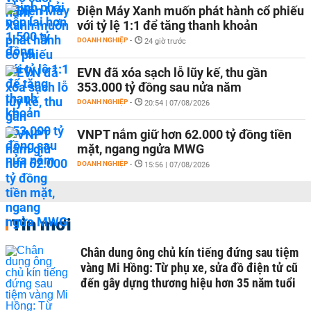
Điện Máy Xanh muốn phát hành cổ phiếu
với tỷ lệ 1:1 để tăng thanh khoản
DOANH NGHIỆP
-
24 giờ trước
EVN đã xóa sạch lỗ lũy kế, thu gần
353.000 tỷ đồng sau nửa năm
DOANH NGHIỆP
-
20:54 | 07/08/2026
VNPT nắm giữ hơn 62.000 tỷ đồng tiền
mặt, ngang ngửa MWG
DOANH NGHIỆP
-
15:56 | 07/08/2026
Tin mới
Chân dung ông chủ kín tiếng đứng sau tiệm
vàng Mi Hồng: Từ phụ xe, sửa đồ điện tử cũ
đến gây dựng thương hiệu hơn 35 năm tuổi