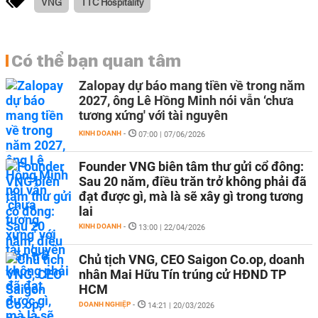
VNG
TTC Hospitality
Có thể bạn quan tâm
Zalopay dự báo mang tiền về trong năm
2027, ông Lê Hồng Minh nói vẫn ‘chưa
tương xứng' với tài nguyên
KINH DOANH
-
07:00 | 07/06/2026
Founder VNG biên tâm thư gửi cổ đông:
Sau 20 năm, điều trăn trở không phải đã
đạt được gì, mà là sẽ xây gì trong tương
lai
KINH DOANH
-
13:00 | 22/04/2026
Chủ tịch VNG, CEO Saigon Co.op, doanh
nhân Mai Hữu Tín trúng cử HĐND TP
HCM
DOANH NGHIỆP
-
14:21 | 20/03/2026