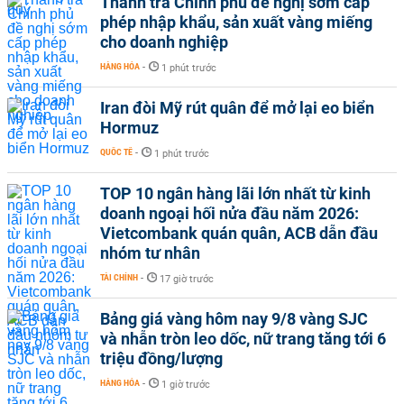
Thanh tra Chính phủ đề nghị sớm cấp
phép nhập khẩu, sản xuất vàng miếng
cho doanh nghiệp
HÀNG HÓA
-
1 phút trước
Iran đòi Mỹ rút quân để mở lại eo biển
Hormuz
QUỐC TẾ
-
1 phút trước
TOP 10 ngân hàng lãi lớn nhất từ kinh
doanh ngoại hối nửa đầu năm 2026:
Vietcombank quán quân, ACB dẫn đầu
nhóm tư nhân
TÀI CHÍNH
-
17 giờ trước
Bảng giá vàng hôm nay 9/8 vàng SJC
và nhẫn tròn leo dốc, nữ trang tăng tới 6
triệu đồng/lượng
HÀNG HÓA
-
1 giờ trước