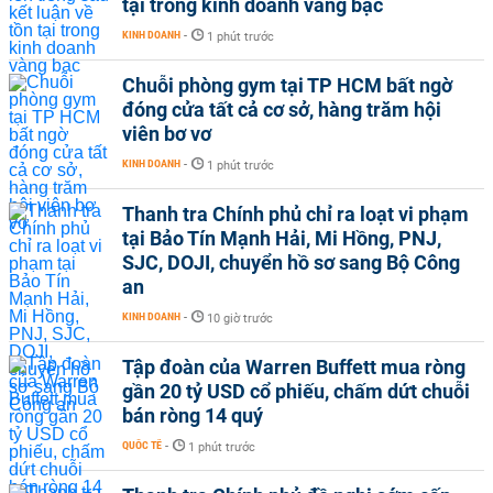
tại trong kinh doanh vàng bạc
KINH DOANH
-
1 phút trước
Chuỗi phòng gym tại TP HCM bất ngờ
đóng cửa tất cả cơ sở, hàng trăm hội
viên bơ vơ
KINH DOANH
-
1 phút trước
Thanh tra Chính phủ chỉ ra loạt vi phạm
tại Bảo Tín Mạnh Hải, Mi Hồng, PNJ,
SJC, DOJI, chuyển hồ sơ sang Bộ Công
an
KINH DOANH
-
10 giờ trước
Tập đoàn của Warren Buffett mua ròng
gần 20 tỷ USD cổ phiếu, chấm dứt chuỗi
bán ròng 14 quý
QUỐC TẾ
-
1 phút trước