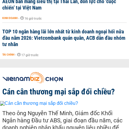
AEON bán mảng siêu thị tại Thái Lan, dồn lực cho ‘cuộc
chiến’ tại Việt Nam
KINH DOANH
-
16 giờ trước
TOP 10 ngân hàng lãi lớn nhất từ kinh doanh ngoại hối nửa
đầu năm 2026: Vietcombank quán quân, ACB dẫn đầu nhóm
tư nhân
TÀI CHÍNH
-
17 giờ trước
Cán cân thương mại sắp đổi chiều?
Theo ông Nguyễn Thế Minh, Giám đốc Khối
Ngân hàng Đầu tư ABS, giai đoạn đầu năm, các
doanh nghiệp nhập khẩu nguyên liệu nhiều để