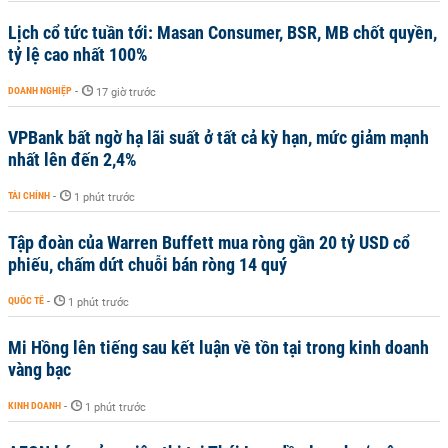
Lịch cổ tức tuần tới: Masan Consumer, BSR, MB chốt quyền,
tỷ lệ cao nhất 100%
DOANH NGHIỆP
-
17 giờ trước
VPBank bất ngờ hạ lãi suất ở tất cả kỳ hạn, mức giảm mạnh
nhất lên đến 2,4%
TÀI CHÍNH
-
1 phút trước
Tập đoàn của Warren Buffett mua ròng gần 20 tỷ USD cổ
phiếu, chấm dứt chuỗi bán ròng 14 quý
QUỐC TẾ
-
1 phút trước
Mi Hồng lên tiếng sau kết luận về tồn tại trong kinh doanh
vàng bạc
KINH DOANH
-
1 phút trước