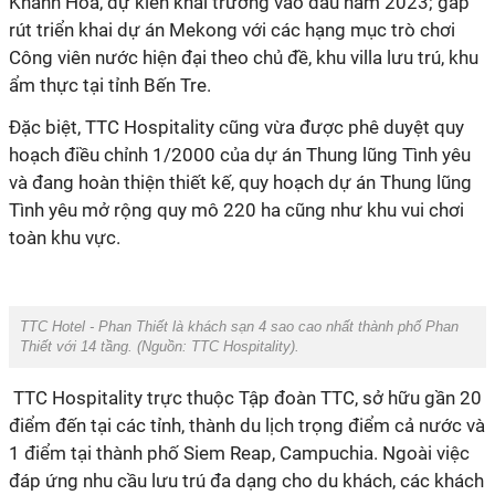
Khánh Hòa, dự kiến khai trương vào đầu năm 2023; gấp
rút triển khai dự án Mekong với các hạng mục trò chơi
Công viên nước hiện đại theo chủ đề, khu villa lưu trú, khu
ẩm thực tại tỉnh Bến Tre.
Đặc biệt, TTC Hospitality cũng vừa được phê duyệt quy
hoạch điều chỉnh 1/2000 của dự án Thung lũng Tình yêu
và đang hoàn thiện thiết kế, quy hoạch dự án Thung lũng
Tình yêu mở rộng quy mô 220 ha cũng như khu vui chơi
toàn khu vực.
TTC Hotel - Phan Thiết là khách sạn 4 sao cao nhất thành phố Phan
Thiết với 14 tầng. (Nguồn:
TTC Hospitality
).
TTC Hospitality trực thuộc Tập đoàn TTC, sở hữu gần 20
điểm đến tại các tỉnh, thành du lịch trọng điểm cả nước và
1 điểm tại thành phố Siem Reap, Campuchia. Ngoài việc
đáp ứng nhu cầu lưu trú đa dạng cho du khách, các khách