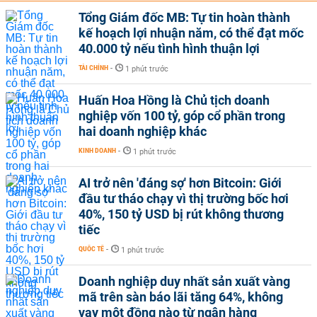
Tổng Giám đốc MB: Tự tin hoàn thành
kế hoạch lợi nhuận năm, có thể đạt mốc
40.000 tỷ nếu tình hình thuận lợi
TÀI CHÍNH
-
1 phút trước
Huấn Hoa Hồng là Chủ tịch doanh
nghiệp vốn 100 tỷ, góp cổ phần trong
hai doanh nghiệp khác
KINH DOANH
-
1 phút trước
AI trở nên 'đáng sợ' hơn Bitcoin: Giới
đầu tư tháo chạy vì thị trường bốc hơi
40%, 150 tỷ USD bị rút không thương
tiếc
QUỐC TẾ
-
1 phút trước
Doanh nghiệp duy nhất sản xuất vàng
mã trên sàn báo lãi tăng 64%, không
vay một đồng nào từ ngân hàng