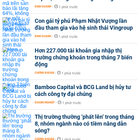
KINH DOANH
-
1 phút trước
Con gái tỷ phú Phạm Nhật Vượng lần
đầu tham gia vào hệ sinh thái Vingroup
KINH DOANH
-
1 phút trước
Hơn 227.000 tài khoản gia nhập thị
trường chứng khoán trong tháng 7 biến
động
CHỨNG KHOÁN
-
1 phút trước
Bamboo Capital và BCG Land bị hủy tư
cách công ty đại chúng
DOANH NGHIỆP
-
1 phút trước
Thị trường thường ‘phất lên’ trong tháng
8, nhóm ngành nào có tiềm năng dẫn
sóng?
CHỨNG KHOÁN
-
1 phút trước