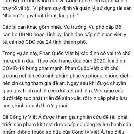
Cựu Bộ trưởng Khoa học và Công nghệ Chu Ngọc Anh bị
truy tố về tội "Vi phạm quy định về quản lý, sử dụng tài sản
Nhà nước gây thất thoát, lãng phí".
Các bị can khác gồm nhiều Vụ trưởng, Vụ phó cấp Bộ;
cán bộ UBND hoặc Tỉnh ủy; lãnh đạo cấp sở, nhân viên y
tế, cán bộ CDC của 24 tỉnh, thành phố.
Trong vụ án này, Phan Quốc Việt bị xác định có vai trò chủ
mưu, cầm đầu. Theo cáo trạng, đầu năm 2020, khi dịch
COVID-19 bùng phát mạnh, Phan Quốc Việt biết chủ
trương nghiên cứu sinh phẩm phục vụ phòng, chống dịch
nên xin cùng tham gia đề án. Ngay sau khi được chuyển
giao quy trình nghiên cứu kit xét nghiệm, Việt giao cấp
dưới tiếp tục phát triển để sản xuất, rồi xin cấp phép lưu
hành, kinh doanh thương mại.
Để Công ty Việt Á được tham gia nghiên cứu đề tài, phát
triển sản phẩm kit test được cấp số đăng ký lưu hành sản
phẩm không thuộc sở hữu của Công ty Việt Á, tạo điều