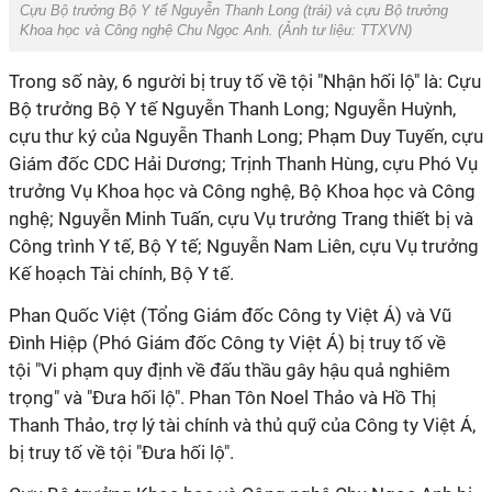
Cựu Bộ trưởng Bộ Y tế Nguyễn Thanh Long (trái) và cựu Bộ trưởng
Khoa học và Công nghệ Chu Ngọc Anh. (Ảnh tư liệu: TTXVN)
Trong số này, 6 người bị truy tố về tội "Nhận hối lộ" là: Cựu
Bộ trưởng Bộ Y tế Nguyễn Thanh Long; Nguyễn Huỳnh,
cựu thư ký của Nguyễn Thanh Long; Phạm Duy Tuyến, cựu
Giám đốc CDC Hải Dương; Trịnh Thanh Hùng, cựu Phó Vụ
trưởng Vụ Khoa học và Công nghệ, Bộ Khoa học và Công
nghệ; Nguyễn Minh Tuấn, cựu Vụ trưởng Trang thiết bị và
Công trình Y tế, Bộ Y tế; Nguyễn Nam Liên, cựu Vụ trưởng
Kế hoạch Tài chính, Bộ Y tế.
Phan Quốc Việt (Tổng Giám đốc Công ty Việt Á) và Vũ
Đình Hiệp (Phó Giám đốc Công ty Việt Á) bị truy tố về
tội "Vi phạm quy định về đấu thầu gây hậu quả nghiêm
trọng" và "Đưa hối lộ". Phan Tôn Noel Thảo và Hồ Thị
Thanh Thảo, trợ lý tài chính và thủ quỹ của Công ty Việt Á,
bị truy tố về tội "Đưa hối lộ".