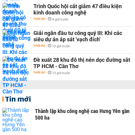
Trình Quốc hội cắt giảm 47 điều kiện
kinh doanh công nghệ
THỜI SỰ
-
9 giờ trước
Giải ngân đầu tư công quý III: Khi các
siêu dự án áp sát 'vạch đích'
THỜI SỰ
-
13 giờ trước
Đề xuất 28 khu đô thị nén dọc đường sắt
TP HCM - Cần Thơ
THỜI SỰ
-
13 giờ trước
Tin mới
Thành lập khu công nghệ cao Hưng Yên gần
500 ha