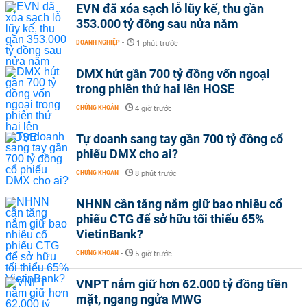
EVN đã xóa sạch lỗ lũy kế, thu gần
353.000 tỷ đồng sau nửa năm
DOANH NGHIỆP
-
1 phút trước
DMX hút gần 700 tỷ đồng vốn ngoại
trong phiên thứ hai lên HOSE
CHỨNG KHOÁN
-
4 giờ trước
Tự doanh sang tay gần 700 tỷ đồng cổ
phiếu DMX cho ai?
CHỨNG KHOÁN
-
8 phút trước
NHNN cần tăng nắm giữ bao nhiêu cổ
phiếu CTG để sở hữu tối thiểu 65%
VietinBank?
CHỨNG KHOÁN
-
5 giờ trước
VNPT nắm giữ hơn 62.000 tỷ đồng tiền
mặt, ngang ngửa MWG