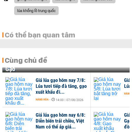
lúa khổng lồ trung quốc
Có thể bạn quan tâm
Cùng chủ đề
Gạo
Giá lúa gạo hôm nay 7/8:
Giá
Lúa tươi tiếp đà tăng, gạo
Lúa 
xuất khẩu đi...
HÀNG
HÀNG HÓA
-
14:00 | 07/08/2026
Giá lúa gạo hôm nay 6/8:
Giá
Diễn biến trái chiều, Việt
Gạo
Nam có thể áp giá...
đồng