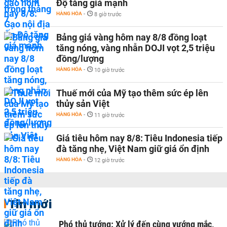
Độ tăng giá mạnh
HÀNG HÓA
-
8 giờ trước
Bảng giá vàng hôm nay 8/8 đồng loạt
tăng nóng, vàng nhẫn DOJI vọt 2,5 triệu
đồng/lượng
HÀNG HÓA
-
10 giờ trước
Thuế mới của Mỹ tạo thêm sức ép lên
thủy sản Việt
HÀNG HÓA
-
11 giờ trước
Giá tiêu hôm nay 8/8: Tiêu Indonesia tiếp
đà tăng nhẹ, Việt Nam giữ giá ổn định
HÀNG HÓA
-
12 giờ trước
Tin mới
Phó thủ tướng: Xử lý đến cùng vướng mắc,