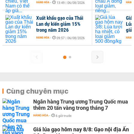
HÀNG HÓA
-
HÀNG
13:49 | 06/08/2026
Xuất khẩu gạo của Thái
Giá
Lan dự kiến giảm 15%
Lúa 
trong năm 2026
giả
HÀNG HÓA
-
HÀNG
09:57 | 06/08/2026
Cùng chuyên mục
Ngân hàng Trung ương Trung Quốc mua
thêm 20 tấn vàng trong tháng 7
HÀNG HÓA
-
6 giờ trước
Giá lúa gạo hôm nay 8/8: Gạo nội địa Ấn