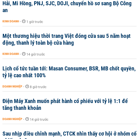
Hải, Mi Hồng, PNJ, SJC, DOJI, chuyển hồ sơ sang Bộ Công
an
KINH DOANH
-
1 giờ trước
Một thương hiệu thời trang Việt đóng cửa sau 5 năm hoạt
động, thanh lý toàn bộ cửa hàng
KINH DOANH
-
14 giờ trước
Lịch cổ tức tuần tới: Masan Consumer, BSR, MB chốt quyền,
tỷ lệ cao nhất 100%
DOANH NGHIỆP
-
8 giờ trước
Điện Máy Xanh muốn phát hành cổ phiếu với tỷ lệ 1:1 để
tăng thanh khoản
DOANH NGHIỆP
-
14 giờ trước
Sau nhịp điều chỉnh mạnh, CTCK nhìn thấy cơ hội ở nhóm cổ