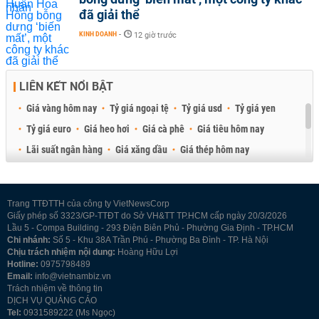
đã giải thể
KINH DOANH
-
12 giờ trước
LIÊN KẾT NỔI BẬT
Giá vàng hôm nay
Tỷ giá ngoại tệ
Tỷ giá usd
Tỷ giá yen
Tỷ giá euro
Giá heo hơi
Giá cà phê
Giá tiêu hôm nay
Lãi suất ngân hàng
Giá xăng dầu
Giá thép hôm nay
Giá sầu riêng
Giá thịt heo
Giá gạo
Giá cao su
Best Retail Brokers
Diễn đàn đầu tư Việt Nam 2026
Trang TTĐTTH của công ty VietNewsCorp
Giấy phép số 3323/GP-TTĐT do Sở VH&TT TP.HCM cấp ngày 20/3/2026
Lầu 5 - Compa Building - 293 Điện Biên Phủ - Phường Gia Định - TP.HCM
Chi nhánh:
Số 5 - Khu 38A Trần Phú - Phường Ba Đình - TP. Hà Nội
Chịu trách nhiệm nội dung:
Hoàng Hữu Lợi
Hotline:
0975798489
Email:
info@vietnambiz.vn
Trách nhiệm về thông tin
DỊCH VỤ QUẢNG CÁO
Tel:
0931589222 (Ms Ngọc)