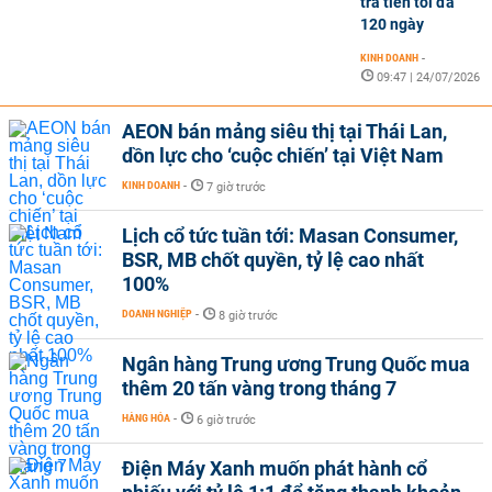
trả tiền tối đa
120 ngày
KINH DOANH
-
09:47 | 24/07/2026
AEON bán mảng siêu thị tại Thái Lan,
dồn lực cho ‘cuộc chiến’ tại Việt Nam
KINH DOANH
-
7 giờ trước
Lịch cổ tức tuần tới: Masan Consumer,
BSR, MB chốt quyền, tỷ lệ cao nhất
100%
DOANH NGHIỆP
-
8 giờ trước
Ngân hàng Trung ương Trung Quốc mua
thêm 20 tấn vàng trong tháng 7
HÀNG HÓA
-
6 giờ trước
Điện Máy Xanh muốn phát hành cổ