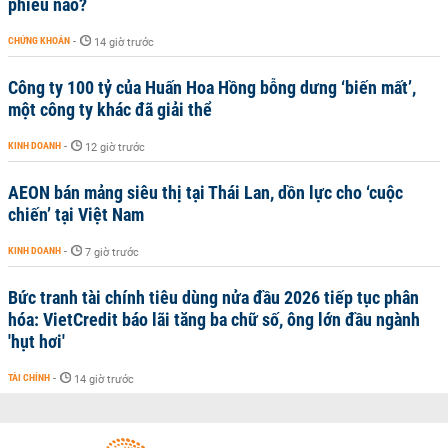
phiếu nào?
CHỨNG KHOÁN
-
14 giờ trước
Công ty 100 tỷ của Huấn Hoa Hồng bỗng dưng ‘biến mất’,
một công ty khác đã giải thể
KINH DOANH
-
12 giờ trước
AEON bán mảng siêu thị tại Thái Lan, dồn lực cho ‘cuộc
chiến’ tại Việt Nam
KINH DOANH
-
7 giờ trước
Bức tranh tài chính tiêu dùng nửa đầu 2026 tiếp tục phân
hóa: VietCredit báo lãi tăng ba chữ số, ông lớn đầu ngành
'hụt hơi'
TÀI CHÍNH
-
14 giờ trước