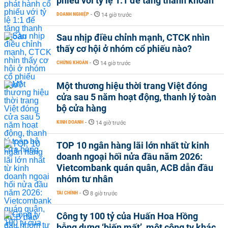
phiếu với tỷ lệ 1:1 để tăng thanh khoản
DOANH NGHIỆP
-
14 giờ trước
Sau nhịp điều chỉnh mạnh, CTCK nhìn
thấy cơ hội ở nhóm cổ phiếu nào?
CHỨNG KHOÁN
-
14 giờ trước
Một thương hiệu thời trang Việt đóng
cửa sau 5 năm hoạt động, thanh lý toàn
bộ cửa hàng
KINH DOANH
-
14 giờ trước
TOP 10 ngân hàng lãi lớn nhất từ kinh
doanh ngoại hối nửa đầu năm 2026:
Vietcombank quán quân, ACB dẫn đầu
nhóm tư nhân
TÀI CHÍNH
-
8 giờ trước
Công ty 100 tỷ của Huấn Hoa Hồng
bỗng dưng ‘biến mất’, một công ty khác