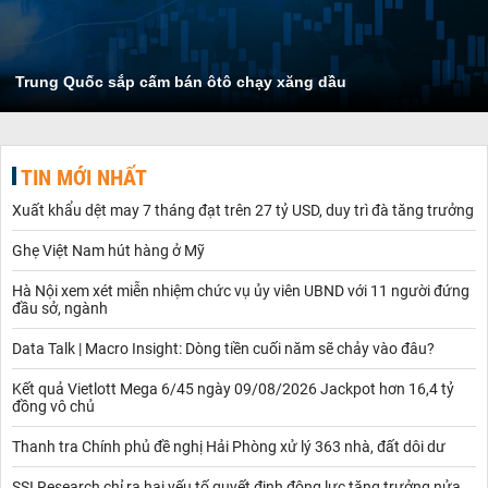
Trung Quốc sắp cấm bán ôtô chạy xăng dầu
TIN MỚI NHẤT
Xuất khẩu dệt may 7 tháng đạt trên 27 tỷ USD, duy trì đà tăng trưởng
Ghẹ Việt Nam hút hàng ở Mỹ
Hà Nội xem xét miễn nhiệm chức vụ ủy viên UBND với 11 người đứng
đầu sở, ngành
Data Talk | Macro Insight: Dòng tiền cuối năm sẽ chảy vào đâu?
Kết quả Vietlott Mega 6/45 ngày 09/08/2026 Jackpot hơn 16,4 tỷ
đồng vô chủ
Thanh tra Chính phủ đề nghị Hải Phòng xử lý 363 nhà, đất dôi dư
SSI Research chỉ ra hai yếu tố quyết định động lực tăng trưởng nửa