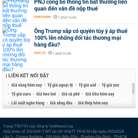
PNJ công bố thông tin bất thường liên
quan đến vấn đề nộp thuế
KINH DOANH
-
1 phút trước
Ông Trump sắp có quyền tùy ý áp thuế
100% lên những đối tác thương mại
hàng đầu?
QUỐC TẾ
-
1 phút trước
LIÊN KẾT NỔI BẬT
Giá vàng hôm nay
Tỷ giá ngoại tệ
Tỷ giá usd
Tỷ giá yen
Tỷ giá euro
Giá heo hơi
Giá cà phê
Giá tiêu hôm nay
Lãi suất ngân hàng
Giá xăng dầu
Giá thép hôm nay
Giá sầu riêng
Giá thịt heo
Giá gạo
Giá cao su
Best Retail Brokers
Diễn đàn đầu tư Việt Nam 2026
Trang TTĐTTH của công ty VietNewsCorp
Giấy phép số 3323/GP-TTĐT do Sở VH&TT TP.HCM cấp ngày 20/3/2026
Lầu 5 - Compa Building - 293 Điện Biên Phủ - Phường Gia Định - TP.HCM