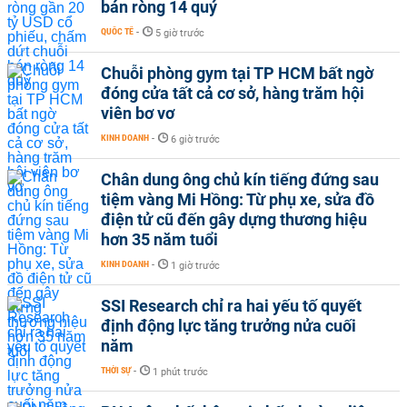
bán ròng 14 quý
QUỐC TẾ
-
5 giờ trước
Chuỗi phòng gym tại TP HCM bất ngờ
đóng cửa tất cả cơ sở, hàng trăm hội
viên bơ vơ
KINH DOANH
-
6 giờ trước
Chân dung ông chủ kín tiếng đứng sau
tiệm vàng Mi Hồng: Từ phụ xe, sửa đồ
điện tử cũ đến gây dựng thương hiệu
hơn 35 năm tuổi
KINH DOANH
-
1 giờ trước
SSI Research chỉ ra hai yếu tố quyết
định động lực tăng trưởng nửa cuối
năm
THỜI SỰ
-
1 phút trước