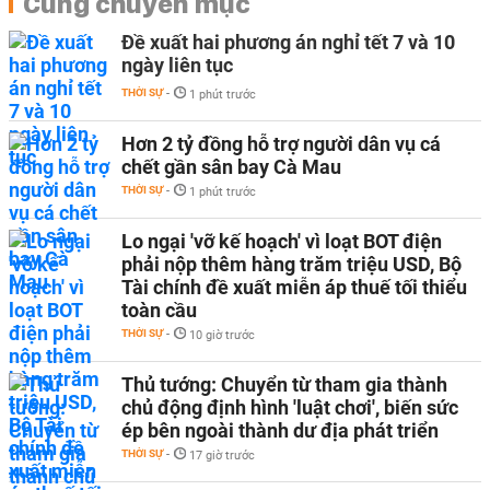
Cùng chuyên mục
Đề xuất hai phương án nghỉ tết 7 và 10
ngày liên tục
THỜI SỰ
-
1 phút trước
Hơn 2 tỷ đồng hỗ trợ người dân vụ cá
chết gần sân bay Cà Mau
THỜI SỰ
-
1 phút trước
Lo ngại 'vỡ kế hoạch' vì loạt BOT điện
phải nộp thêm hàng trăm triệu USD, Bộ
Tài chính đề xuất miễn áp thuế tối thiểu
toàn cầu
THỜI SỰ
-
10 giờ trước
Thủ tướng: Chuyển từ tham gia thành
chủ động định hình 'luật chơi', biến sức
ép bên ngoài thành dư địa phát triển
THỜI SỰ
-
17 giờ trước