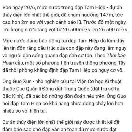
Vào ngày 20/6, mực nước trong đập Tam Hiệp - dự án
thủy điện lớn nhất thế giới, đã chạm ngưỡng 147m, tức
cao hơn 2m so với vạch cảnh báo lũ. Trước đó một ngày,
3
3
lưu lượng nước tăng vọt từ 20.500m
/s lên 26.500 m
/s.
Mực nước đáng báo động tại đập Tam Hiệp đã làm dấy
lên tin đồn rằng cấu trúc của con đập này đang lâm nguy
và người dân sống quanh đập cần sơ tán. Theo
Thời báo
Hoàn cầu
, một số phương tiện truyền thông phương Tây
đã thổi phồng khẳng định đập Tam Hiệp có nguy cơ vỡ.
Ông Guo Xun - nhà nghiên cứu tại Viện Cơ học Kĩ thuật
thuộc Cục Quản lí Động đất Trung Quốc (đặt trụ sở tại
Bắc Kinh), đã bác bỏ những đồn đoán nêu trên. Ông Guo
nói đập Tam Hiệp có khả năng chứa dòng chảy lớn hơn
nhiều so với hiện tại.
Dự án thủy điện lớn nhất thế giới này được thiết kế để
đảm bảo sao cho đập vẫn an toàn dù mực nước đạt