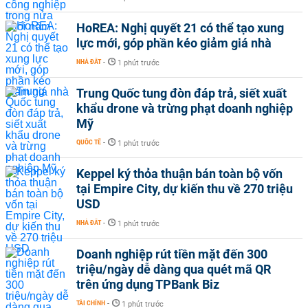
HoREA: Nghị quyết 21 có thể tạo xung
lực mới, góp phần kéo giảm giá nhà
NHÀ ĐẤT
-
1 phút trước
Trung Quốc tung đòn đáp trả, siết xuất
khẩu drone và trừng phạt doanh nghiệp
Mỹ
QUỐC TẾ
-
1 phút trước
Keppel ký thỏa thuận bán toàn bộ vốn
tại Empire City, dự kiến thu về 270 triệu
USD
NHÀ ĐẤT
-
1 phút trước
Doanh nghiệp rút tiền mặt đến 300
triệu/ngày dễ dàng qua quét mã QR
trên ứng dụng TPBank Biz
TÀI CHÍNH
-
1 phút trước