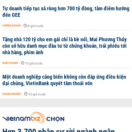
Tự doanh tiếp tục xả ròng hơn 700 tỷ đồng, tâm điểm hướng
đến GEE
CHỨNG KHOÁN
-
8 giờ trước
Tặng nhà 120 tỷ cho em gái chỉ là bề nổi, Mai Phương Thúy
còn sở hữu danh mục đầu tư từ chứng khoán, trái phiếu tới
nhà hàng, phim ảnh
KINH DOANH
-
10 giờ trước
Một doanh nghiệp cảng biển không còn đáp ứng điều kiện
đại chúng, VietinBank quyết tâm thoái vốn
DOANH NGHIỆP
-
10 giờ trước
Hơn 3.700 nhân sự rời ngành ngân