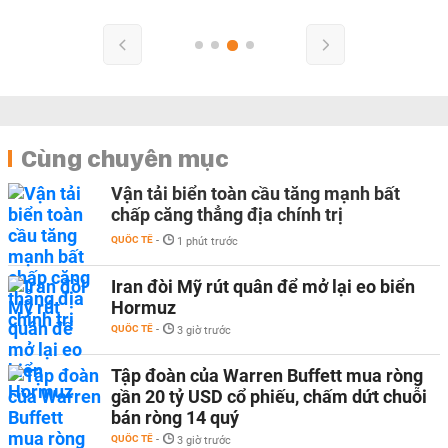
Cùng chuyên mục
Vận tải biển toàn cầu tăng mạnh bất
chấp căng thẳng địa chính trị
QUỐC TẾ
-
1 phút trước
Iran đòi Mỹ rút quân để mở lại eo biển
Hormuz
QUỐC TẾ
-
3 giờ trước
Tập đoàn của Warren Buffett mua ròng
gần 20 tỷ USD cổ phiếu, chấm dứt chuỗi
bán ròng 14 quý
QUỐC TẾ
-
3 giờ trước