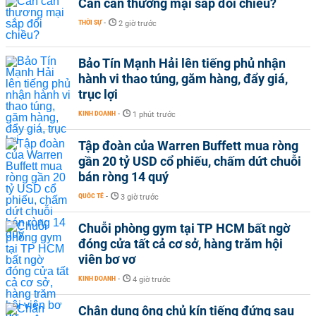
Cán cân thương mại sắp đổi chiều?
THỜI SỰ
-
2 giờ trước
Bảo Tín Mạnh Hải lên tiếng phủ nhận
hành vi thao túng, găm hàng, đẩy giá,
trục lợi
KINH DOANH
-
1 phút trước
Tập đoàn của Warren Buffett mua ròng
gần 20 tỷ USD cổ phiếu, chấm dứt chuỗi
bán ròng 14 quý
QUỐC TẾ
-
3 giờ trước
Chuỗi phòng gym tại TP HCM bất ngờ
đóng cửa tất cả cơ sở, hàng trăm hội
viên bơ vơ
KINH DOANH
-
4 giờ trước
Chân dung ông chủ kín tiếng đứng sau