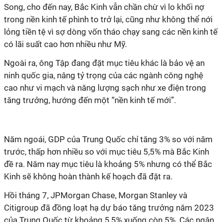
Song, cho đến nay, Bắc Kinh vẫn chần chừ vì lo khối nợ
trong nền kinh tế phình to trở lại, cũng như không thể nới
lỏng tiền tệ vì sợ dòng vốn tháo chạy sang các nền kinh tế
có lãi suất cao hơn nhiều như Mỹ.
Ngoài ra, ông Tập đang đặt mục tiêu khác là bảo vệ an
ninh quốc gia, nâng tỷ trọng của các ngành công nghệ
cao như vi mạch và năng lượng sạch như xe điện trong
tăng trưởng, hướng đến một “nền kinh tế mới”.
Năm ngoái, GDP của Trung Quốc chỉ tăng 3% so với năm
trước, thấp hơn nhiều so với mục tiêu 5,5% mà Bắc Kinh
đề ra. Năm nay mục tiêu là khoảng 5% nhưng có thể Bắc
Kinh sẽ không hoàn thành kế hoạch đã đặt ra.
Hồi tháng 7, JPMorgan Chase, Morgan Stanley và
Citigroup đã đồng loạt hạ dự báo tăng trưởng năm 2023
của Trung Quốc từ khoảng 5,5% xuống còn 5%. Các ngân