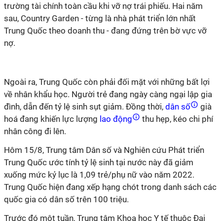
trường tài chính toàn cầu khi vỡ nợ trái phiếu. Hai năm
sau, Country Garden - từng là nhà phát triển lớn nhất
Trung Quốc theo doanh thu - đang đứng trên bờ vực vỡ
nợ.
Ngoài
ra, Trung Quốc còn phải đối mặt với những bất lợi
về nhân khẩu học. Người trẻ đang ngày càng ngại lập gia
đình, dẫn đến tỷ lệ sinh sụt giảm. Đồng thời,
dân số
già
hoá đang khiến lực lượng
lao động
thu hẹp, kéo chi phí
nhân công đi lên.
Hôm 15/8,
Trung tâm Dân số và Nghiên cứu Phát triển
Trung Quốc
ước tính
tỷ lệ sinh tại
nước này đã
giảm
xuống mức kỷ lục là 1,09 trẻ/phụ nữ vào năm 2022.
Trung Quốc hiện đang xếp hạng chót
trong danh sách các
quốc gia có dân số trên 100 triệu
.
Trước
đó một tuần
, Trung tâm Khoa học Y tế thuộc Đại