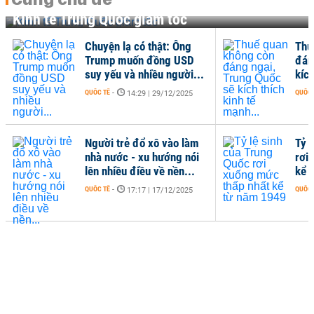
Kinh tế Trung Quốc giảm tốc
Chuyện lạ có thật: Ông
Thu
Trump muốn đồng USD
đán
suy yếu và nhiều người...
kích
QUỐC TẾ
-
QUỐC 
14:29 | 29/12/2025
Người trẻ đổ xô vào làm
Tỷ 
nhà nước - xu hướng nói
rơi
lên nhiều điều về nền...
kể 
QUỐC TẾ
-
QUỐC 
17:17 | 17/12/2025