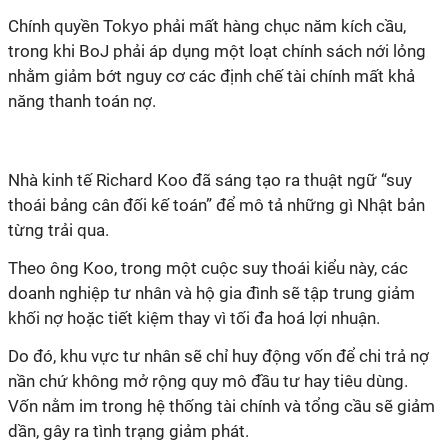
Chính quyền Tokyo phải mất hàng chục năm kích cầu,
trong khi BoJ phải áp dụng một loạt chính sách nới lỏng
nhằm giảm bớt nguy cơ các định chế tài chính mất khả
năng thanh toán nợ.
Nhà kinh tế Richard Koo đã sáng tạo ra thuật ngữ “suy
thoái bảng cân đối kế toán” để mô tả những gì Nhật bản
từng trải qua.
Theo ông Koo, trong một cuộc suy thoái kiểu này, các
doanh nghiệp tư nhân và hộ gia đình sẽ tập trung giảm
khối nợ hoặc tiết kiệm thay vì tối đa hoá lợi nhuận.
Do đó, khu vực tư nhân sẽ chỉ huy động vốn để chi trả nợ
nần chứ không mở rộng quy mô đầu tư hay tiêu dùng.
Vốn nằm im trong hệ thống tài chính và tổng cầu sẽ giảm
dần, gây ra tình trạng giảm phát.