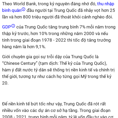
Theo World Bank, trong kỷ nguyên đáng nhớ đó,
thu nhập
bình quân
đầu người tại Trung Quốc đã nhảy vọt hơn 25
lần và hơn 800 triệu người đã thoát khỏi cảnh nghèo đói.
GDP
của Trung Quốc tăng trung bình 7% mỗi năm trong
thập kỷ trước, hơn 10% trong những năm 2000 và nếu
tính trong giai đoạn 1978 - 2022 thì tốc độ tăng trưởng
hàng năm là hơn 9,1%.
Giới chuyên gia gọi sự trỗi dậy của Trung Quốc là
“Chinese Century” (tạm dịch: Thế kỷ của Trung Quốc),
hàm ý đất nước tỷ dân sẽ thống trị nền kinh tế và chính trị
thế giới, tương tự như cách họ từng gọi Mỹ trong thế kỷ
20.
Để nền kinh tế bứt tốc như vậy, Trung Quốc đã rót rất
nhiều vốn vào các dự án cơ sở hạ tầng. Trong giai đoạn
2008 - 2021, trung bình mỗi năm, tỷ lệ vốn đầu tư vào cơ