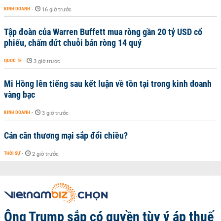
KINH DOANH
-
16 giờ trước
Tập đoàn của Warren Buffett mua ròng gần 20 tỷ USD cổ
phiếu, chấm dứt chuỗi bán ròng 14 quý
QUỐC TẾ
-
3 giờ trước
Mi Hồng lên tiếng sau kết luận về tồn tại trong kinh doanh
vàng bạc
KINH DOANH
-
3 giờ trước
Cán cân thương mại sắp đổi chiều?
THỜI SỰ
-
2 giờ trước
Ông Trump sắp có quyền tùy ý áp thuế