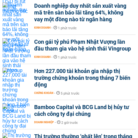
Doanh nghiệp duy nhất sản xuất vàng
mã trên sàn báo lãi tăng 64%, không
vay một đồng nào từ ngân hàng
KINH DOANH
-
1 phút trước
Con gái tỷ phú Phạm Nhật Vượng lần
đầu tham gia vào hệ sinh thái Vingroup
KINH DOANH
-
1 phút trước
Hơn 227.000 tài khoản gia nhập thị
trường chứng khoán trong tháng 7 biến
động
CHỨNG KHOÁN
-
5 phút trước
Bamboo Capital và BCG Land bị hủy tư
cách công ty đại chúng
DOANH NGHIỆP
-
2 giờ trước
Thị trường thường ‘phất lên’ trong tháng