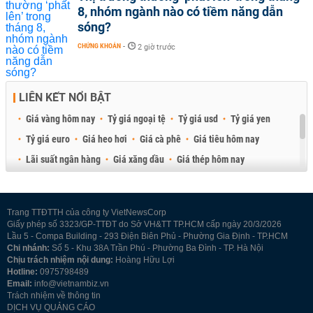
8, nhóm ngành nào có tiềm năng dẫn
sóng?
CHỨNG KHOÁN
-
2 giờ trước
LIÊN KẾT NỔI BẬT
Giá vàng hôm nay
Tỷ giá ngoại tệ
Tỷ giá usd
Tỷ giá yen
Tỷ giá euro
Giá heo hơi
Giá cà phê
Giá tiêu hôm nay
Lãi suất ngân hàng
Giá xăng dầu
Giá thép hôm nay
Giá sầu riêng
Giá thịt heo
Giá gạo
Giá cao su
Best Retail Brokers
Diễn đàn đầu tư Việt Nam 2026
Trang TTĐTTH của công ty VietNewsCorp
Giấy phép số 3323/GP-TTĐT do Sở VH&TT TP.HCM cấp ngày 20/3/2026
Lầu 5 - Compa Building - 293 Điện Biên Phủ - Phường Gia Định - TP.HCM
Chi nhánh:
Số 5 - Khu 38A Trần Phú - Phường Ba Đình - TP. Hà Nội
Chịu trách nhiệm nội dung:
Hoàng Hữu Lợi
Hotline:
0975798489
Email:
info@vietnambiz.vn
Trách nhiệm về thông tin
DỊCH VỤ QUẢNG CÁO