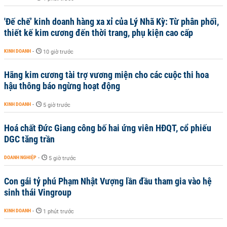
'Đế chế’ kinh doanh hàng xa xỉ của Lý Nhã Kỳ: Từ phân phối,
thiết kế kim cương đến thời trang, phụ kiện cao cấp
KINH DOANH
-
10 giờ trước
Hãng kim cương tài trợ vương miện cho các cuộc thi hoa
hậu thông báo ngừng hoạt động
KINH DOANH
-
5 giờ trước
Hoá chất Đức Giang công bố hai ứng viên HĐQT, cổ phiếu
DGC tăng trần
DOANH NGHIỆP
-
5 giờ trước
Con gái tỷ phú Phạm Nhật Vượng lần đầu tham gia vào hệ
sinh thái Vingroup
KINH DOANH
-
1 phút trước