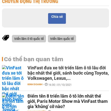
CHUYỂN ĐỘNG THỊ TRƯỜNG
Chia sẻ
triển lãm ô tô quốc tế
triển lãm quốc tế
Có thể bạn quan tâm
VinFast đưa xe tới triển lãm ô tô lâu đời
bậc nhất thế giới, sánh bước cùng Toyota,
Volkswagen, Lexus,...
KINH DOANH
-
16:00 | 01/10/2021
Điểm tên 8 triển lãm ô tô lớn nhất thế
giới, Paris Motor Show mà VinFast tham
gia 'khủng' cỡ nào?