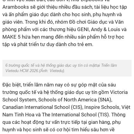
Arambooks sẽ giới thiệu nhiều đầu sách, tài liệu học tập
và ấn phẩm giáo dục dành cho học sinh, phụ huynh và
giáo viên. Trong khi đó, nhóm Đồ chơi Giáo dục và Văn
phòng phẩm với các thương hiệu GENI, Andy & Louis và
MAKE 5 hứa hẹn mang đến nhiều sản phẩm hỗ trợ học
tập và phát triển tư duy dành cho trẻ em.
6 trường quốc tế và hệ thống giáo dục uy tín có mặttại Triển lãm
Vietedu HCM 2026.(Ảnh:
Vietedu
).
Đặc biệt, triển lãm năm nay có sự góp mặt của sáu
trường quốc tế và hệ thống giáo dục uy tín gồm Victoria
School System, Schools of North America (SNA),
Canadian International School (CIS), Inspire Schools, Việt
Nam Tinh Hoa và The International School (TIS). Thông
qua các hoạt động tư vấn trực tiếp tại gian hàng, phụ
huynh và học sinh sẽ có cơ hội tìm hiểu sâu hơn về