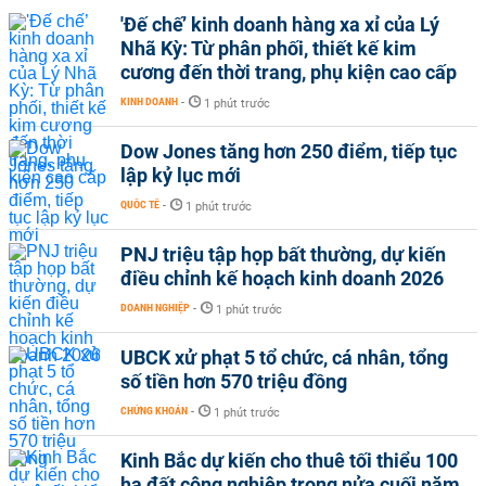
'Đế chế’ kinh doanh hàng xa xỉ của Lý
Nhã Kỳ: Từ phân phối, thiết kế kim
cương đến thời trang, phụ kiện cao cấp
KINH DOANH
-
1 phút trước
Dow Jones tăng hơn 250 điểm, tiếp tục
lập kỷ lục mới
QUỐC TẾ
-
1 phút trước
PNJ triệu tập họp bất thường, dự kiến
điều chỉnh kế hoạch kinh doanh 2026
DOANH NGHIỆP
-
1 phút trước
UBCK xử phạt 5 tổ chức, cá nhân, tổng
số tiền hơn 570 triệu đồng
CHỨNG KHOÁN
-
1 phút trước
Kinh Bắc dự kiến cho thuê tối thiểu 100
ha đất công nghiệp trong nửa cuối năm