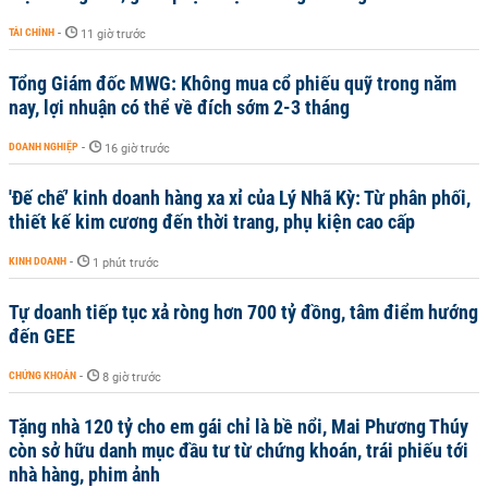
TÀI CHÍNH
-
11 giờ trước
Tổng Giám đốc MWG: Không mua cổ phiếu quỹ trong năm
nay, lợi nhuận có thể về đích sớm 2-3 tháng
DOANH NGHIỆP
-
16 giờ trước
'Đế chế’ kinh doanh hàng xa xỉ của Lý Nhã Kỳ: Từ phân phối,
thiết kế kim cương đến thời trang, phụ kiện cao cấp
KINH DOANH
-
1 phút trước
Tự doanh tiếp tục xả ròng hơn 700 tỷ đồng, tâm điểm hướng
đến GEE
CHỨNG KHOÁN
-
8 giờ trước
Tặng nhà 120 tỷ cho em gái chỉ là bề nổi, Mai Phương Thúy
còn sở hữu danh mục đầu tư từ chứng khoán, trái phiếu tới
nhà hàng, phim ảnh