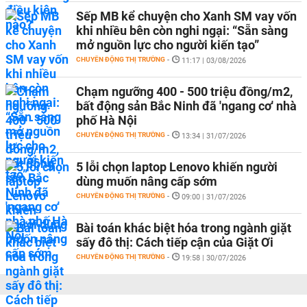
Sếp MB kể chuyện cho Xanh SM vay vốn
khi nhiều bên còn nghi ngại: “Sẵn sàng
mở nguồn lực cho người kiến tạo”
CHUYỂN ĐỘNG THỊ TRƯỜNG
-
11:17 | 03/08/2026
Chạm ngưỡng 400 - 500 triệu đồng/m2,
bất động sản Bắc Ninh đã 'ngang cơ' nhà
phố Hà Nội
CHUYỂN ĐỘNG THỊ TRƯỜNG
-
13:34 | 31/07/2026
5 lỗi chọn laptop Lenovo khiến người
dùng muốn nâng cấp sớm
CHUYỂN ĐỘNG THỊ TRƯỜNG
-
09:00 | 31/07/2026
Bài toán khác biệt hóa trong ngành giặt
sấy đô thị: Cách tiếp cận của Giặt Ơi
CHUYỂN ĐỘNG THỊ TRƯỜNG
-
19:58 | 30/07/2026