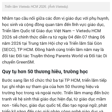
Triển lãm Vietedu HCM 2026. (Ảnh:
Vietedu
).
Nhằm tạo cầu nối giữa các đơn vị giáo dục với phụ huynh,
học sinh và cộng đồng quan tâm đến lĩnh vực giáo dục,
Triển lãm Quốc tế Giáo dục Việt Nam – Vietedu HCM
2026 sẽ chính thức diễn ra từ ngày 04 đến 07 tháng 06
năm 2026 tại Trung tâm Hội chợ và Triển lãm Sài Gòn
(SECC), TP HCM. Đồng hành cùng triển lãm năm nay là
đối tác Đối tác Truyền thông Parents World và Đối tác Di
chuyển GreenSM.
Quy tụ hơn 50 thương hiêu, trường học
Bước sang lần tổ chức thứ ba tại TP HCM, triển lãm tiếp
tục ghi nhận sự tham gia của hơn 50 thương hiệu và
trường học trong và ngoài nước. Triển lãm mang đến bức
tranh về hệ sinh thái giáo dục hiện đại, từ giáo dục mầm
non - tiểu học, giáo dục quốc tế, đào tạo ngoại ngữ, phát
triển kỹ năng đến các giải pháp công nghệ giáo dục và