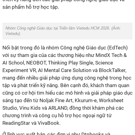
sản phẩm hỗ trợ học tập.
Nhóm Công nghệ Giáo dục tại Triển lãm Vietedu HCM 2026. (Ảnh:
Vietedu
).
Nổi bật trong đó là nhóm Công nghệ Giáo dục (EdTech)
với sự tham gia của các thương hiệu như MindX Tech &
AI School, NEOBOT, Thinking Play Single, Science
Experiment VR, AI Mental Care Solution và BlockTalker,
mang đến nhiều giải pháp ứng dụng công nghệ trong học
tập và phát triển kỹ năng. Bên cạnh đó, khách tham quan
cũng có cơ hội tìm hiểu các mô hình và giải pháp giáo dục
sáng tạo đến từ Noljak Fine Art, Kkurum-e, Worksheet
Studio, Vinu Kids và ARLAND, đồng thời khám phá các
chương trình và công cụ hỗ trợ học ngoại ngữ từ
ReadingStar và VivaBook.
Ở lĩnh vực xuất bản, các đơn vị như Dtpbooks và