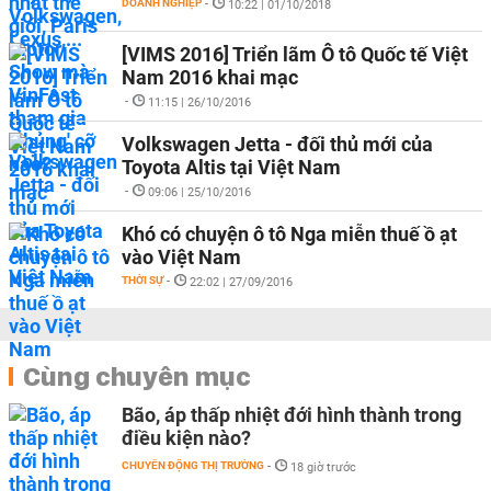
DOANH NGHIỆP
-
10:22 | 01/10/2018
[VIMS 2016] Triển lãm Ô tô Quốc tế Việt
Nam 2016 khai mạc
-
11:15 | 26/10/2016
Volkswagen Jetta - đối thủ mới của
Toyota Altis tại Việt Nam
-
09:06 | 25/10/2016
Khó có chuyện ô tô Nga miễn thuế ồ ạt
vào Việt Nam
THỜI SỰ
-
22:02 | 27/09/2016
Cùng chuyên mục
Bão, áp thấp nhiệt đới hình thành trong
điều kiện nào?
CHUYỂN ĐỘNG THỊ TRƯỜNG
-
18 giờ trước