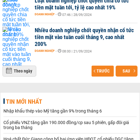
Loạt doanh nghiệp chốt quyền chia cổ tức
tiền mặt tuần tới, tỷ lệ cao nhất 19%
DOANH NGHIỆP
-
07:46 | 28/09/2024
Nhiều doanh nghiệp chốt quyền nhận cổ tức
tiền mặt vào tuần cuối tháng 9, cao nhất
200%
DOANH NGHIỆP
-
08:00 | 21/09/2024
Theo ngày
TRƯỚC
SAU
TIN MỚI NHẤT
Nhập khẩu thép vào Mỹ tăng gần 9% trong tháng 6
Cổ phiếu VNZ tăng gần 190.000 đồng/cp sau 5 phiên, gấp đôi giá
trong ba tháng
Hoá chất Đức Giang công bố hai ứng viên HĐQT, cổ phiếu DGC tăng