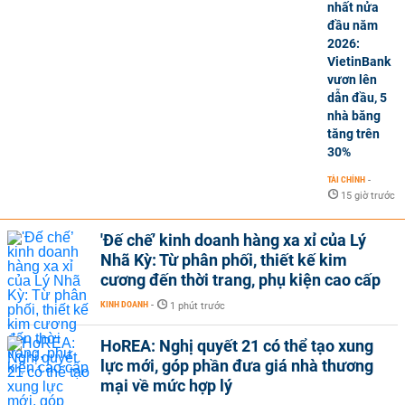
nhất nửa
đầu năm
2026:
VietinBank
vươn lên
dẫn đầu, 5
nhà băng
tăng trên
30%
TÀI CHÍNH
-
15 giờ trước
'Đế chế’ kinh doanh hàng xa xỉ của Lý
Nhã Kỳ: Từ phân phối, thiết kế kim
cương đến thời trang, phụ kiện cao cấp
KINH DOANH
-
1 phút trước
HoREA: Nghị quyết 21 có thể tạo xung
lực mới, góp phần đưa giá nhà thương
mại về mức hợp lý