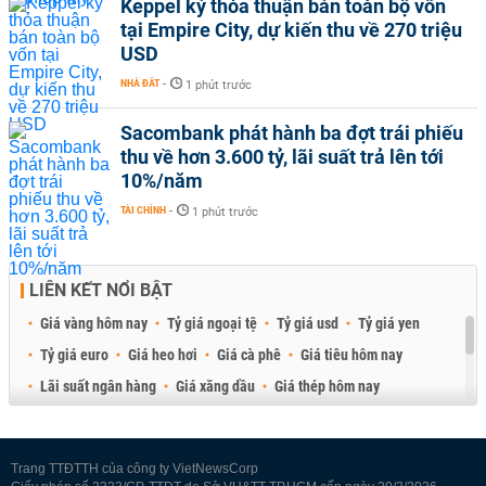
Keppel ký thỏa thuận bán toàn bộ vốn
tại Empire City, dự kiến thu về 270 triệu
USD
NHÀ ĐẤT
-
1 phút trước
Sacombank phát hành ba đợt trái phiếu
thu về hơn 3.600 tỷ, lãi suất trả lên tới
10%/năm
TÀI CHÍNH
-
1 phút trước
LIÊN KẾT NỔI BẬT
Giá vàng hôm nay
Tỷ giá ngoại tệ
Tỷ giá usd
Tỷ giá yen
Tỷ giá euro
Giá heo hơi
Giá cà phê
Giá tiêu hôm nay
Lãi suất ngân hàng
Giá xăng dầu
Giá thép hôm nay
Giá sầu riêng
Giá thịt heo
Giá gạo
Giá cao su
Best Retail Brokers
Diễn đàn đầu tư Việt Nam 2026
Trang TTĐTTH của công ty VietNewsCorp