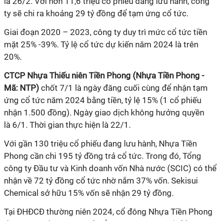
là
26/2
. Với hơn
11,6
triệu
cổ phiếu đang lưu hành,
công
ty
sẽ chi ra khoảng
29
tỷ đồng để tạm ứng cổ tức.
Giai đoạn 2020 – 2023, công ty duy trì mức cổ tức tiền
mặt 25% -39%. Tỷ lệ cổ tức dự kiến năm 2024 là trên
20%.
CTCP Nhựa Thiếu niên Tiền Phong (Nhựa Tiền Phong -
Mã: NTP)
c
hốt 7/1 là ngày đăng cuối cùng để nhận
tạm
ứng cổ tức
năm
2024
bằng tiền,
tỷ lệ
15
% (1
cổ phiếu
nhận 1.5
00 đồng)
. N
gày giao dịch không hưởng quyền
là
6/1
.
Thời gian thực hiện là 22/1.
Với gần 130 triệu cổ phiếu đang lưu hành, Nhựa Tiền
Phong cần chi 195 tỷ đồng trả cổ tức. Trong đó, Tổng
công ty Đầu tư và Kinh doanh vốn Nhà nước (SCIC) có thể
nhận về 72 tỷ đồng cổ tức nhờ nắm 37% vốn.
Sekisui
Chemical
sở hữu 15% vốn sẽ nhận 29 tỷ đồng.
Tại ĐHĐCĐ thường niên 202
4
, cổ đông Nhựa Tiền Phong