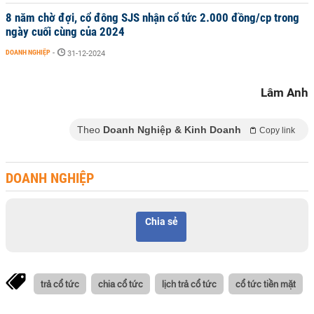
8 năm chờ đợi, cổ đông SJS nhận cổ tức 2.000 đồng/cp trong
ngày cuối cùng của 2024
DOANH NGHIỆP
-
31-12-2024
Lâm Anh
Theo
Doanh Nghiệp & Kinh Doanh
Copy link
DOANH NGHIỆP
Chia sẻ
trả cổ tức
chia cổ tức
lịch trả cổ tức
cổ tức tiền mặt