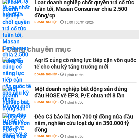
Loạt doanh nghiệp chốt quyền trả cổ tức
tuần tới, Masan Consumer chia 2.500
đồng/cp
DOANH NGHIỆP
-
15:00 | 03/01/2026
Cùng chuyên mục
AgriS củng cố năng lực tiếp cận vốn quốc
tế cho chu kỳ tăng trưởng mới
DOANH NGHIỆP
-
1 phút trước
Một doanh nghiệp bất động sản đứng
đầu HOSE về EPS, P/E chưa tới 8 lần
DOANH NGHIỆP
-
1 phút trước
Đèo Cả báo lãi hơn 700 tỷ đồng nửa đầu
năm, nghiên cứu loạt dự án 350.000 tỷ
đồng
DOANH NGHIỆP
-
1 phút trước