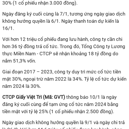
30% (1 cổ phiếu nhận 3.000 đồng).
Ngày đăng ký cuối cùng là 7/1, tương ứng ngày giao dịch
không hưởng quyền là 6/1. Ngày thanh toán dự kiến là
16/1.
Với hơn 12 triệu cổ phiếu đang lưu hành, công ty cần chi
hơn 36 tỷ đồng trả cổ tức. Trong đó, Tổng Công ty Lương
thực Miền Nam -
CTCP
sẽ nhận khoảng 18 tỷ đồng do
nắm 51,3% vốn.
Giai đoạn 2017 – 2023, công ty duy trì mức cổ tức tiền
mặt 30%, ngoại trừ năm 2022 là 34%. Tỷ lệ cổ tức dự kiến
năm 2024 là 30%.
CTCP
Giấy Việt Trì (Mã: GVT)
thông báo 10/1 là ngày
đăng ký cuối cùng để
tạm ứng cổ tức năm 2024 bằng
tiền mặt với tỷ lệ
25
% (
1 cổ phiếu nhận
2
.
5
00 đồng).
Ngày
giao dịch không hưởng quyền là
9/1
và ngày chi trả