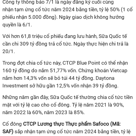
Công ty thông báo 7/1 là ngày đăng ký cuối cùng
nhận
tạm ứng cổ tức năm 2024 bằng tiền
,
tỷ lệ
50
% (1 cổ
phiếu nhận
5
.000 đồng).
N
gày giao dịch không hưởng
quyền là
6/1.
Với hơn
61,8
triệu cổ phiếu đang lưu hành,
Sữa Quốc tế
cần chi
309
tỷ đồng trả cổ tức. Ngày thực hiện chi trả là
20/1
.
Trong đợt chia cổ tức này,
CTCP Blue Point có thể nhận
160 tỷ đồng
do nắm
51,77%
vốn
. Chứng khoán Vietcap
nắm
hơn 14,3%
vốn sẽ bỏ túi
44 tỷ đồng. Daytona
Investment sở hữu gần 12,5%
vốn
nhận 39 tỷ đồng.
Những năm gần đây,
Sữa Quốc tế
thường
chia cổ tức
tiền
mặt
với tỷ lệ cao
cho cổ đông
.
Tỷ lệ năm 2021 là 90%,
năm 2022 là 60%, năm 2023 là 85%.
Cổ đông
CTCP Lương thực Thực phẩm Safoco (Mã:
SAF)
sắp nhận tạm ứng cổ tức năm 2024 bằng tiền, tỷ lệ