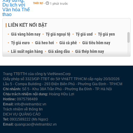
THỜI SỰ
-
1 phút trước
LIÊN KẾT NỔI BẬT
Giá vàng hôm nay
Tỷ giá ngoại tệ
Tỷ giá usd
Tỷ giá yen
Tỷ giá euro
Giá heo hơi
Giá cà phê
Giá tiêu hôm nay
Lãi suất ngân hàng
Giá xăng dầu
Giá thép hôm nay
Giá sầu riêng
Giá thịt heo
Giá gạo
Giá cao su
Best Retail Brokers
Diễn đàn đầu tư Việt Nam 2026
Trang TTĐTTH của công ty VietNewsCorp
Giấy phép số 3323/GP-TTĐT do Sở VH&TT TP.HCM cấp ngày 20/3/2026
Lầu 5 - Compa Building - 293 Điện Biên Phủ - Phường Gia Định - TP.HCM
Chi nhánh:
Số 5 - Khu 38A Trần Phú - Phường Ba Đình - TP. Hà Nội
Chịu trách nhiệm nội dung:
Hoàng Hữu Lợi
Hotline:
0975798489
Email:
info@vietnambiz.vn
Trách nhiệm về thông tin
DỊCH VỤ QUẢNG CÁO
Tel:
0931589222 (Ms Ngọc)
Email:
quangcao@vietnambiz.vn