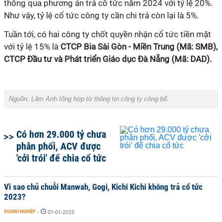
thông qua phương án trả cổ tức năm 202
4 với
tỷ lệ
20
%.
Như vậy, tỷ lệ
cổ
tức
công ty cần chi trả
còn lại là
5
%.
Tuần tới,
có hai công ty chốt quyền nhận cổ tức tiền mặt
với tỷ lệ
15
%
là
CTCP Bia Sài Gòn - Miền Trung (Mã: SMB),
CTCP Đầu tư và Phát triển Giáo dục Đà Nẵng (Mã: DAD).
Nguồn: Lâm Anh tổng hợp từ thông tin công ty công bố.
Có hơn 29.000 tỷ chưa
phân phối, ACV được
'cởi trói' để chia cổ tức
Vì sao chủ chuỗi Manwah, Gogi, Kichi Kichi không trả cổ tức
2023?
DOANH NGHIỆP
-
01-01-2025