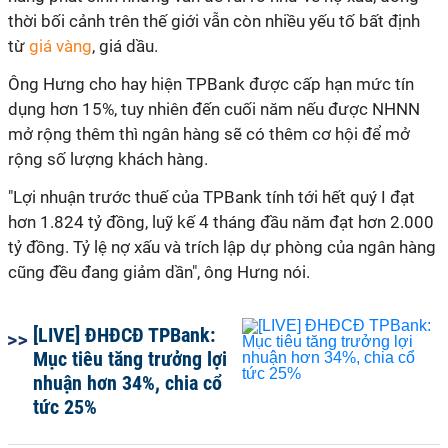
thời bối cảnh trên thế giới vẫn còn nhiều yếu tố bất định
từ
giá vàng
, giá dầu.
Ông Hưng cho hay hiện TPBank được cấp hạn mức tín
dụng hơn 15%, tuy nhiên đến cuối năm nếu được NHNN
mở rộng thêm thì ngân hàng sẽ có thêm cơ hội để mở
rộng số lượng khách hàng.
"Lợi nhuận trước thuế của TPBank tính tới hết quý I đạt
hơn 1.824 tỷ đồng, luỹ kế 4 tháng đầu năm đạt hơn 2.000
tỷ đồng. Tỷ lệ nợ xấu và trích lập dự phòng của ngân hàng
cũng đều đang giảm dần", ông Hưng nói.
[LIVE] ĐHĐCĐ TPBank:
Mục tiêu tăng trưởng lợi
nhuận hơn 34%, chia cổ
tức 25%