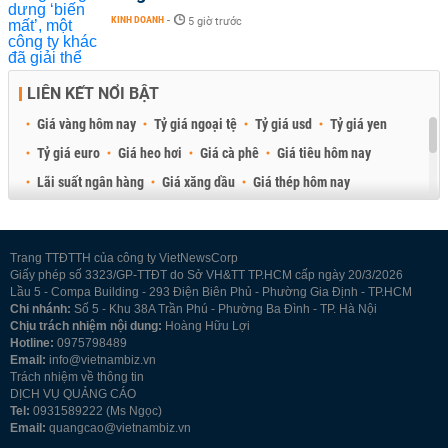
KINH DOANH
-
5 giờ trước
LIÊN KẾT NỔI BẬT
Giá vàng hôm nay
Tỷ giá ngoại tệ
Tỷ giá usd
Tỷ giá yen
Tỷ giá euro
Giá heo hơi
Giá cà phê
Giá tiêu hôm nay
Lãi suất ngân hàng
Giá xăng dầu
Giá thép hôm nay
Giá sầu riêng
Giá thịt heo
Giá gạo
Giá cao su
Best Retail Brokers
Diễn đàn đầu tư Việt Nam 2026
Trang TTĐTTH của công ty VietNewsCorp
Giấy phép số 3323/GP-TTĐT do Sở VH&TT TP.HCM cấp ngày 20/3/2026
Lầu 5 - Compa Building - 293 Điện Biên Phủ - Phường Gia Định - TP.HCM
Chi nhánh:
Số 5 - Khu 38A Trần Phú - Phường Ba Đình - TP. Hà Nội
Chịu trách nhiệm nội dung:
Hoàng Hữu Lợi
Hotline:
0975798489
Email:
info@vietnambiz.vn
Trách nhiệm về thông tin
DỊCH VỤ QUẢNG CÁO
Tel:
0931589222 (Ms Ngọc)
Email:
quangcao@vietnambiz.vn