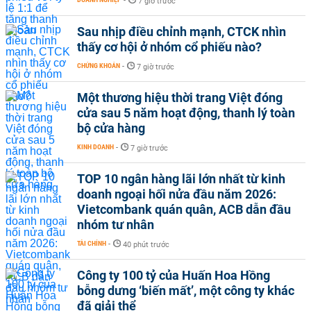
-
7 giờ trước
Sau nhịp điều chỉnh mạnh, CTCK nhìn
thấy cơ hội ở nhóm cổ phiếu nào?
CHỨNG KHOÁN
-
7 giờ trước
Một thương hiệu thời trang Việt đóng
cửa sau 5 năm hoạt động, thanh lý toàn
bộ cửa hàng
KINH DOANH
-
7 giờ trước
TOP 10 ngân hàng lãi lớn nhất từ kinh
doanh ngoại hối nửa đầu năm 2026:
Vietcombank quán quân, ACB dẫn đầu
nhóm tư nhân
TÀI CHÍNH
-
40 phút trước
Công ty 100 tỷ của Huấn Hoa Hồng
bỗng dưng ‘biến mất’, một công ty khác
đã giải thể