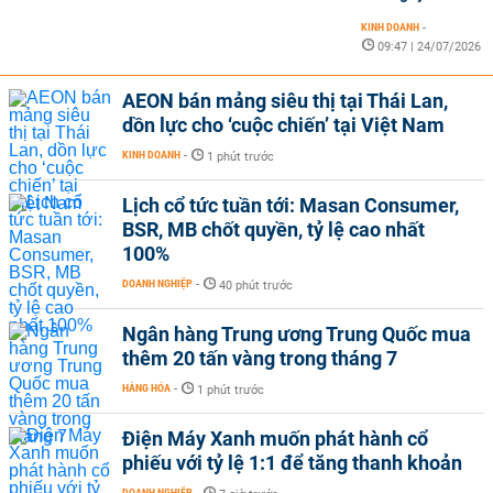
KINH DOANH
-
09:47 | 24/07/2026
AEON bán mảng siêu thị tại Thái Lan,
dồn lực cho ‘cuộc chiến’ tại Việt Nam
KINH DOANH
-
1 phút trước
Lịch cổ tức tuần tới: Masan Consumer,
BSR, MB chốt quyền, tỷ lệ cao nhất
100%
DOANH NGHIỆP
-
40 phút trước
Ngân hàng Trung ương Trung Quốc mua
thêm 20 tấn vàng trong tháng 7
HÀNG HÓA
-
1 phút trước
Điện Máy Xanh muốn phát hành cổ
phiếu với tỷ lệ 1:1 để tăng thanh khoản
DOANH NGHIỆP