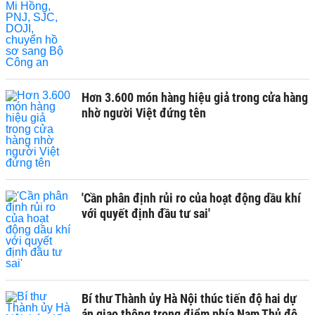
Hơn 3.600 món hàng hiệu giả trong cửa hàng
nhờ người Việt đứng tên
'Cần phân định rủi ro của hoạt động dầu khí
với quyết định đầu tư sai'
Bí thư Thành ủy Hà Nội thúc tiến độ hai dự
án giao thông trọng điểm phía Nam Thủ đô