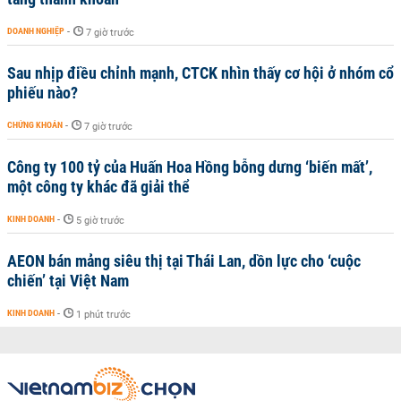
DOANH NGHIỆP
-
7 giờ trước
Sau nhịp điều chỉnh mạnh, CTCK nhìn thấy cơ hội ở nhóm cổ
phiếu nào?
CHỨNG KHOÁN
-
7 giờ trước
Công ty 100 tỷ của Huấn Hoa Hồng bỗng dưng ‘biến mất’,
một công ty khác đã giải thể
KINH DOANH
-
5 giờ trước
AEON bán mảng siêu thị tại Thái Lan, dồn lực cho ‘cuộc
chiến’ tại Việt Nam
KINH DOANH
-
1 phút trước