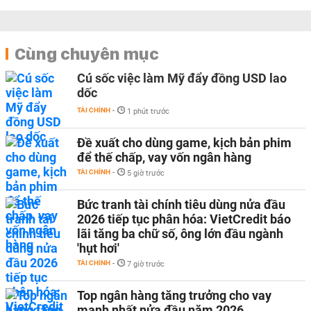
Cùng chuyên mục
Cú sốc việc làm Mỹ đẩy đồng USD lao
dốc
TÀI CHÍNH
-
1 phút trước
Đề xuất cho dùng game, kịch bản phim
để thế chấp, vay vốn ngân hàng
TÀI CHÍNH
-
5 giờ trước
Bức tranh tài chính tiêu dùng nửa đầu
2026 tiếp tục phân hóa: VietCredit báo
lãi tăng ba chữ số, ông lớn đầu ngành
'hụt hơi'
TÀI CHÍNH
-
7 giờ trước
Top ngân hàng tăng trưởng cho vay
mạnh nhất nửa đầu năm 2026