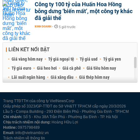
Công ty 100 tỷ của Huấn Hoa Hồng
bỗng dưng ‘biến mất’, một công ty khác
đã giải thể
KINH DOANH
-
5 giờ trước
LIÊN KẾT NỔI BẬT
Giá vàng hôm nay
Tỷ giá ngoại tệ
Tỷ giá usd
Tỷ giá yen
Tỷ giá euro
Giá heo hơi
Giá cà phê
Giá tiêu hôm nay
Lãi suất ngân hàng
Giá xăng dầu
Giá thép hôm nay
Giá sầu riêng
Giá thịt heo
Giá gạo
Giá cao su
Best Retail Brokers
Diễn đàn đầu tư Việt Nam 2026
Trang TTĐTTH của công ty VietNewsCorp
Giấy phép số 3323/GP-TTĐT do Sở VH&TT TP.HCM cấp ngày 20/3/2026
Lầu 5 - Compa Building - 293 Điện Biên Phủ - Phường Gia Định - TP.HCM
Chi nhánh:
Số 5 - Khu 38A Trần Phú - Phường Ba Đình - TP. Hà Nội
Chịu trách nhiệm nội dung:
Hoàng Hữu Lợi
Hotline:
0975798489
Email:
info@vietnambiz.vn
Trách nhiệm về thông tin