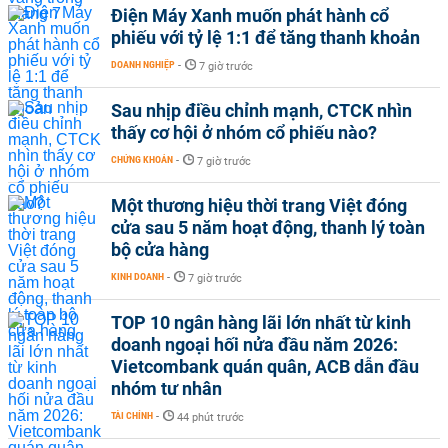
Điện Máy Xanh muốn phát hành cổ
phiếu với tỷ lệ 1:1 để tăng thanh khoản
DOANH NGHIỆP
-
7 giờ trước
Sau nhịp điều chỉnh mạnh, CTCK nhìn
thấy cơ hội ở nhóm cổ phiếu nào?
CHỨNG KHOÁN
-
7 giờ trước
Một thương hiệu thời trang Việt đóng
cửa sau 5 năm hoạt động, thanh lý toàn
bộ cửa hàng
KINH DOANH
-
7 giờ trước
TOP 10 ngân hàng lãi lớn nhất từ kinh
doanh ngoại hối nửa đầu năm 2026:
Vietcombank quán quân, ACB dẫn đầu
nhóm tư nhân
TÀI CHÍNH
-
44 phút trước