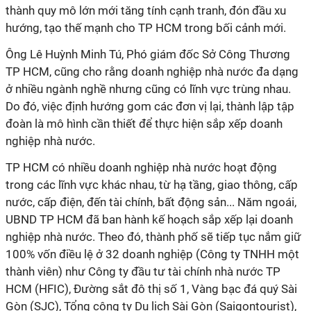
thành quy mô lớn mới tăng tính cạnh tranh, đón đầu xu
hướng, tạo thế mạnh cho TP HCM trong bối cảnh mới.
Ông Lê Huỳnh Minh Tú, Phó giám đốc Sở Công Thương
TP HCM, cũng cho rằng doanh nghiệp nhà nước đa dạng
ở nhiều ngành nghề nhưng cũng có lĩnh vực trùng nhau.
Do đó, việc định hướng gom các đơn vị lại, thành lập tập
đoàn là mô hình cần thiết để thực hiện sắp xếp doanh
nghiệp nhà nước.
TP HCM có nhiều doanh nghiệp nhà nước hoạt động
trong các lĩnh vực khác nhau, từ hạ tầng, giao thông, cấp
nước, cấp điện, đến tài chính, bất động sản... Năm ngoái,
UBND TP HCM đã ban hành kế hoạch sắp xếp lại doanh
nghiệp nhà nước. Theo đó, thành phố sẽ tiếp tục nắm giữ
100% vốn điều lệ ở 32 doanh nghiệp (Công ty TNHH một
thành viên) như Công ty đầu tư tài chính nhà nước TP
HCM (HFIC), Đường sắt đô thị số 1, Vàng bạc đá quý Sài
Gòn (SJC), Tổng công ty Du lịch Sài Gòn (Saigontourist),