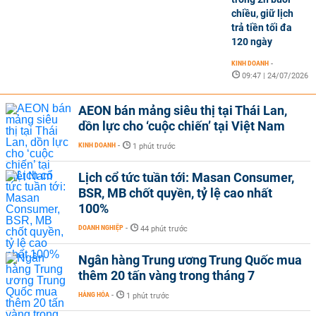
chiều, giữ lịch
trả tiền tối đa
120 ngày
KINH DOANH
-
09:47 | 24/07/2026
AEON bán mảng siêu thị tại Thái Lan,
dồn lực cho ‘cuộc chiến’ tại Việt Nam
KINH DOANH
-
1 phút trước
Lịch cổ tức tuần tới: Masan Consumer,
BSR, MB chốt quyền, tỷ lệ cao nhất
100%
DOANH NGHIỆP
-
44 phút trước
Ngân hàng Trung ương Trung Quốc mua
thêm 20 tấn vàng trong tháng 7
HÀNG HÓA
-
1 phút trước