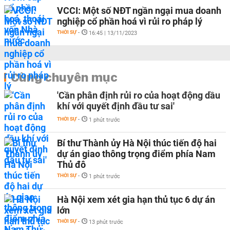
VCCI: Một số NĐT ngần ngại mua doanh
nghiệp cổ phần hoá vì rủi ro pháp lý
THỜI SỰ
-
16:45 | 13/11/2023
Cùng chuyên mục
'Cần phân định rủi ro của hoạt động dầu
khí với quyết định đầu tư sai'
THỜI SỰ
-
1 phút trước
Bí thư Thành ủy Hà Nội thúc tiến độ hai
dự án giao thông trọng điểm phía Nam
Thủ đô
THỜI SỰ
-
1 phút trước
Hà Nội xem xét gia hạn thủ tục 6 dự án
lớn
THỜI SỰ
-
13 phút trước