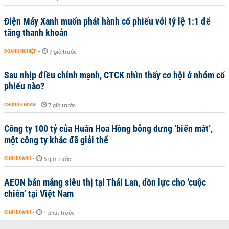
Điện Máy Xanh muốn phát hành cổ phiếu với tỷ lệ 1:1 để
tăng thanh khoản
DOANH NGHIỆP
-
7 giờ trước
Sau nhịp điều chỉnh mạnh, CTCK nhìn thấy cơ hội ở nhóm cổ
phiếu nào?
CHỨNG KHOÁN
-
7 giờ trước
Công ty 100 tỷ của Huấn Hoa Hồng bỗng dưng ‘biến mất’,
một công ty khác đã giải thể
KINH DOANH
-
5 giờ trước
AEON bán mảng siêu thị tại Thái Lan, dồn lực cho ‘cuộc
chiến’ tại Việt Nam
KINH DOANH
-
1 phút trước