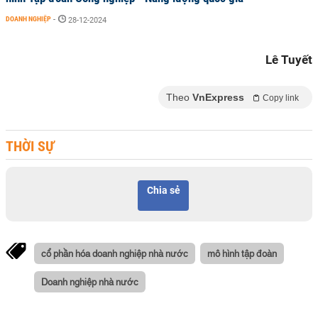
DOANH NGHIỆP
-
28-12-2024
Lê Tuyết
Theo
VnExpress
Copy link
THỜI SỰ
Chia sẻ
cổ phần hóa doanh nghiệp nhà nước
mô hình tập đoàn
Doanh nghiệp nhà nước