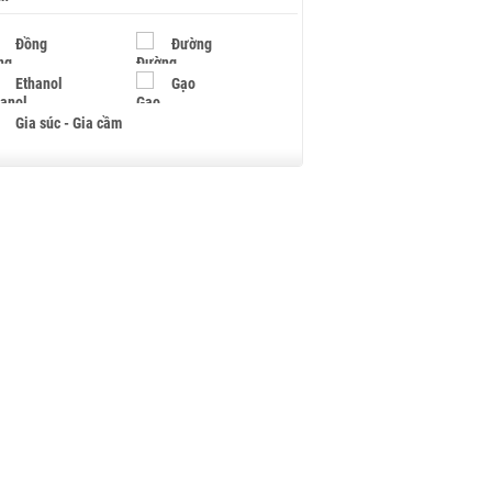
Đồng
Đường
Ethanol
Gạo
Gia súc - Gia cầm
Giấy
Gỗ
Hạt điều
Hồ tiêu - Hạt tiêu
Khí đốt
Kim loại khác
Mắc ca
Muối
Ngũ cốc
Nhựa - Hạt nhựa
Palladium
Phân bón