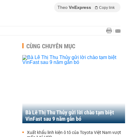
Theo
VnExpress
Copy link
CÙNG CHUYÊN MỤC
Bà Lê Thị Thu Thủy gửi lời chào tạm biệt
VinFast sau 9 năm gắn bó
Xuất khẩu linh kiện ô tô của Toyota Việt Nam vượt