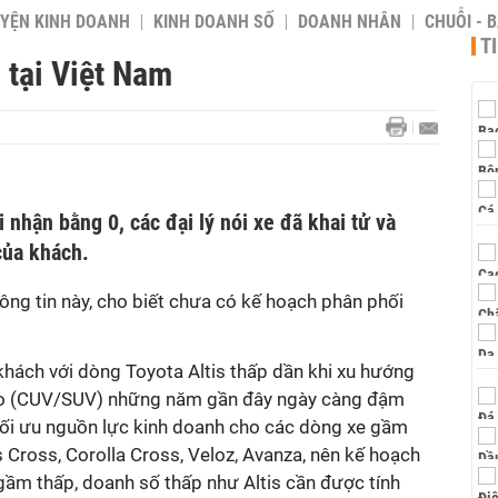
YỆN KINH DOANH
KINH DOANH SỐ
DOANH NHÂN
CHUỖI - 
T
 tại Việt Nam
 nhận bằng 0, các đại lý nói xe đã khai tử và
của khách.
ông tin này, cho biết chưa có kế hoạch phân phối
 khách với dòng Toyota Altis thấp dần khi xu hướng
ao (CUV/SUV) những năm gần đây ngày càng đậm
ối ưu nguồn lực kinh doanh cho các dòng xe gầm
Cross, Corolla Cross, Veloz, Avanza, nên kế hoạch
ầm thấp, doanh số thấp như Altis cần được tính