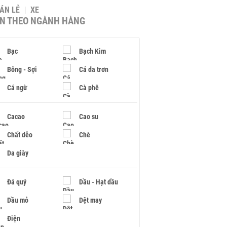
BÁN LẺ
XE
IN THEO NGÀNH HÀNG
Bạc
Bạch Kim
Bông - Sợi
Cá da trơn
Cá ngừ
Cà phê
Cacao
Cao su
Chất dẻo
Chè
Da giày
Đá quý
Dầu - Hạt dầu
Dầu mỏ
Dệt may
Điện