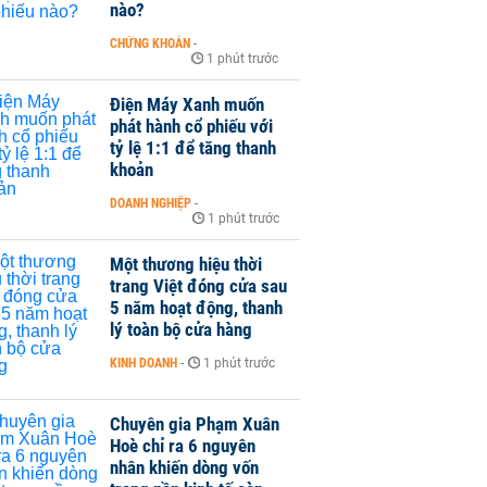
nào?
CHỨNG KHOÁN
-
1 phút trước
Điện Máy Xanh muốn
phát hành cổ phiếu với
tỷ lệ 1:1 để tăng thanh
khoản
DOANH NGHIỆP
-
1 phút trước
Một thương hiệu thời
trang Việt đóng cửa sau
5 năm hoạt động, thanh
lý toàn bộ cửa hàng
KINH DOANH
-
1 phút trước
Chuyên gia Phạm Xuân
Hoè chỉ ra 6 nguyên
nhân khiến dòng vốn