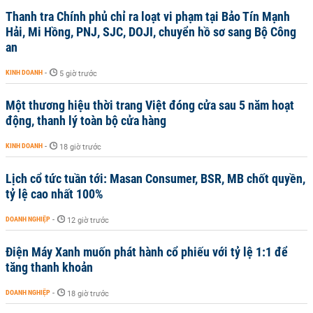
Thanh tra Chính phủ chỉ ra loạt vi phạm tại Bảo Tín Mạnh
Hải, Mi Hồng, PNJ, SJC, DOJI, chuyển hồ sơ sang Bộ Công
an
KINH DOANH
-
5 giờ trước
Một thương hiệu thời trang Việt đóng cửa sau 5 năm hoạt
động, thanh lý toàn bộ cửa hàng
KINH DOANH
-
18 giờ trước
Lịch cổ tức tuần tới: Masan Consumer, BSR, MB chốt quyền,
tỷ lệ cao nhất 100%
DOANH NGHIỆP
-
12 giờ trước
Điện Máy Xanh muốn phát hành cổ phiếu với tỷ lệ 1:1 để
tăng thanh khoản
DOANH NGHIỆP
-
18 giờ trước