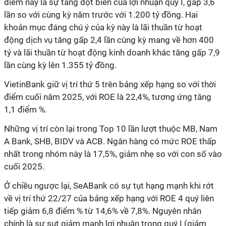
điểm này là sự tăng đột biến của lợi nhuận quý I, gấp 3,6
lần so với cùng kỳ năm trước với 1.200 tỷ đồng. Hai
khoản mục đáng chú ý của kỳ này là lãi thuần từ hoạt
động dịch vụ tăng gấp 2,4 lần cùng kỳ mang về hơn 400
tỷ và lãi thuần từ hoạt động kinh doanh khác tăng gấp 7,9
lần cùng kỳ lên 1.355 tỷ đồng.
VietinBank giữ vị trí thứ 5 trên bảng xếp hạng so với thời
điểm cuối năm 2025, với ROE là 22,4%, tương ứng tăng
1,1 điểm %.
Những vị trí còn lại trong Top 10 lần lượt thuộc MB, Nam
A Bank, SHB, BIDV và ACB. Ngân hàng có mức ROE thấp
nhất trong nhóm này là 17,5%, giảm nhẹ so với con số vào
cuối 2025.
Ở chiều ngược lại, SeABank có sự tụt hạng mạnh khi rớt
về vị trí thứ 22/27 của bảng xếp hạng với ROE 4 quý liên
tiếp giảm 6,8 điểm % từ 14,6% về 7,8%. Nguyên nhân
chính là sự sụt giảm mạnh lợi nhuận trong quý I (giảm