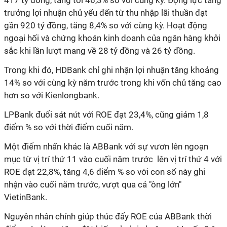
417 tỷ đồng, tăng tới 46,3% so với cùng kỳ. Động lực tăng
trưởng lợi nhuận chủ yếu đến từ thu nhập lãi thuần đạt
gần 920 tỷ đồng, tăng 8,4% so với cùng kỳ. Hoạt động
ngoại hối và chứng khoán kinh doanh của ngân hàng khởi
sắc khi lần lượt mang về 28 tỷ đồng và 26 tỷ đồng.
Trong khi đó, HDBank chỉ ghi nhận lợi nhuận tăng khoảng
14% so với cùng kỳ năm trước trong khi vốn chủ tăng cao
hơn so với Kienlongbank.
LPBank
đuổi sát nút
với ROE đạt 23,4%, cũng giảm 1,8
điểm % so với thời điểm cuối năm
.
Một điểm nhấn khác là ABBank với sự vươn lên ngoạn
mục từ vị trí thứ 11 vào cuối năm trước lên vị trí thứ 4 với
ROE đạt 22,8%, tăng 4,6 điểm % so với con số này ghi
nhận vào cuối năm trước, vượt qua cả "ông lớn"
VietinBank.
Nguyên nhân chính giúp thúc đẩy ROE của ABBank thời