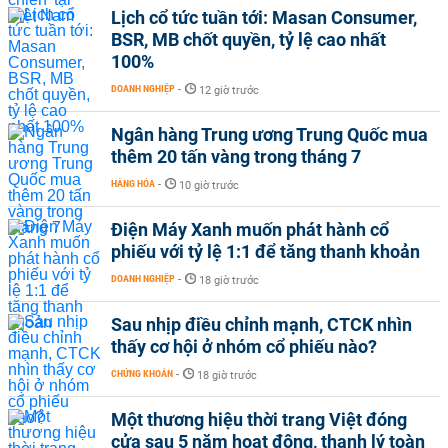
Lịch cổ tức tuần tới: Masan Consumer,
BSR, MB chốt quyền, tỷ lệ cao nhất
100%
DOANH NGHIỆP
-
12 giờ trước
Ngân hàng Trung ương Trung Quốc mua
thêm 20 tấn vàng trong tháng 7
HÀNG HÓA
-
10 giờ trước
Điện Máy Xanh muốn phát hành cổ
phiếu với tỷ lệ 1:1 để tăng thanh khoản
DOANH NGHIỆP
-
18 giờ trước
Sau nhịp điều chỉnh mạnh, CTCK nhìn
thấy cơ hội ở nhóm cổ phiếu nào?
CHỨNG KHOÁN
-
18 giờ trước
Một thương hiệu thời trang Việt đóng
cửa sau 5 năm hoạt động, thanh lý toàn