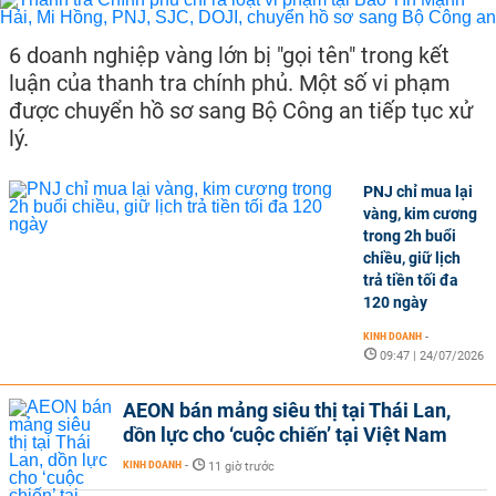
6 doanh nghiệp vàng lớn bị "gọi tên" trong kết
luận của thanh tra chính phủ. Một số vi phạm
được chuyển hồ sơ sang Bộ Công an tiếp tục xử
lý.
PNJ chỉ mua lại
vàng, kim cương
trong 2h buổi
chiều, giữ lịch
trả tiền tối đa
120 ngày
KINH DOANH
-
09:47 | 24/07/2026
AEON bán mảng siêu thị tại Thái Lan,
dồn lực cho ‘cuộc chiến’ tại Việt Nam
KINH DOANH
-
11 giờ trước