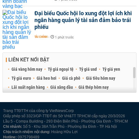
Đại biểu Quốc hội lo xung đột lợi ích khi
ngân hàng quản lý tài sản đảm bảo trái
phiếu
TÀI CHÍNH
-
1 phút trước
LIÊN KẾT NỔI BẬT
Giá vàng hôm nay
Tỷ giá ngoại tệ
Tỷ giá usd
Tỷ giá yen
Tỷ giá euro
Giá heo hơi
Giá cà phê
Giá tiêu hôm nay
Lãi suất ngân hàng
Giá xăng dầu
Giá thép hôm nay
Giá sầu riêng
Giá thịt heo
Giá gạo
Giá cao su
Best Retail Brokers
Diễn đàn đầu tư Việt Nam 2026
Trang TTĐTTH của công ty VietNewsCorp
Giấy phép số 3323/GP-TTĐT do Sở VH&TT TP.HCM cấp ngày 20/3/2026
Lầu 5 - Compa Building - 293 Điện Biên Phủ - Phường Gia Định - TP.HCM
Chi nhánh:
Số 5 - Khu 38A Trần Phú - Phường Ba Đình - TP. Hà Nội
Chịu trách nhiệm nội dung:
Hoàng Hữu Lợi
Hotline:
0975798489