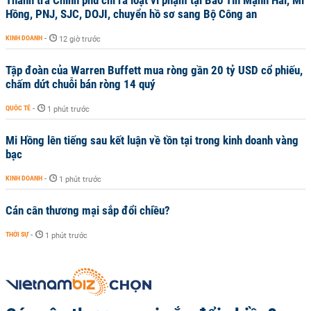
Thanh tra Chính phủ chỉ ra loạt vi phạm tại Bảo Tín Mạnh Hải, Mi
Hồng, PNJ, SJC, DOJI, chuyển hồ sơ sang Bộ Công an
KINH DOANH
-
12 giờ trước
Tập đoàn của Warren Buffett mua ròng gần 20 tỷ USD cổ phiếu,
chấm dứt chuỗi bán ròng 14 quý
QUỐC TẾ
-
1 phút trước
Mi Hồng lên tiếng sau kết luận về tồn tại trong kinh doanh vàng
bạc
KINH DOANH
-
1 phút trước
Cán cân thương mại sắp đổi chiều?
THỜI SỰ
-
1 phút trước