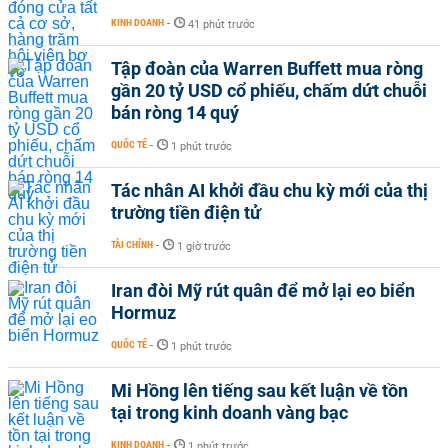
KINH DOANH
-
41 phút trước
Tập đoàn của Warren Buffett mua ròng
gần 20 tỷ USD cổ phiếu, chấm dứt chuỗi
bán ròng 14 quý
QUỐC TẾ
-
1 phút trước
Tác nhân AI khởi đầu chu kỳ mới của thị
trường tiền điện tử
TÀI CHÍNH
-
1 giờ trước
Iran đòi Mỹ rút quân để mở lại eo biển
Hormuz
QUỐC TẾ
-
1 phút trước
Mi Hồng lên tiếng sau kết luận về tồn
tại trong kinh doanh vàng bạc
KINH DOANH
-
1 phút trước