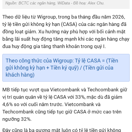
Nguồn: BCTC các ngân hàng, WiData - Đồ hoạ: Alex Chu.
Theo dữ liệu từ Wigroup, trong ba tháng đầu năm 2026,
tỷ lệ tiền gửi không kỳ hạn (CASA) của các ngân hàng đã
đồng loạt giảm. Xu hướng này phù hợp với bối cảnh mặt
bằng lãi suất huy động tăng mạnh khi các ngân hàng chạy
đua huy động gia tăng thanh khoản trong quý I.
Theo công thức của Wigroup: Tỷ lệ CASA = (Tiền
gửi không kỳ hạn + Tiền ký quỹ) / (Tiền gửi của
khách hàng)
MB tiếp tục vượt qua Vietcombank và Techcombank giữ
vị trí quán quân về tỷ lệ CASA với 33%, mặc dù đã giảm
4,6% so với cuối năm trước. Vietcombank và
Techcombank cũng tiếp tục giữ CASA ở mức cao trên
ngưỡng 32%.
Đây cũng là ba gương mặt luôn có tỷ lệ tiền gửi không