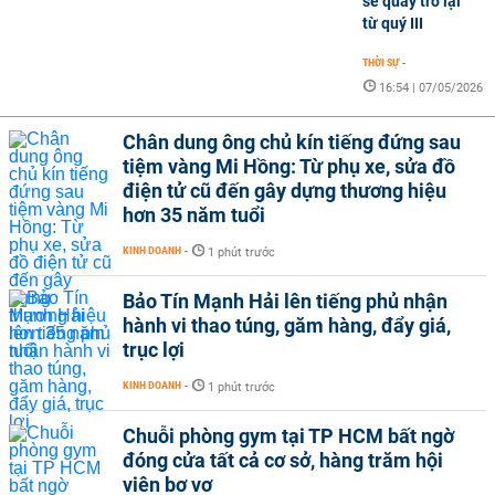
sẽ quay trở lại
từ quý III
THỜI SỰ
-
16:54 | 07/05/2026
Chân dung ông chủ kín tiếng đứng sau
tiệm vàng Mi Hồng: Từ phụ xe, sửa đồ
điện tử cũ đến gây dựng thương hiệu
hơn 35 năm tuổi
KINH DOANH
-
1 phút trước
Bảo Tín Mạnh Hải lên tiếng phủ nhận
hành vi thao túng, găm hàng, đẩy giá,
trục lợi
KINH DOANH
-
1 phút trước
Chuỗi phòng gym tại TP HCM bất ngờ
đóng cửa tất cả cơ sở, hàng trăm hội
viên bơ vơ