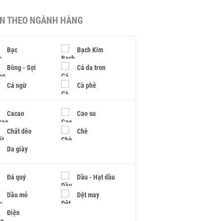
IN THEO NGÀNH HÀNG
Bạc
Bạch Kim
Bông - Sợi
Cá da trơn
Cá ngừ
Cà phê
Cacao
Cao su
Chất dẻo
Chè
Da giày
Đá quý
Dầu - Hạt dầu
Dầu mỏ
Dệt may
Điện