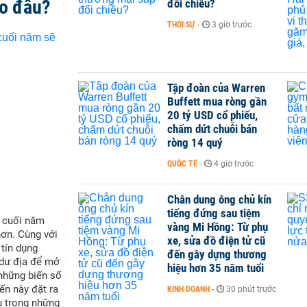
ào đâu?
đổi chiều?
THỜI SỰ
-
3 giờ trước
Tập đoàn của Warren
Buffett mua ròng gần
20 tỷ USD cổ phiếu,
chấm dứt chuỗi bán
ròng 14 quý
QUỐC TẾ
-
4 giờ trước
Chân dung ông chủ kín
tiếng đứng sau tiệm
i cuối năm
vàng Mi Hồng: Từ phụ
hơn. Cùng với
xe, sửa đồ điện tử cũ
 tín dụng
đến gây dựng thương
 dư địa để mở
hiệu hơn 35 năm tuổi
 những biến số
ến này đặt ra
KINH DOANH
-
30 phút trước
u trong những