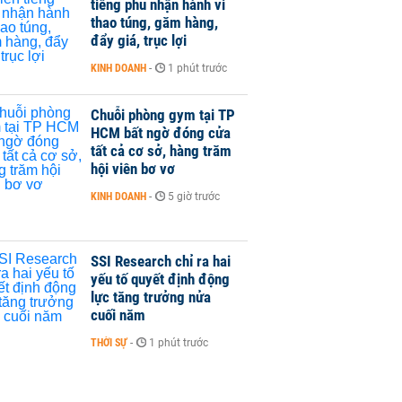
tiếng phủ nhận hành vi
thao túng, găm hàng,
đẩy giá, trục lợi
KINH DOANH
-
1 phút trước
Chuỗi phòng gym tại TP
HCM bất ngờ đóng cửa
tất cả cơ sở, hàng trăm
hội viên bơ vơ
KINH DOANH
-
5 giờ trước
SSI Research chỉ ra hai
yếu tố quyết định động
lực tăng trưởng nửa
cuối năm
THỜI SỰ
-
1 phút trước