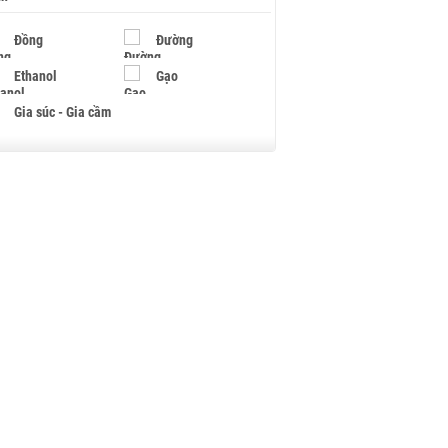
Đồng
Đường
Ethanol
Gạo
Gia súc - Gia cầm
Giấy
Gỗ
Hạt điều
Hồ tiêu - Hạt tiêu
Khí đốt
Kim loại khác
Mắc ca
Muối
Ngũ cốc
Nhựa - Hạt nhựa
Palladium
Phân bón