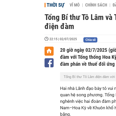
THỜI SỰ
VĨ MÔ
CHÍNH SÁCH
Đ
Tổng Bí thư Tô Lâm và
điện đàm
22:15 | 02/07/2025
Chia sẻ
20 giờ ngày 02/7/2025 (gi
đàm với Tổng thống Hoa K
đàm phán về thuế đối ứng 
Tổng Bí thư Tô Lâm điện đàm với
Hai nhà Lãnh đạo bày tỏ vui
quan hệ song phương. Tổng 
nghênh việc hai đoàn đàm ph
Nam–Hoa Kỳ về Khuôn khổ Hi
bằng.