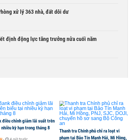
hòng xử lý 363 nhà, đất dôi dư
yết định động lực tăng trưởng nửa cuối năm
thuế 100% lên những đối tác thương mại hàng đầu?
lại 5 sở ngành
điều chỉnh giảm lãi suất trên
i nhiều kỳ hạn trong tháng 8
Thanh tra Chính phủ chỉ ra loạt vi
phạm tại Bảo Tín Mạnh Hải, Mi Hồng,
NH
-
4 giờ trước