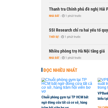
Thanh tra Chính phủ đề nghị Hải P
NHÀ ĐẤT
-
1 phút trước
SSI Research chỉ ra hai yếu tố qu
THỜI SỰ
-
1 phút trước
Nhiều phòng trọ Hà Nội tăng giá
NHÀ ĐẤT
-
1 phút trước
ĐỌC NHIỀU NHẤT
Ông Trump sắp có quyền tùy ý áp 
QUỐC TẾ
-
1 phút trước
Hà Nội dự kiến sáp nhập, tổ chức 
VPBank 
Chuỗi phòng gym tại TP HCM bất
biểu tạ
THỜI SỰ
-
1 phút trước
ngờ đóng cửa tất cả cơ sở, hàng
trăm hội viên bơ vơ
TÀI CHÍ