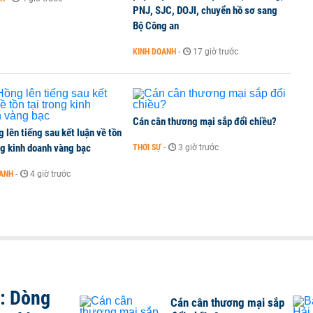
PNJ, SJC, DOJI, chuyển hồ sơ sang
 liên quan đến vấn đề nộp thuế
Bộ Công an
KINH DOANH
-
17 giờ trước
Cán cân thương mại sắp đổi chiều?
 lên tiếng sau kết luận về tồn
ng kinh doanh vàng bạc
THỜI SỰ
-
3 giờ trước
OANH
-
4 giờ trước
t: Dòng
Cán cân thương mại sắp