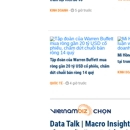
PNJ công bố thông tin bất thường
KINH DOANH
-
5 giờ trước
KINH DOANH
-
1 phút trước
Mi Hồng
Tập đoàn của Warren Buffett mua
tại tro
ròng gần 20 tỷ USD cổ phiếu, chấm
dứt chuỗi bán ròng 14 quý
KINH D
QUỐC TẾ
-
4 giờ trước
Data Talk | Macro Insigh