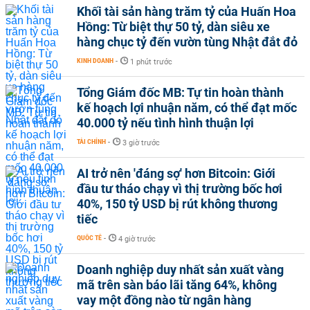
Khối tài sản hàng trăm tỷ của Huấn Hoa
Hồng: Từ biệt thự 50 tỷ, dàn siêu xe
hàng chục tỷ đến vườn tùng Nhật đắt đỏ
KINH DOANH
-
1 phút trước
Tổng Giám đốc MB: Tự tin hoàn thành
kế hoạch lợi nhuận năm, có thể đạt mốc
40.000 tỷ nếu tình hình thuận lợi
TÀI CHÍNH
-
3 giờ trước
AI trở nên 'đáng sợ' hơn Bitcoin: Giới
đầu tư tháo chạy vì thị trường bốc hơi
40%, 150 tỷ USD bị rút không thương
tiếc
QUỐC TẾ
-
4 giờ trước
Doanh nghiệp duy nhất sản xuất vàng
mã trên sàn báo lãi tăng 64%, không
vay một đồng nào từ ngân hàng