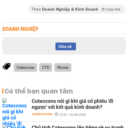
Theo
Doanh Nghiệp & Kinh Doanh
Copy link
DOANH NGHIỆP
Chia sẻ
Coteccons
CTD
Ricons
Có thể bạn quan tâm
Coteccons nói gì khi giá cổ phiếu 'đi
ngược' với kết quả kinh doanh?
CHỨNG KHOÁN
-
15:32 | 16/06/2026
Chủ tịch Coteccons lên tiếng về vụ tranh