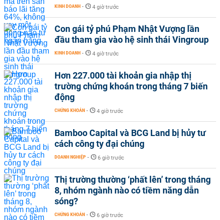
KINH DOANH
-
4 giờ trước
Con gái tỷ phú Phạm Nhật Vượng lần
đầu tham gia vào hệ sinh thái Vingroup
KINH DOANH
-
4 giờ trước
Hơn 227.000 tài khoản gia nhập thị
trường chứng khoán trong tháng 7 biến
động
CHỨNG KHOÁN
-
4 giờ trước
Bamboo Capital và BCG Land bị hủy tư
cách công ty đại chúng
DOANH NGHIỆP
-
6 giờ trước
Thị trường thường ‘phất lên’ trong tháng
8, nhóm ngành nào có tiềm năng dẫn
sóng?
CHỨNG KHOÁN
-
6 giờ trước