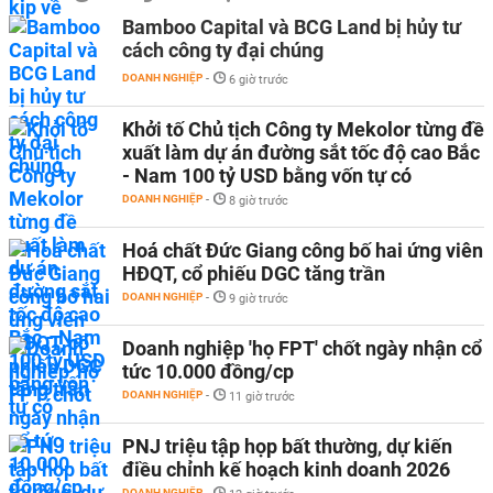
Bamboo Capital và BCG Land bị hủy tư
cách công ty đại chúng
DOANH NGHIỆP
-
6 giờ trước
Khởi tố Chủ tịch Công ty Mekolor từng đề
xuất làm dự án đường sắt tốc độ cao Bắc
- Nam 100 tỷ USD bằng vốn tự có
DOANH NGHIỆP
-
8 giờ trước
Hoá chất Đức Giang công bố hai ứng viên
HĐQT, cổ phiếu DGC tăng trần
DOANH NGHIỆP
-
9 giờ trước
Doanh nghiệp 'họ FPT' chốt ngày nhận cổ
tức 10.000 đồng/cp
DOANH NGHIỆP
-
11 giờ trước
PNJ triệu tập họp bất thường, dự kiến
điều chỉnh kế hoạch kinh doanh 2026
DOANH NGHIỆP