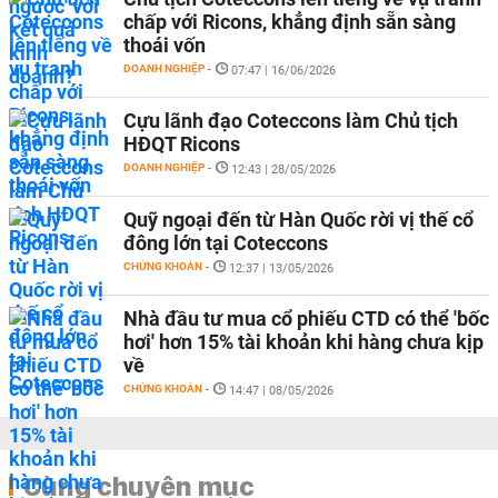
chấp với Ricons, khẳng định sẵn sàng
thoái vốn
DOANH NGHIỆP
-
07:47 | 16/06/2026
Cựu lãnh đạo Coteccons làm Chủ tịch
HĐQT Ricons
DOANH NGHIỆP
-
12:43 | 28/05/2026
Quỹ ngoại đến từ Hàn Quốc rời vị thế cổ
đông lớn tại Coteccons
CHỨNG KHOÁN
-
12:37 | 13/05/2026
Nhà đầu tư mua cổ phiếu CTD có thể 'bốc
hơi' hơn 15% tài khoản khi hàng chưa kịp
về
CHỨNG KHOÁN
-
14:47 | 08/05/2026
Cùng chuyên mục