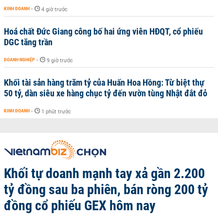
KINH DOANH
-
4 giờ trước
Hoá chất Đức Giang công bố hai ứng viên HĐQT, cổ phiếu
DGC tăng trần
DOANH NGHIỆP
-
9 giờ trước
Khối tài sản hàng trăm tỷ của Huấn Hoa Hồng: Từ biệt thự
50 tỷ, dàn siêu xe hàng chục tỷ đến vườn tùng Nhật đắt đỏ
KINH DOANH
-
1 phút trước
Khối tự doanh mạnh tay xả gần 2.200
tỷ đồng sau ba phiên, bán ròng 200 tỷ
đồng cổ phiếu GEX hôm nay