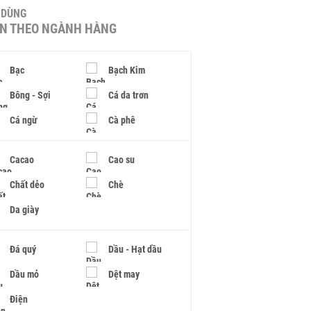
U DÙNG
IN THEO NGÀNH HÀNG
Bạc
Bạch Kim
Bông - Sợi
Cá da trơn
Cá ngừ
Cà phê
Cacao
Cao su
Chất dẻo
Chè
Da giày
Đá quý
Dầu - Hạt dầu
Dầu mỏ
Dệt may
Điện