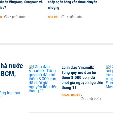
 dự án Vingroup, Sungroup và
chấp ngân hàng vẫn được chuyển
ise?
nhượng
NH
-
25 phút trước
NHÀ ĐẤT
-
15 giờ trước
Nhà nước
Lãnh đạo Vinamilk:
, BCM,
Tăng quy mô đàn bò
thêm 8.000 con, đã
chốt giá nguyên liệu đến
tháng 11
DOANH NGHIỆP
-
1 phút trước