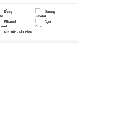
Đồng
Đường
Ethanol
Gạo
Gia súc - Gia cầm
Giấy
Gỗ
Hạt điều
Hồ tiêu - Hạt tiêu
Khí đốt
Kim loại khác
Mắc ca
Muối
Ngũ cốc
Nhựa - Hạt nhựa
Palladium
Phân bón