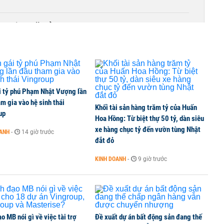
ồn tại 44 năm ở TP HCM
i tỷ phú Phạm Nhật Vượng lần
m gia vào hệ sinh thái
Khối tài sản hàng trăm tỷ của Huấn
up
Hoa Hồng: Từ biệt thự 50 tỷ, dàn siêu
xe hàng chục tỷ đến vườn tùng Nhật
OANH
-
14 giờ trước
đắt đỏ
KINH DOANH
-
9 giờ trước
o MB nói gì về việc tài trợ
Đề xuất dự án bất động sản đang thế