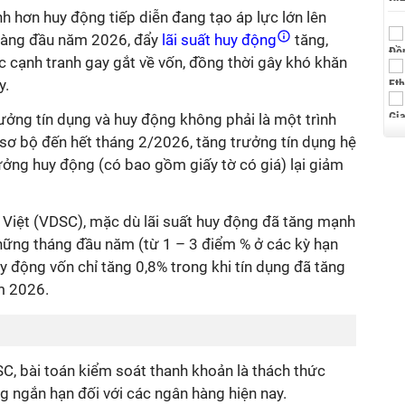
nh hơn huy động tiếp diễn
đang tạo áp lực lớn lên
hàng đầu năm 2026, đẩy
lãi suất huy động
tăng,
 cạnh tranh gay gắt về vốn, đồng thời gây khó khăn
y.
rưởng
tín
dụng
và
huy
động
không phải là một trình
, sơ bộ đến hết tháng 2/2026, tăng trưởng tín dụng hệ
ưởng huy động (có bao gồm giấy tờ có giá) lại giảm
Việt (VDSC), mặc dù lãi suất huy động đã tăng mạnh
hững tháng đầu năm (từ 1 – 3 điểm % ở các kỳ hạn
uy động vốn chỉ tăng 0,8% trong khi tín dụng đã tăng
m 2026.
C, bài toán kiểm soát thanh khoản là thách thức
ng ngắn hạn đối với các ngân hàng hiện nay.