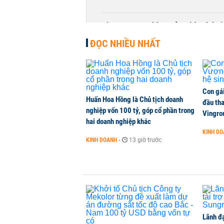
Phương Nam đóng cửa nhà sách t
KINH DOANH
-
1 phút trước
ĐỌC NHIỀU NHẤT
Con gá
Huấn Hoa Hồng là Chủ tịch doanh
đầu tha
nghiệp vốn 100 tỷ, góp cổ phần trong
Vingro
hai doanh nghiệp khác
KINH D
KINH DOANH
-
13 giờ trước
Lãnh đạ