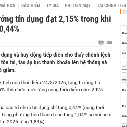
 MÃ HOÁ
BẢO HIỂM
TỶ GIÁ
PHI TIỀN MẶT
TÀI CHÍNH TIÊ
T
ưởng tín dụng đạt 2,15% trong khi
 0,44%
 dụng và huy động tiếp diễn cho thấy chênh lệch
tồn tại, tạo áp lực thanh khoản lên hệ thống và
ó giảm.
, t
ính đến thời điểm 24/3/2026,
tăng trưởng tín
15%, thấp hơn mức tăng
cùng thời điểm năm 2025
a các tổ chức tín dụng chỉ tăng 0,44% (
cùng thời
;
Tổng phương tiện thanh toán tăng 1,04% so với cuối
ăm 2025 tăng 1,89%).