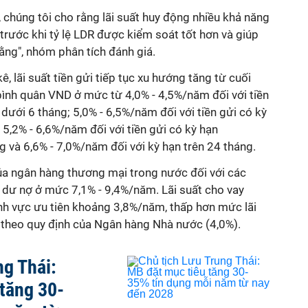
 chúng tôi cho rằng lãi suất huy động nhiều khả năng
 trước khi tỷ lệ LDR được kiểm soát tốt hơn và giúp
ằng", nhóm phân tích đánh giá.
ê, l
ãi suất tiền gửi tiếp tục xu hướng tăng từ cuối
ình quân
VND ở mức t
ừ 4,0% - 4,5
%/năm đối với tiền
 dưới 6 tháng;
5,0% - 6,5%
/năm đối với tiền gửi có kỳ
5,2% - 6,6%/năm đối với tiền gửi có
kỳ hạn
g và 6,6% - 7,0%/năm đối với kỳ hạn trên 24 tháng.
của ngân hàng thương mại
trong nước đối với các
 dư nợ ở mức 7,1% - 9,4%/năm. Lãi suất cho vay
ĩnh
vực ưu tiên khoảng 3,8%/năm, thấp hơn mức lãi
a theo quy định của Ngân hàng Nhà nước (4,0%).
ng Thái:
tăng 30-