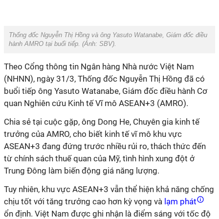
Thống đốc Nguyễn Thị Hồng và ông Yasuto Watanabe, Giám đốc điều
hành AMRO tại buổi tiếp. (Ảnh:
SBV
).
Theo Cổng thông tin Ngân hàng Nhà nước Việt Nam
(NHNN), ngày 31/3, Thống đốc Nguyễn Thị Hồng đã có
buổi tiếp ông Yasuto Watanabe, Giám đốc điều hành Cơ
quan Nghiên cứu Kinh tế Vĩ mô ASEAN+3 (AMRO).
Chia sẻ tại cuộc gặp, ông Dong He, Chuyên gia kinh tế
trưởng của AMRO, cho biết kinh tế vĩ mô khu vực
ASEAN+3 đang đứng trước nhiều rủi ro, thách thức đến
từ chính sách thuế quan của Mỹ, tình hình xung đột ở
Trung Đông làm biến động giá năng lượng.
Tuy nhiên, khu vực ASEAN+3 vẫn thể hiện khả năng chống
chịu tốt với tăng trưởng cao hơn kỳ vọng và
lạm phát
ổn định. Việt Nam được ghi nhận là điểm sáng với tốc độ