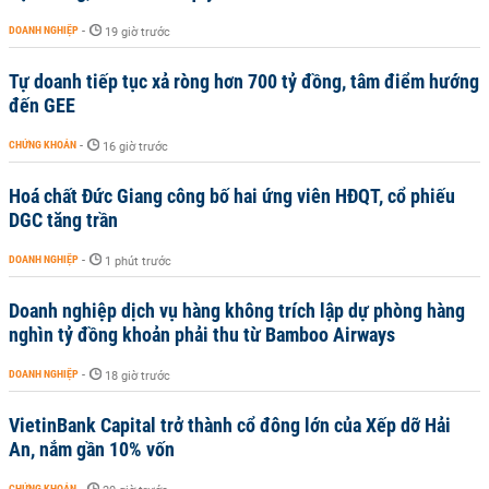
DOANH NGHIỆP
-
19 giờ trước
Tự doanh tiếp tục xả ròng hơn 700 tỷ đồng, tâm điểm hướng
đến GEE
CHỨNG KHOÁN
-
16 giờ trước
Hoá chất Đức Giang công bố hai ứng viên HĐQT, cổ phiếu
DGC tăng trần
DOANH NGHIỆP
-
1 phút trước
Doanh nghiệp dịch vụ hàng không trích lập dự phòng hàng
nghìn tỷ đồng khoản phải thu từ Bamboo Airways
DOANH NGHIỆP
-
18 giờ trước
VietinBank Capital trở thành cổ đông lớn của Xếp dỡ Hải
An, nắm gần 10% vốn
CHỨNG KHOÁN