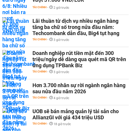
TÀI CHÍNH
-
2 giờ trước
Lãi thuần từ dịch vụ nhiều ngân hàng
tăng ba chữ số trong nửa đầu năm:
Techcombank dẫn đầu, Big4 tụt hạng
TÀI CHÍNH
-
3 giờ trước
Doanh nghiệp rút tiền mặt đến 300
triệu/ngày dễ dàng qua quét mã QR trên
ứng dụng TPBank Biz
TÀI CHÍNH
-
3 giờ trước
Hơn 3.700 nhân sự rời ngành ngân hàng
sau nửa đầu năm 2026
TÀI CHÍNH
-
4 giờ trước
UOB sẽ bán mảng quản lý tài sản cho
AllianzGI với giá 434 triệu USD
TÀI CHÍNH
-
18 giờ trước