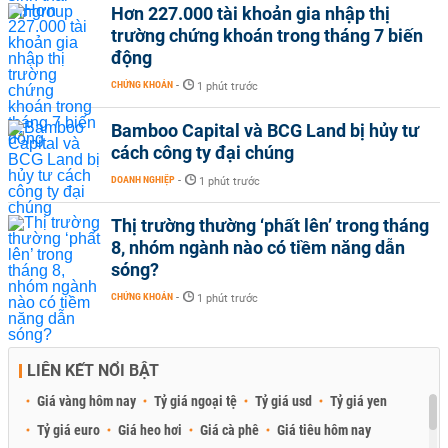
Hơn 227.000 tài khoản gia nhập thị
trường chứng khoán trong tháng 7 biến
động
CHỨNG KHOÁN
-
1 phút trước
Bamboo Capital và BCG Land bị hủy tư
cách công ty đại chúng
DOANH NGHIỆP
-
1 phút trước
Thị trường thường ‘phất lên’ trong tháng
8, nhóm ngành nào có tiềm năng dẫn
sóng?
CHỨNG KHOÁN
-
1 phút trước
LIÊN KẾT NỔI BẬT
Giá vàng hôm nay
Tỷ giá ngoại tệ
Tỷ giá usd
Tỷ giá yen
Tỷ giá euro
Giá heo hơi
Giá cà phê
Giá tiêu hôm nay