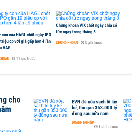
Chứng khoán VIX chốt ngày chia cổ
tức ngay trong tháng 8
y con của HAGL chốt ngày IPO
triệu cp với giá gấp hơn 4 lần
CHỨNG KHOÁN
-
3 giờ trước
ếu HAG
KHOÁN
-
11 giờ trước
ng cho
EVN đã xóa sạch lỗ lũy
 năm
kế, thu gần 353.000 tỷ
đồng sau nửa năm
DOANH NGHIỆP
-
1 phút trước