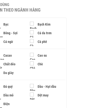
U DÙNG
IN THEO NGÀNH HÀNG
Bạc
Bạch Kim
Bông - Sợi
Cá da trơn
Cá ngừ
Cà phê
Cacao
Cao su
Chất dẻo
Chè
Da giày
Đá quý
Dầu - Hạt dầu
Dầu mỏ
Dệt may
Điện