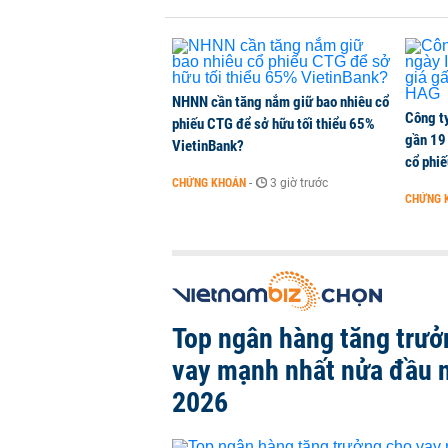
KINH DOANH
-
1 phút trước
NHNN cần tăng nắm giữ bao nhiêu cổ
Công t
phiếu CTG để sở hữu tối thiểu 65%
gần 19 
VietinBank?
cổ phi
CHỨNG KHOÁN
-
3 giờ trước
CHỨNG 
Top ngân hàng tăng trưở
vay mạnh nhất nửa đầu
2026