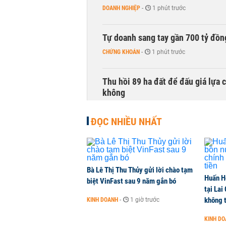
DOANH NGHIỆP
-
1 phút trước
Tự doanh sang tay gần 700 tỷ đồn
CHỨNG KHOÁN
-
1 phút trước
Thu hồi 89 ha đất để đấu giá lựa 
không
NHÀ ĐẤT
-
1 phút trước
ĐỌC NHIỀU NHẤT
Dòng tiền ngoại bất ngờ trở lại T
CHỨNG KHOÁN
-
1 phút trước
Bà Lê Thị Thu Thủy gửi lời chào tạm
Huấn H
Kiến nghị đưa người bán hàng onl
biệt VinFast sau 9 năm gắn bó
tại Lai
THỜI SỰ
-
1 phút trước
không t
KINH DOANH
-
1 giờ trước
KINH D
TikToker Khánh Sky, Vua Quạt, Hồ