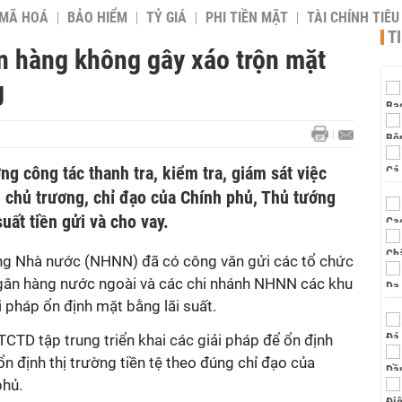
 MÃ HOÁ
BẢO HIỂM
TỶ GIÁ
PHI TIỀN MẶT
TÀI CHÍNH TIÊ
T
 hàng không gây xáo trộn mặt
g
g công tác thanh tra, kiểm tra, giám sát việc
i chủ trương, chỉ đạo của Chính phủ, Thủ tướng
uất tiền gửi và cho vay.
ng Nhà nước (NHNN) đã có công văn gửi các tổ chức
ngân hàng nước ngoài và các chi nhánh NHNN các khu
ải pháp ổn định mặt bằng lãi suất.
 TCTD
t
ập trung triển khai các giải pháp để ổn định
ổn định thị trường tiền tệ theo đúng chỉ đạo của
phủ.