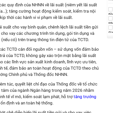
ác quy định của NHNN về lãi suất (niêm yết lãi suất
i đa...); tăng cường hoạt động kiểm soát, kiểm tra nội
kịp thời các hành vi vi phạm về lãi suất.
ãi suất cho vay bình quân, chênh lệch lãi suất tiền gửi
t cho vay các chương trình tín dụng, gói tín dụng và
c (nếu có) trên trang thông tin điện tử của TCTD.
các TCTD c
ân đối nguồn vốn – sử dụng vốn đảm bảo
trả của TCTD, không gây xáo trộn mặt bằng lãi suất
o các lĩnh vực sản xuất kinh doanh, lĩnh vực ưu tiên,
nh tế, đảm bảo an toàn hoạt động của TCTD theo chủ
tướng Chính phủ và Thống đốc NHNN.
êm túc, quyết liệt chỉ đạo của Thống đốc về tổ chức
ng tâm của ngành Ngân hàng trong năm 2026 nhằm
nh tế vĩ mô, kiểm soát lạm phát, hỗ trợ
tăng trưởng
n định và an toàn hệ thống.
t chẽ diễn biến lãi suất tiền gửi và cho vay, việc