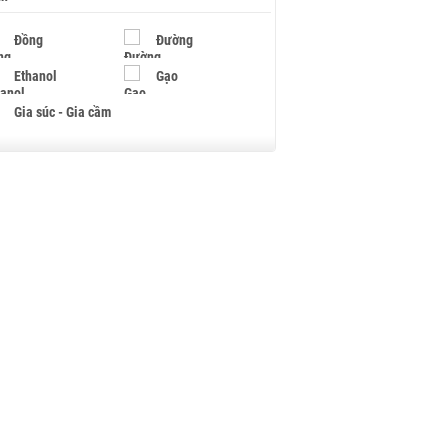
Đồng
Đường
Ethanol
Gạo
Gia súc - Gia cầm
Giấy
Gỗ
Hạt điều
Hồ tiêu - Hạt tiêu
Khí đốt
Kim loại khác
Mắc ca
Muối
Ngũ cốc
Nhựa - Hạt nhựa
Palladium
Phân bón