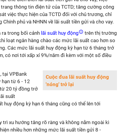
n
trang thông tin điện tử của TCTD
; tăng cường công
 sát việc thực hiện của TCTD đối với chủ trương, chỉ
 Chính phủ và NHNN về lãi suất tiền gửi và cho vay.
ra trong bối cảnh
lãi suất huy động
trên thị trường
hi loạt ngân hàng chào các mức lãi suất cao hơn so
ng. Các mức lãi suất huy động kỳ hạn từ 6 tháng trở
m, có nơi tới xấp xỉ 9%/năm đi kèm với một số điều
, tại VPBank
Cuộc đua lãi suất huy động
 hạn từ 6 - 12
'nóng' trở lại
 từ 20 tỷ đồng trở
ãi suất
ất huy động kỳ hạn 6 tháng cũng có thể lên tới
uy trì xu hướng tăng rõ ràng và không nằm ngoài kì
hiện nhiều hơn những mức lãi suất tiền gửi 8 -