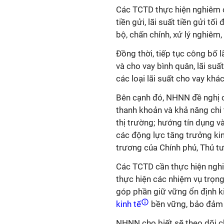
Các TCTD t
hực hiện nghiêm c
tiền gửi, lãi suất tiền gửi tố
bộ, chấn chỉnh, xử lý nghiêm, 
Đồng thời, tiếp tục công bố l
và cho vay bình quân, lãi suấ
các loại lãi suất cho vay khá
Bên cạnh đó, NHNN đề nghị 
thanh khoản và khả năng chi 
thị trường; hướng tín dụng và
các động lực tăng trưởng ki
trương của Chính phủ, Thủ 
Các TCTD cần thực hiện nghi
thực hiện các nhiệm vụ trọ
góp phần giữ vững ổn định ki
kinh tế
bền vững, bảo đảm ổ
NHNN cho biết sẽ theo dõi chặ