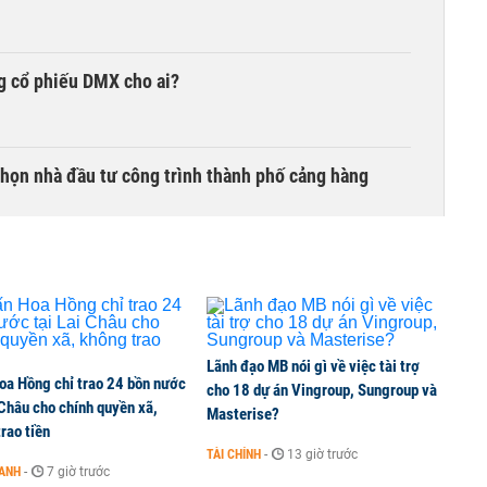
g cổ phiếu DMX cho ai?
chọn nhà đầu tư công trình thành phố cảng hàng
TCK, ai đã mua vào?
Lãnh đạo MB nói gì về việc tài trợ
oa Hồng chỉ trao 24 bồn nước
ine, lao động công trình đóng BHXH bắt buộc
cho 18 dự án Vingroup, Sungroup và
 Châu cho chính quyền xã,
Masterise?
rao tiền
TÀI CHÍNH
-
13 giờ trước
OANH
-
7 giờ trước
 Văn Khoa bị khởi tố