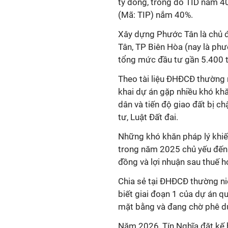
tỷ đồng, trong đó TID nắm 4
(Mã: TIP) nắm 40%.
Xây dựng Phước Tân là chủ đ
Tân, TP Biên Hòa (nay là ph
tổng mức đầu tư gần 5.400 
Theo tài liệu ĐHĐCĐ thường n
khai dự án gặp nhiều khó khă
dân và tiến độ giao đất bị c
tư, Luật Đất đai.
Những khó khăn pháp lý khi
trong năm 2025 chủ yếu đến 
đồng và lợi nhuận sau thuế h
Chia sẻ tại ĐHĐCĐ thường ni
biết giai đoạn 1 của dự án q
mặt bằng và đang chờ phê du
Năm 2026, Tín Nghĩa đặt kế 