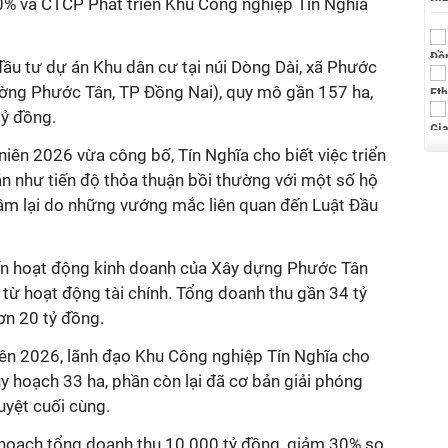
0% và CTCP Phát triển Khu Công nghiệp Tín Nghĩa
ầu tư dự án Khu dân cư tại núi Dòng Dài, xã Phước
ường Phước Tân, TP Đồng Nai), quy mô gần 157 ha,
tỷ đồng.
iên 2026 vừa công bố, Tín Nghĩa cho biết việc triển
n như tiến độ thỏa thuận bồi thường với một số hộ
hậm lại do những vướng mắc liên quan đến Luật Đầu
ến hoạt động kinh doanh của Xây dựng Phước Tân
từ hoạt động tài chính. Tổng doanh thu gần 34 tỷ
ơn 20 tỷ đồng.
ên 2026, lãnh đạo Khu Công nghiệp Tín Nghĩa cho
uy hoạch 33 ha, phần còn lại đã cơ bản giải phóng
yệt cuối cùng.
hoạch tổng doanh thu 10.000 tỷ đồng, giảm 30% so