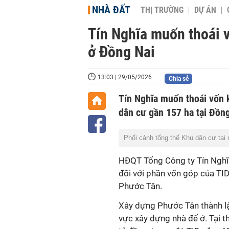
NHÀ ĐẤT
THỊ TRƯỜNG
DỰ ÁN
Tín Nghĩa muốn thoái v
ở Đồng Nai
13:03 | 29/05/2026
Chia sẻ
Tín Nghĩa muốn thoái vốn 
dân cư gần 157 ha tại Đồng
Phối cảnh tổng thể Khu dân cư tại 
HĐQT Tổng Công ty Tín Nghĩ
đối với phần vốn góp của TI
Phước Tân.
Xây dựng Phước Tân thành lậ
vực xây dựng nhà để ở. Tại t