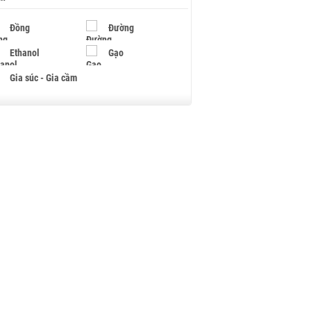
Đồng
Đường
Ethanol
Gạo
Gia súc - Gia cầm
Giấy
Gỗ
Hạt điều
Hồ tiêu - Hạt tiêu
Khí đốt
Kim loại khác
Mắc ca
Muối
Ngũ cốc
Nhựa - Hạt nhựa
Palladium
Phân bón