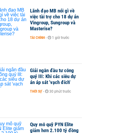
Lãnh đạo MB nói gì về
việc tài trợ cho 18 dự án
Vingroup, Sungroup và
Masterise?
TÀI CHÍNH
-
1 giờ trước
Giải ngân đầu tư công
quý III: Khi các siêu dự
án áp sát 'vạch đích'
THỜI SỰ
-
30 phút trước
Quy mô quỹ PYN Elite
giảm hơn 2.100 tỷ đồng