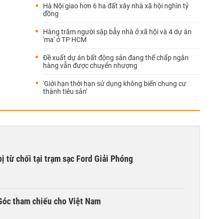
Hà Nội giao hơn 6 ha đất xây nhà xã hội nghìn tỷ
đồng
Hàng trăm người sập bẫy nhà ở xã hội và 4 dự án
'ma' ở TP HCM
Đề xuất dự án bất động sản đang thế chấp ngân
hàng vẫn được chuyển nhượng
'Giới hạn thời hạn sử dụng không biến chung cư
thành tiêu sản'
ị từ chối tại trạm sạc Ford Giải Phóng
Góc tham chiếu cho Việt Nam