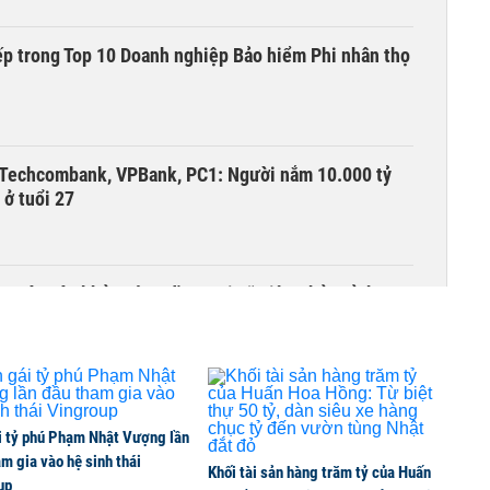
ếp trong Top 10 Doanh nghiệp Bảo hiểm Phi nhân thọ
 Techcombank, VPBank, PC1: Người nắm 10.000 tỷ
 ở tuổi 27
m sóc sức khỏe cộng đồng tại xã Tiên Thủy, tỉnh
ỷ lục
i tỷ phú Phạm Nhật Vượng lần
m gia vào hệ sinh thái
Khối tài sản hàng trăm tỷ của Huấn
up