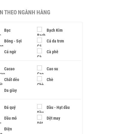
IN THEO NGÀNH HÀNG
Bạc
Bạch Kim
Bông - Sợi
Cá da trơn
Cá ngừ
Cà phê
Cacao
Cao su
Chất dẻo
Chè
Da giày
Đá quý
Dầu - Hạt dầu
Dầu mỏ
Dệt may
Điện