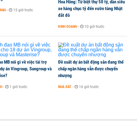
Hoa Hồng: Từ biệt thự 50 tỷ, dàn siêu
i một nhóm hàng, nhắm thẳng vào thế thống trị của
xe hàng chục tỷ đến vườn tùng Nhật
OANH
-
15 giờ trước
đắt đỏ
KINH DOANH
-
10 giờ trước
c tại Lai Châu cho chính quyền xã, không trao tiền
o MB nói gì về việc tài trợ
Đề xuất dự án bất động sản đang thế
 dự án Vingroup, Sungroup và
chấp ngân hàng vẫn được chuyển
ise?
nhượng
NH
-
1 giờ trước
NHÀ ĐẤT
-
16 giờ trước