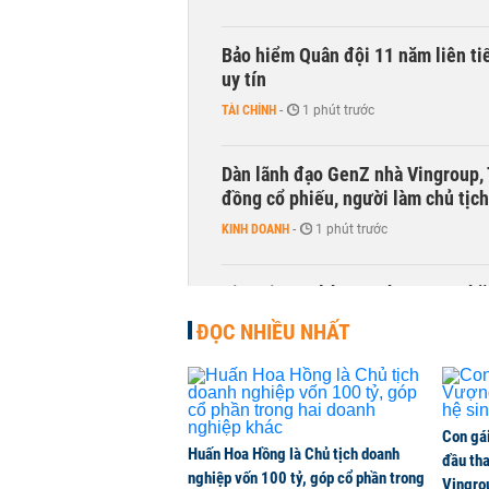
Bảo hiểm Quân đội 11 năm liên ti
uy tín
TÀI CHÍNH
-
1 phút trước
Dàn lãnh đạo GenZ nhà Vingroup,
đồng cổ phiếu, người làm chủ tịch
KINH DOANH
-
1 phút trước
Victoria Healthcare chung tay chă
Vĩnh Long
ĐỌC NHIỀU NHẤT
KINH DOANH
-
1 phút trước
Dự trữ khí đốt của châu Âu thấp k
Con gá
HÀNG HÓA
-
1 phút trước
Huấn Hoa Hồng là Chủ tịch doanh
đầu tha
nghiệp vốn 100 tỷ, góp cổ phần trong
Vingro