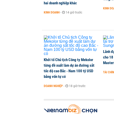
hai doanh nghiệp khác
Mỹ áp thuế 15% và đặt giá sàn vớ
KINH D
Trung Quốc
KINH DOANH
-
14 giờ trước
QUỐC TẾ
-
1 phút trước
Huấn Hoa Hồng chỉ trao 24 bồn nướ
KINH DOANH
-
1 phút trước
Lãnh đạ
cho 18
Khởi tố Chủ tịch Công ty Mekolor
Master
từng đề xuất làm dự án đường sắt
tốc độ cao Bắc - Nam 100 tỷ USD
TÀI CHÍ
bằng vốn tự có
DOANH NGHIỆP
-
18 giờ trước