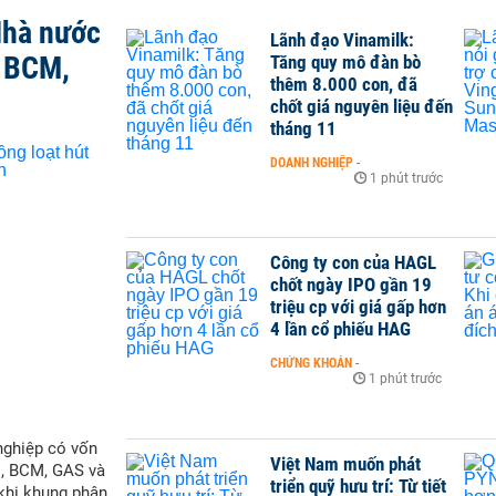
Nhà nước
Lãnh đạo Vinamilk:
, BCM,
Tăng quy mô đàn bò
thêm 8.000 con, đã
chốt giá nguyên liệu đến
tháng 11
DOANH NGHIỆP
-
1 phút trước
Công ty con của HAGL
chốt ngày IPO gần 19
triệu cp với giá gấp hơn
4 lần cổ phiếu HAG
CHỨNG KHOÁN
-
1 phút trước
nghiệp có vốn
Việt Nam muốn phát
M, BCM, GAS và
triển quỹ hưu trí: Từ tiết
 khi khung phân