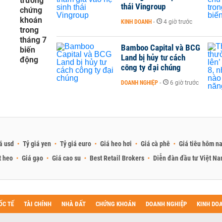
trường
thái Vingroup
chứng
khoán
KINH DOANH
-
4 giờ trước
trong
tháng 7
Bamboo Capital và BCG
biến
Land bị hủy tư cách
động
công ty đại chúng
DOANH NGHIỆP
-
6 giờ trước
á usd
Tỷ giá yen
Tỷ giá euro
Giá heo hơi
Giá cà phê
Giá tiêu hôm n
t heo
Giá gạo
Giá cao su
Best Retail Brokers
Diễn đàn đầu tư Việt N
ỐC TẾ
TÀI CHÍNH
NHÀ ĐẤT
CHỨNG KHOÁN
DOANH NGHIỆP
KINH DO