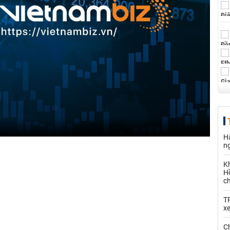
Hà
n
K
Hồ
c
T
x
Ch