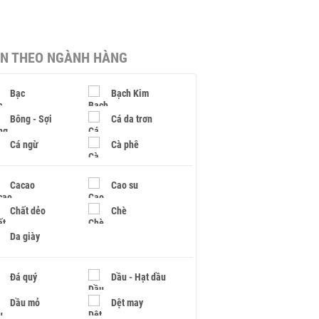
IN THEO NGÀNH HÀNG
Bạc
Bạch Kim
Bông - Sợi
Cá da trơn
Cá ngừ
Cà phê
Cacao
Cao su
Chất dẻo
Chè
Da giày
Đá quý
Dầu - Hạt dầu
Dầu mỏ
Dệt may