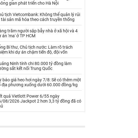
Palladium
Phân bón
ông gian phát triển cho Hà Nội
Rau - Củ -Quả
Sắt thép
ủ tịch Vietcombank: Không thể quản lý rủi
 tài sản mã hóa theo cách truyền thống
Sữa
ng trăm người sập bẫy nhà ở xã hội và 4
ự án 'ma' ở TP HCM
Than
Thức ăn chăn nuôi
ng Bí thư, Chủ tịch nước: Làm rõ trách
iệm khi dự án chậm tiến độ, đội vốn
Thủy hải sản khác
Tôm
ảng Ninh tính chi 80.000 tỷ đồng làm
Vàng
ường sắt kết nối Trung Quốc
 báo giá heo hơi ngày 7/8: Sẽ có thêm một
VLXD khác
Xăng dầu
ố địa phương xuống dưới 60.000 đồng/kg
Xi măng - Clynker
t quả Vietlott Power 6/55 ngày
6/08/2026 Jackpot 2 hơn 3,3 tỷ đồng đã có
hủ