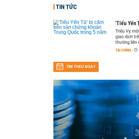
TIN TỨC
'Tiểu Yến 
Triệu Vy, m
giao dịch t
thường liên
TÀI CHÍNH
-
TÌM THEO NGÀY