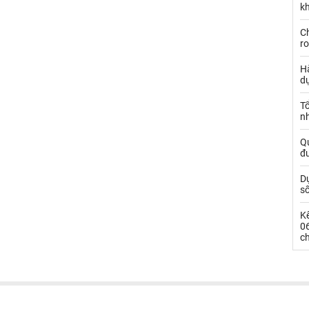
kh
Ch
ro
Hà
d
Tổ
nh
Qu
đ
Dự
s
Kế
0
c