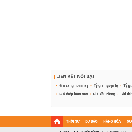
LIÊN KẾT NỔI BẬT
Giá vàng hôm nay
Tỷ giá ngoại tệ
Tỷ gi
Giá thép hôm nay
Giá sầu riêng
Giá thị
THỜI SỰ
DỰ BÁO
HÀNG HÓA
QU