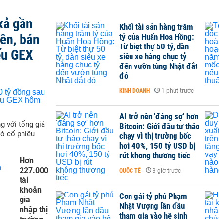
xả gần
Khối tài sản hàng trăm
iên, bán
tỷ của Huấn Hoa Hồng:
Từ biệt thự 50 tỷ, dàn
ếu GEX
siêu xe hàng chục tỷ
đến vườn tùng Nhật đắt
đỏ
KINH DOANH
-
1 phút trước
AI trở nên 'đáng sợ' hơn
g với tổng giá
Bitcoin: Giới đầu tư tháo
đó cổ phiếu
chạy vì thị trường bốc
hơi 40%, 150 tỷ USD bị
rút không thương tiếc
Hơn
227.000
QUỐC TẾ
-
3 giờ trước
tài
khoản
Con gái tỷ phú Phạm
gia
Nhật Vượng lần đầu
nhập thị
tham gia vào hệ sinh