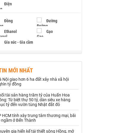
Điện
Đồng
Đường
Ethanol
Gạo
Gia súc - Gia cầm
Giấy
Gỗ
TIN MỚI NHẤT
Hạt điều
Hồ tiêu - Hạt tiêu
 Nội giao hơn 6 ha đất xây nhà xã hội
Khí đốt
ghìn tỷ đồng
hối tài sản hàng trăm tỷ của Huấn Hoa
Kim loại khác
Mắc ca
ng: Từ biệt thự 50 tỷ, dàn siêu xe hàng
hục tỷ đến vườn tùng Nhật đắt đỏ
Muối
Ngũ cốc
P HCM tính xây trung tâm thương mại, bãi
Nhựa - Hạt nhựa
e ngầm ở Bến Thành
uyên gia hiến kế tái thiết sông Hồng, mở